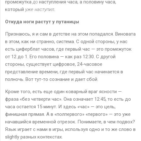
промежутка
до
наступления часа, а половину часа,
который
уже наступил
.
Откуда ноги растут у путаницы
Признаюсь, я и сам в детстве на этом попадался. Виновата
в этом, как ни странно, система. С одной стороны, у нас
есть циферблат часов, где первый час — это промежуток
от 12 до 1. Его половина — как раз 12:30. С другой
стороны, существует цифровое, 24-часовое
представление времени, где первый час начинается в
полночь. Вот тут-то сознание и дает сбой.
Кроме того, есть еще один коварный враг ясности —
фраза «без четверти час». Она означает 12:45, то есть до
часа остается 15 минут. И здесь «час» — это цель,
финишная прямая. А в «полпервого» «первого» — это уже
начавшийся временной отрезок. Понимаете, в чем подвох?
Язык играет с нами в игры, используя одно и то же слово в
slightly разных контекстах.