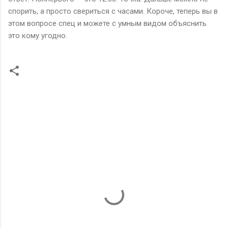
спорить, а просто свериться с часами. Короче, теперь вы в
этом вопросе спец и можете с умным видом объяснить
это кому угодно.
К
о
м
м
е
н
т
а
р
и