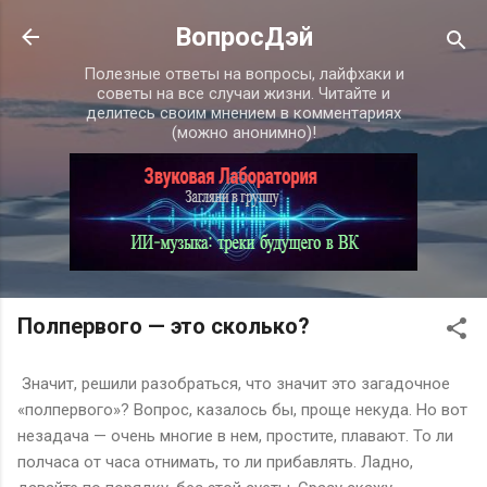
К основному контенту
ВопросДэй
Полезные ответы на вопросы, лайфхаки и
советы на все случаи жизни. Читайте и
делитесь своим мнением в комментариях
(можно анонимно)!
Полпервого — это сколько?
Значит, решили разобраться, что значит это загадочное
«полпервого»? Вопрос, казалось бы, проще некуда. Но вот
незадача — очень многие в нем, простите, плавают. То ли
полчаса от часа отнимать, то ли прибавлять. Ладно,