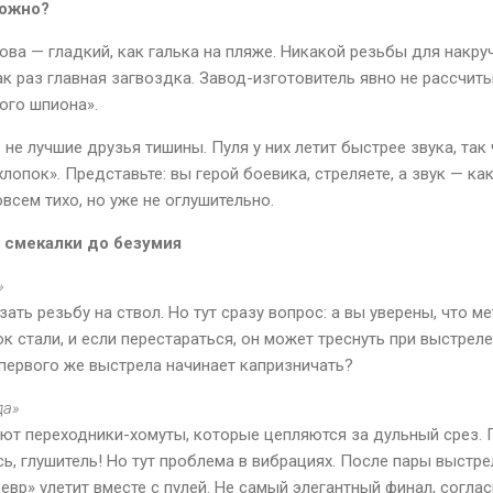
ложно?
ова — гладкий, как галька на пляже. Никакой резьбы для накру
ак раз главная загвоздка. Завод-изготовитель явно не рассчиты
ого шпиона».
не лучшие друзья тишины. Пуля у них летит быстрее звука, так
лопок». Представьте: вы герой боевика, стреляете, а звук — ка
овсем тихо, но уже не оглушительно.
т смекалки до безумия
»
ть резьбу на ствол. Но тут сразу вопрос: а вы уверены, что 
 стали, и если перестараться, он может треснуть при выстреле
 первого же выстрела начинает капризничать?
да»
т переходники-хомуты, которые цепляются за дульный срез. П
сь, глушитель! Но тут проблема в вибрациях. После пары выстр
евр» улетит вместе с пулей. Не самый элегантный финал, соглас