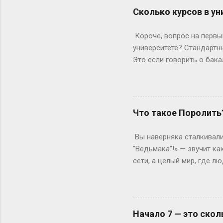
формальности. Настоящие
Сколько курсов в ун
быть высокой, худой и ид
подиума часто ждут от 17
Короче, вопрос на первый
весишь 55 кг — окей, но ес
университете? Стандартны
Это если говорить о бака
копнем глубже. Не бойтес
человечески. Классика ж
Сколько он будет грызть 
второй – уже с опытом, т
Что такое Поролить
стандартная программа вы
дольше? Специалитет Тем
Вы наверняка сталкивали
будущие врачи, инженеры 
"Ведьмака"!» — звучит ка
сети, а целый мир, где 
погрузиться в роль так, 
ролевая кухня Слово «по
ролевиков. Если раньше 
они перекочевали в онлай
Начало 7 — это скол
взаимодействовать, прож