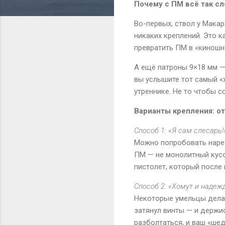
Почему с ПМ всё так с
Во-первых, ствол у Макар
никаких креплений. Это к
превратить ПМ в «киношн
А ещё патроны 9×18 мм — 
вы услышите тот самый «х
утреннике. Не то чтобы с
Варианты крепления: о
Способ 1: «Я сам слесарь!
Можно попробовать нареза
ПМ — не монолитный кусок
пистолет, который после
Способ 2: «Хомут и надеж
Некоторые умельцы делаю
затянул винты — и держи
разболтаться, и ваш «шед