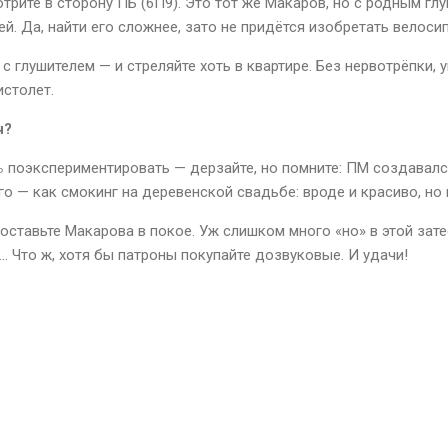
трите в сторону ПБ (6П9). Это тот же Макаров, но с родным гл
й. Да, найти его сложнее, зато не придётся изобретать велоси
с глушителем — и стреляйте хоть в квартире. Без нервотрёпки, 
истолет.
ч?
ь
поэкспериментировать — дерзайте, но помните: ПМ создавалс
го — как смокинг на деревенской свадьбе: вроде и красиво, но н
оставьте Макарова в покое. Уж слишком много «но» в этой затее
… Что ж, хотя бы патроны покупайте дозвуковые. И удачи!