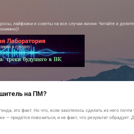
К основному контенту
росы, лайфхаки и советы на все случаи жизни. Читайте и делит
нонимно)!
ушитель на ПМ?
нда, это факт. Но что, если захотелось сделать из него почти 
ике — придётся повозиться, и не факт, что результат обрадует.