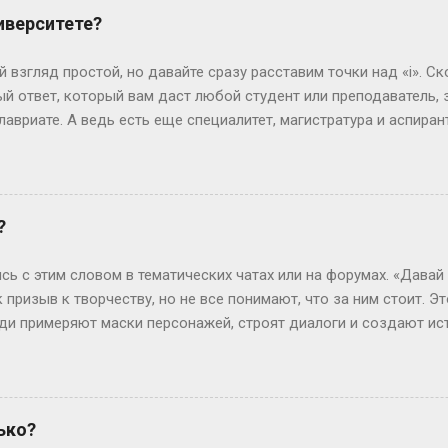
 испытания — впереди. Рост, вес и другие цифры: где правда,
иверситете?
еальной» — эту фразу слышат все. Но давай честно: индустрия 
0 см, а коммерческие бренды могут взять и на 165 см. Вес? Есл
 взгляд простой, но давайте сразу расставим точки над «i». Ск
ли 60 кг и при этом выг...
й ответ, который вам даст любой студент или преподаватель, зв
лавриате. А ведь есть еще специалитет, магистратура и аспирант
ь, сейчас не будет занудной лекции – разложим всё по полочк
анра: бакалавриат Представьте себе обычного парня, который 
гранит науки? Четыре года. Это четыре курса: первый – самый 
ретий – экватор, и четвертый – финишная прямая с дипломом. В
?
сшего образования в России. Четыре года пролетают как один 
 не менее, есть нюанс. Некоторые специальности требуют боль
сь с этим словом в тематических чатах или на форумах. «Давай
или сотрудники спецслужб. Для них существуе...
к призыв к творчеству, но не все понимают, что за ним стоит. Э
люди примеряют маски персонажей, строят диалоги и создают ис
чтобы границы между реальностью и игрой на миг растворились.
ролить» — производное от «ролевить», которое, в свою очередь
ролевые игры ассоциировались с настолками или живыми действ
н-пространство. «По-» здесь — как приставка действия: не прос
ько?
ивать сюжет в реальном времени. Интересно, что пороление ст