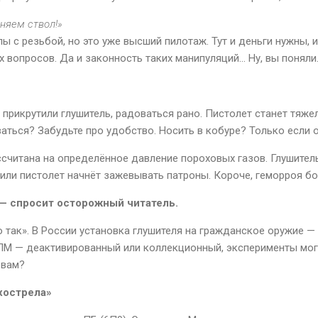
еняем ствол!»
ы с резьбой, но это уже высший пилотаж. Тут и деньги нужны, и
 вопросов. Да и законность таких манипуляций… Ну, вы поняли
прикрутили глушитель, радоваться рано. Пистолет станет тяжел
аться? Забудьте про удобство. Носить в кобуре? Только если 
считана на определённое давление пороховых газов. Глушитель
 или пистолет начнёт зажевывать патроны. Короче, геморроя бо
 — спросит осторожный читатель.
о так». В России установка глушителя на гражданское оружие — 
 ПМ — деактивированный или коллекционный, эксперименты мог
 вам?
хострела»