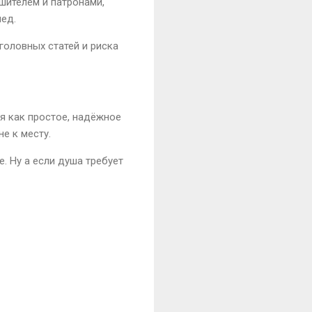
ушителем и патронами,
пед.
уголовных статей и риска
я как простое, надёжное
е к месту.
. Ну а если душа требует