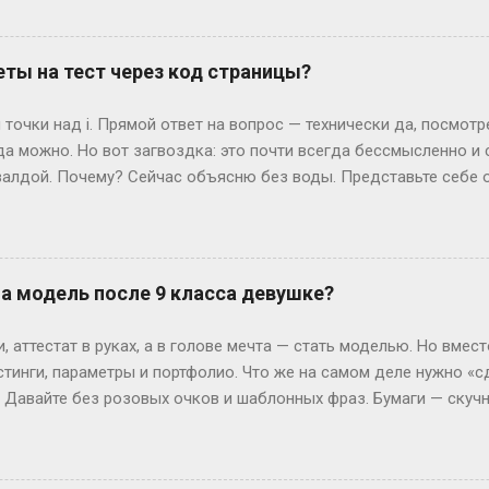
и воскресений выходит по 52 штуки. Но тут же мозг вопрошает: 
: он прицепляется к следующему году, сдвигая старт. Например
й год начнется со вторника. Вот и вся магия. А если год висо
ты на тест через код страницы?
лучаем 52 недели и 2 дня «сверху». Теперь вопрос: могут ли эти
ко. Допустим, год начался в субботу. Тогда лишние дни — субб
точки над i. Прямой ответ на вопрос — технически да, посмот
так везёт нечасто...
да можно. Но вот загвоздка: это почти всегда бессмысленно и
алдой. Почему? Сейчас объясню без воды. Представьте себе 
жимаете «Завершить», и система выдает вам результат. Где-то 
ивут данные — ваши ответы и, гипотетически, правильные вари
еменные сайты редко хранят что-то ценное прямо в HTML, кото
рячутся ответы? Вот и нет их там! Во всяком случае, в том виде
на модель после 9 класса девушке?
ких сайтов, ответы можно было случайно напасть в HTML-коде. 
я динамически, после нажатия кнопки. Представьте, что стран
 аттестат в руках, а в голове мечта — стать моделью. Но вмест
артину (ваши вопросы и ...
стинги, параметры и портфолио. Что же на самом деле нужно «с
? Давайте без розовых очков и шаблонных фраз. Бумаги — скуч
 Без них — как на подиум без каблуков. Нужно подтвердить, что
ттестат, паспорт (или свидетельство о рождении), справка от вр
ам. И да, если тебе нет 18, подпись родителей — как билет в эт