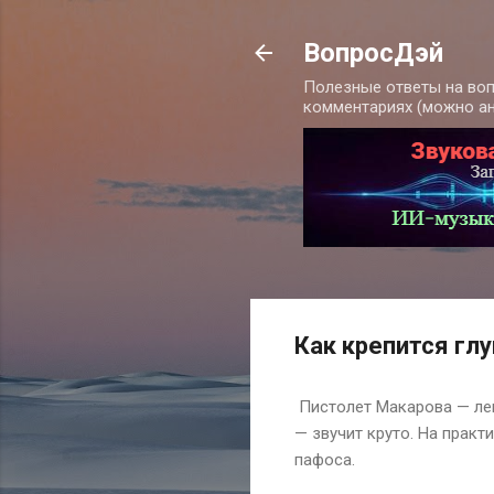
ВопросДэй
Полезные ответы на воп
комментариях (можно а
Как крепится гл
Пистолет Макарова — леге
— звучит круто. На практ
пафоса.