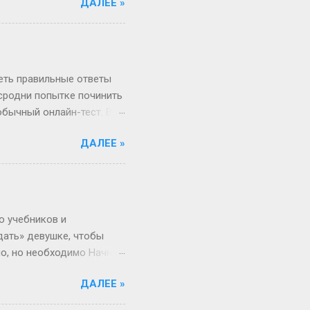
ДАЛЕЕ »
«А куда делся тот самый
, если 1 января —
косный? Тут уже веселее
 два дня оказаться
ота и воскресенье. Бинго!
реть правильные ответы
 сродни попытке починить
обычный онлайн-тест. Вы
в недрах кода этой
ДАЛЕЕ »
анты. Однако, и это
рый вы видите, открыв
, в каком хотелось бы.
Сегодня всё иначе.
ица — это просто пустая
о учебников и
дать» девушке, чтобы
но, но необходимо Начнём
 ты не с Луны свалилась,
ДАЛЕЕ »
ача, что здоровье
от мир. Но это всё