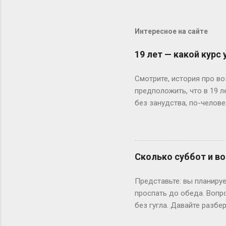
Интересное на сайте
19 лет — какой курс
Смотрите, история про во
предположить, что в 19 
без занудства, по-челове
поступил — и вот тебе 19
не туда. Вот Сергей из Но
одноклассники уже на трет
штурмует лекции по филос
Сколько суббот и во
школе — представьте, как
к этому возрасту заканч
Представьте: вы планируе
вносит коррективы. Допуст
проспать до обеда. Вопр
без гугла. Давайте разбе
Сначала базовка: 52 выхо