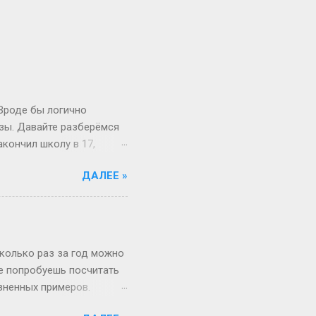
 Вроде бы логично
изы. Давайте разберёмся
акончил школу в 17,
й то опаздывает, то едет
ДАЛЕЕ »
 первокурсник в 19, а
 на Бали, а теперь
вообще 13 классов в
о в Японии некоторые уже
зигзаги Бывает, жизнь
сколько раз за год можно
не попробуешь посчитать
изненных примеров.
 52 недели и 1 день в