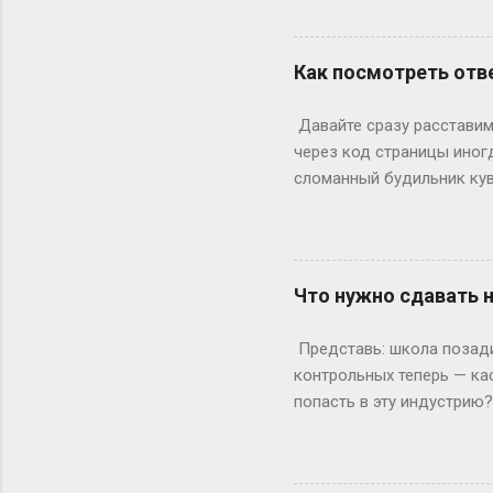
остатке. То есть суббот 
лишний день?» Всё просто
понедельник, то следующи
Как посмотреть отве
366 дней делим на 7 — по
выходными? Могут, но ред
Давайте сразу расставим 
Выходных будет по 53. Но 
через код страницы иног
сломанный будильник кув
отвечаете на вопросы, на
страницы действительно ж
ключевое «однако», совр
инспектор. Где же тогда п
Что нужно сдавать 
Раньше, в эпоху статичес
Данные теперь загружаютс
Представь: школа позади,
рамка для картины. Саму к
контрольных теперь — ка
попасть в эту индустрию
с очевидного: документы.
а закончила 9 классов. А
позволяет бегать по съёмк