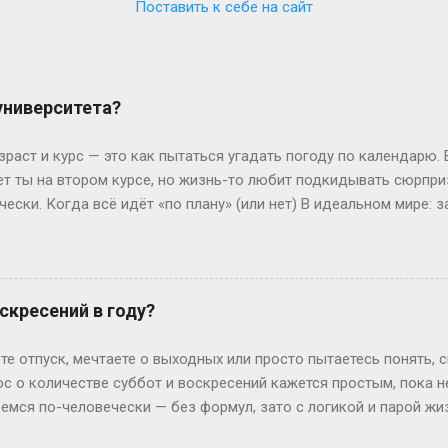
Поставить к себе на сайт
 университета?
зраст и курс — это как пытаться угадать погоду по календарю.
лет ты на втором курсе, но жизнь-то любит подкидывать сюрпр
чески. Когда всё идёт «по плану» (или нет) В идеальном мире: з
, второй курс. Но реальность часто напоминает автобус, которы
восибирска: отучился год, ушёл в армию, вернулся — и теперь он
ьем. Или Мария из Испании: взяла gap year, работала в хостеле
офии, пока её ровесники пишут курсовые. Кстати, в Германии 
скресений в году?
 обидно: тебе 19, а ты только получил школьный аттестат. Зат
ивают техникум и вовсю работают. Академы, переводы и прочие 
те отпуск, мечтаете о выходных или просто пытаетесь понять, 
им, Иван с первого к...
ос о количестве суббот и воскресений кажется простым, пока 
ремся по-человечески — без формул, зато с логикой и парой ж
дных на каждый Год — это 365 дней. Делим на недели: 365 ÷ 7 =