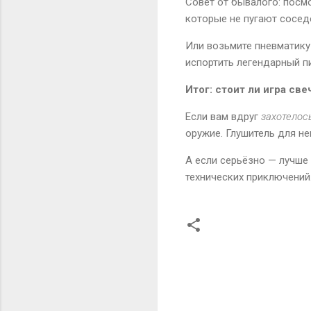
Совет от бывалого: посмо
которые не пугают соседе
Или возьмите пневматику 
испортить легендарный п
Итог: стоит ли игра све
Если вам вдруг
захотелос
оружие. Глушитель для не
А если серьёзно — лучше 
технических приключений
К
о
м