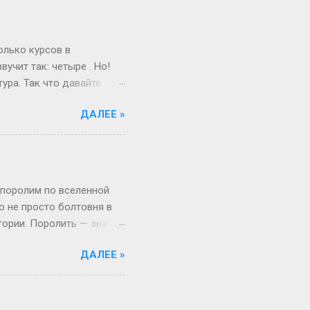
 а где мифы? «Ты должна
меняется. Да, для
и при росте 175 см ты
олько курсов в
учит так: четыре . Но!
ура. Так что давайте
ам живо и по-
ДАЛЕЕ »
поступил после школы.
веселый и страшный,
от так работает
миг, поверьте! А если
ше времени. Например,
 поролим по вселенной
то не просто болтовня в
тории. Поролить — значит
 Откуда взялся термин:
ДАЛЕЕ »
, выросло из субкультуры
иями в лесу, то теперь
то играть, а активно
ало популярным в эпоху,