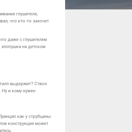
чивания глушителя,
вал, что кто-то захочет
 что даже с глушителем
к хлопушка на детском
металл выдержит? Ствол
. Ну и кому нужен
ринцип как у струбцины:
елов конструкция может
итесь.