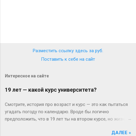
Разместить ссылку здесь за
руб.
Поставить к себе на сайт
Интересное на сайте
19 лет — какой курс университета?
Смотрите, история про возраст и курс — это как пытаться
угадать погоду по календарю. Вроде бы логично
предположить, что в 19 лет ты на втором курсе, но жизнь-
то любит подкидывать сюрпризы. Давайте разберёмся
ДАЛЕЕ »
без занудства, по-человечески. Когда всё идёт «по плану»