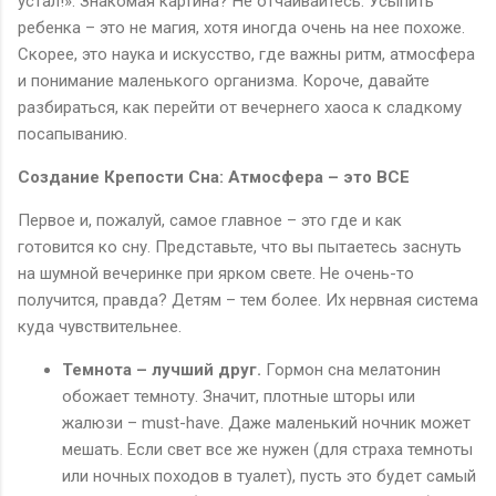
устал!». Знакомая картина? Не отчаивайтесь. Усыпить
ребенка – это не магия, хотя иногда очень на нее похоже.
Скорее, это наука и искусство, где важны ритм, атмосфера
и понимание маленького организма. Короче, давайте
разбираться, как перейти от вечернего хаоса к сладкому
посапыванию.
Создание Крепости Сна: Атмосфера – это ВСЕ
Первое и, пожалуй, самое главное – это где и как
готовится ко сну. Представьте, что вы пытаетесь заснуть
на шумной вечеринке при ярком свете. Не очень-то
получится, правда? Детям – тем более. Их нервная система
куда чувствительнее.
Темнота – лучший друг.
Гормон сна мелатонин
обожает темноту. Значит, плотные шторы или
жалюзи – must-have. Даже маленький ночник может
мешать. Если свет все же нужен (для страха темноты
или ночных походов в туалет), пусть это будет самый