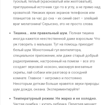
тусклый, теплый (красноватый или желтоватый),
приглушенный источник где-то в углу, а не прямо над
кроваткой. Никаких ярких экранов телефонов или
планшетов за час до сна – их синий свет – злейший
враг мелатонина! Серьезно, это не просто слова.
Тишина... или правильный шум.
Полная тишина
иногда кажется неестественной даже взрослым. Что
уж говорить о малышах. Тут на помощь приходит
белый шум. Монотонный гул вентилятора,
специальное приложение, или даже старый добрый
радиоприемник, настроенный на помехи – все это
создает звуковой «кокон», маскируя внезапные
скрипы, лай собаки или разговор в соседней
комнате. Главное – негромко и постоянно.
Некоторым деткам больше нравятся звуки природы:
шум дождя, океана. Экспериментируйте!
Температурный режим: Не жарко и не холодно.
Частая ошибка – кутать ребенка. Перегрев мешает