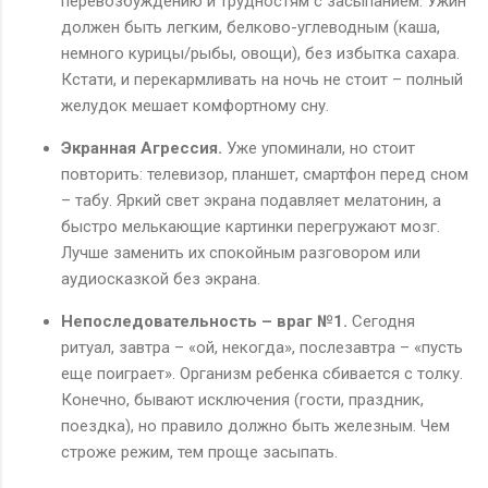
перевозбуждению и трудностям с засыпанием. Ужин
должен быть легким, белково-углеводным (каша,
немного курицы/рыбы, овощи), без избытка сахара.
Кстати, и перекармливать на ночь не стоит – полный
желудок мешает комфортному сну.
Экранная Агрессия.
Уже упоминали, но стоит
повторить: телевизор, планшет, смартфон перед сном
– табу. Яркий свет экрана подавляет мелатонин, а
быстро мелькающие картинки перегружают мозг.
Лучше заменить их спокойным разговором или
аудиосказкой без экрана.
Непоследовательность – враг №1.
Сегодня
ритуал, завтра – «ой, некогда», послезавтра – «пусть
еще поиграет». Организм ребенка сбивается с толку.
Конечно, бывают исключения (гости, праздник,
поездка), но правило должно быть железным. Чем
строже режим, тем проще засыпать.