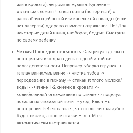
или в кровати), негромкая музыка. Купание –
отличный элемент! Теплая ванна (не горячая!) с
расслабляющей пеной или капелькой лаванды (если
нет аллергии) здорово снимает напряжение. Но! Для
некоторых детей ванна, наоборот, бодрит. Смотрите
по своему ребенку.
Четкая Последовательность.
Сам ритуал должен
повторяться изо дня в день в одной и той же
последовательности. Например: уборка игрушек ->
теплая ванна/умывание -> чистка зубов ->
переодевание в пижаму -> стакан теплого молока/
воды -> чтение 1-2 книжек в кровати ->
колыбельная/поглаживание по спинке -> поцелуй,
пожелание спокойной ночи -> уход. Ключ – в
повторении. Ребенок знает, что после чистки зубов
будет сказка, а после сказки – сон. Мозг
автоматически настраивается.