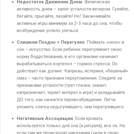
Недостаток Движения Днем.
Физическая
активность днем – залог усталости вечером. Гуляйте,
бегайте, прыгайте, лазайте! Но! Заканчивайте
активные игры минимум за 2-3 часа до сна, чтобы
возбуждение успело улечься.
Слишком Поздно = Перегулял.
Поймать «окно» в
сон – искусство. Если ребенок перегуливает свою
норму бодрствования, в его организме начинает
вырабатываться кортизол – гормон стресса. Он
действует как допинг. Капризы, истерики, «бешеный»
смех – часто признаки переутомления. Следите за
признаками усталости (трет глазки, зевает,
капризничает, теряет интерес к игре) и укладывайте
ДО того, как начнется перевозбуждение. Легче
уложить слегка недогулявшего, чем перегулявшего.
Негативные Ассоциации.
Если кровать
используется только для сна (и ритуала), все ок. Но
если там же происходят наказания («иди в свою