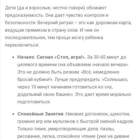
Дети (да и взрослые, честно говоря) обожают
предсказуемость. Она дает чувство контроля и
безопасности. Вечерний ритуал – это как дорожная карта,
ведущая прямиком в страну снов. И чем он
последовательнее, тем проще мозгу ребенка
переключиться.
Начало: Сигнал «Стоп, игра!».
За 30-60 минут до
целевого времени сна объявляем «начало вечера».
Это не должно быть резким: «Всё, немедленно
бросай кубики!». Лучше предупредить: «Солнышко,
через 10 минут начинаем готовиться ко сну,
доделывай свою башню». Это дает время морально
подготовиться.
Спокойные Занятия.
Никаких догонялок, щекотки,
громких игр или мультиков с быстрой сменой кадров.
Только тихие, умиротворяющие дела: пазлы,
рисование, лепка, спокойное чтение (уже на диване