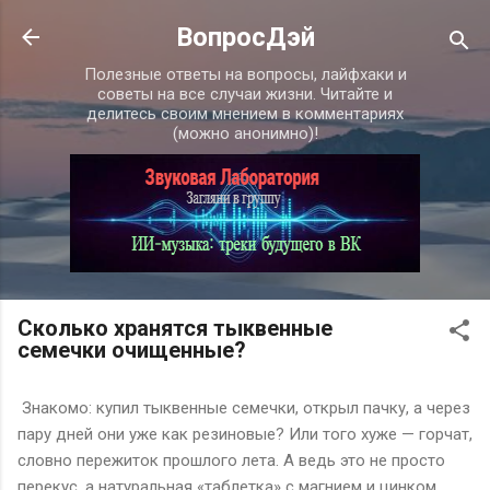
К основному контенту
ВопросДэй
Полезные ответы на вопросы, лайфхаки и
советы на все случаи жизни. Читайте и
делитесь своим мнением в комментариях
(можно анонимно)!
Сколько хранятся тыквенные
семечки очищенные?
Знакомо: купил тыквенные семечки, открыл пачку, а через
пару дней они уже как резиновые? Или того хуже — горчат,
словно пережиток прошлого лета. А ведь это не просто
перекус, а натуральная «таблетка» с магнием и цинком.