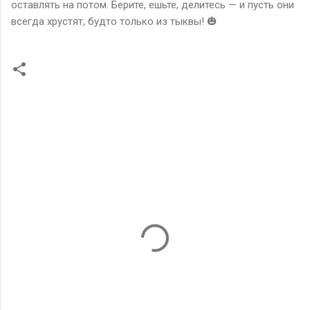
оставлять на потом. Берите, ешьте, делитесь — и пусть они
всегда хрустят, будто только из тыквы! 🎃
К
о
м
м
е
н
т
а
р
и
и