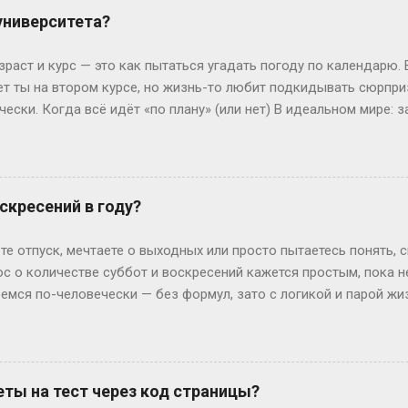
 университета?
зраст и курс — это как пытаться угадать погоду по календарю.
лет ты на втором курсе, но жизнь-то любит подкидывать сюрпр
чески. Когда всё идёт «по плану» (или нет) В идеальном мире: з
, второй курс. Но реальность часто напоминает автобус, которы
восибирска: отучился год, ушёл в армию, вернулся — и теперь он
ьем. Или Мария из Испании: взяла gap year, работала в хостеле
офии, пока её ровесники пишут курсовые. Кстати, в Германии 
скресений в году?
 обидно: тебе 19, а ты только получил школьный аттестат. Зат
ивают техникум и вовсю работают. Академы, переводы и прочие 
те отпуск, мечтаете о выходных или просто пытаетесь понять, 
им, Иван с первого к...
ос о количестве суббот и воскресений кажется простым, пока 
ремся по-человечески — без формул, зато с логикой и парой ж
дных на каждый Год — это 365 дней. Делим на недели: 365 ÷ 7 =
и воскресений выходит по 52 штуки. Но тут же мозг вопрошает: 
: он прицепляется к следующему году, сдвигая старт. Например
й год начнется со вторника. Вот и вся магия. А если год висо
ты на тест через код страницы?
лучаем 52 недели и 2 дня «сверху». Теперь вопрос: могут ли эти