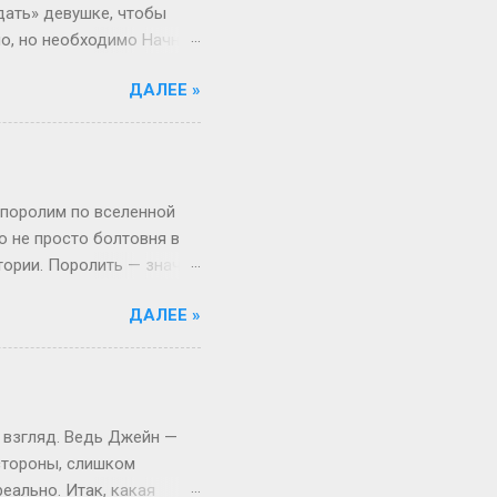
дать» девушке, чтобы
но, но необходимо Начнём
 ты не с Луны свалилась,
ДАЛЕЕ »
ача, что здоровье
от мир. Но это всё
 а где мифы? «Ты должна
меняется. Да, для
и при росте 175 см ты
 поролим по вселенной
то не просто болтовня в
тории. Поролить — значит
 Откуда взялся термин:
ДАЛЕЕ »
, выросло из субкультуры
иями в лесу, то теперь
то играть, а активно
ало популярным в эпоху,
ать» (с точки зрения
 взгляд. Ведь Джейн —
 стороны, слишком
еально. Итак, какая