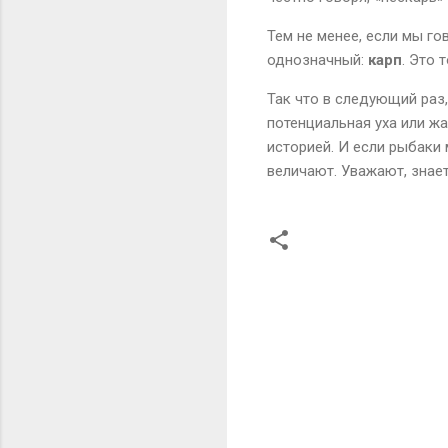
Тем не менее, если мы го
однозначный:
карп
. Это 
Так что в следующий раз,
потенциальная уха или ж
историей. И если рыбаки 
величают. Уважают, знает
К
о
м
м
е
н