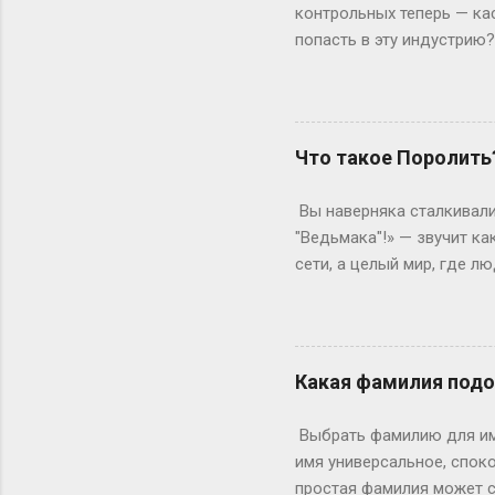
будущие врачи, инженеры 
контрольных теперь — ка
попасть в эту индустрию
с очевидного: документы.
а закончила 9 классов. А
позволяет бегать по съёмк
формальности. Настоящие
Что такое Поролить
быть высокой, худой и ид
подиума часто ждут от 17
Вы наверняка сталкивали
весишь 55 кг — окей, но ес
"Ведьмака"!» — звучит ка
сети, а целый мир, где 
погрузиться в роль так, 
ролевая кухня Слово «по
ролевиков. Если раньше 
они перекочевали в онлай
Какая фамилия подо
взаимодействовать, прож
когда даже развлечения т
Выбрать фамилию для име
постороннего), нужно умет
имя универсальное, споко
простая фамилия может сд