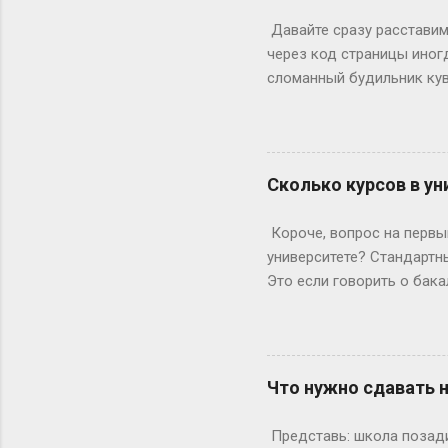
выходными? Могут, но ред
Давайте сразу расставим 
Выходных будет по 53. Но 
через код страницы иног
сломанный будильник кув
отвечаете на вопросы, на
страницы действительно ж
ключевое «однако», совр
инспектор. Где же тогда п
Сколько курсов в ун
Раньше, в эпоху статичес
Данные теперь загружаютс
Короче, вопрос на первый
рамка для картины. Саму к
университете? Стандартны
Это если говорить о бака
копнем глубже. Не бойтес
человечески. Классика ж
Сколько он будет грызть 
второй – уже с опытом, т
Что нужно сдавать 
стандартная программа вы
дольше? Специалитет Тем
Представь: школа позади,