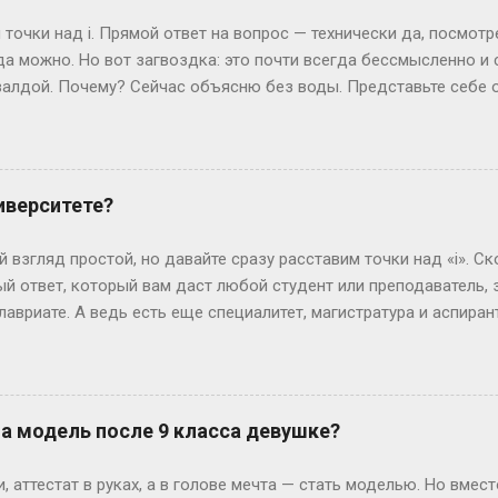
ко. Допустим, год начался в субботу. Тогда лишние дни — субб
точки над i. Прямой ответ на вопрос — технически да, посмот
так везёт нечасто...
да можно. Но вот загвоздка: это почти всегда бессмысленно и
алдой. Почему? Сейчас объясню без воды. Представьте себе 
жимаете «Завершить», и система выдает вам результат. Где-то 
ивут данные — ваши ответы и, гипотетически, правильные вари
еменные сайты редко хранят что-то ценное прямо в HTML, кото
рячутся ответы? Вот и нет их там! Во всяком случае, в том виде
иверситете?
ких сайтов, ответы можно было случайно напасть в HTML-коде. 
я динамически, после нажатия кнопки. Представьте, что стран
 взгляд простой, но давайте сразу расставим точки над «i». Ск
артину (ваши вопросы и ...
й ответ, который вам даст любой студент или преподаватель, зв
лавриате. А ведь есть еще специалитет, магистратура и аспирант
ь, сейчас не будет занудной лекции – разложим всё по полочк
анра: бакалавриат Представьте себе обычного парня, который 
гранит науки? Четыре года. Это четыре курса: первый – самый 
ретий – экватор, и четвертый – финишная прямая с дипломом. В
на модель после 9 класса девушке?
сшего образования в России. Четыре года пролетают как один 
 не менее, есть нюанс. Некоторые специальности требуют боль
 аттестат в руках, а в голове мечта — стать моделью. Но вмест