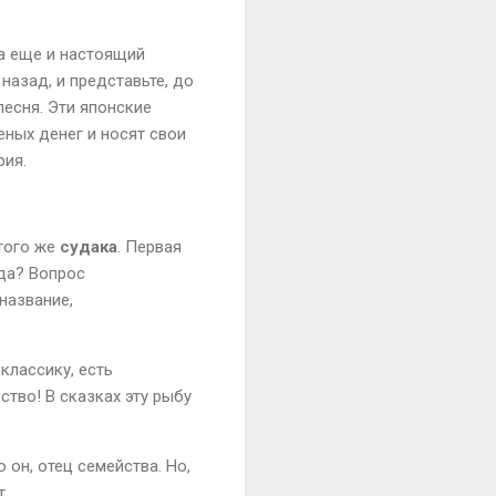
 а еще и настоящий
назад, и представьте, до
песня. Эти японские
еных денег и носят свои
рия.
 того же
судака
. Первая
ода? Вопрос
название,
классику, есть
ство! В сказках эту рыбу
он, отец семейства. Но,
т.