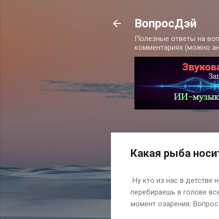
ВопросДэй
Полезные ответы на воп
комментариях (можно а
Какая рыба носи
Ну кто из нас в детстве н
перебираешь в голове все
момент озарения. Вопрос