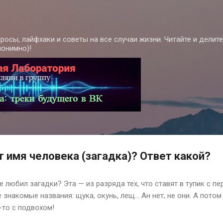
К основному контенту
росы, лайфхаки и советы на все случаи жизни. Читайте и делит
нонимно)!
т имя человека (загадка)? Ответ какой?
е любил загадки? Эта — из разряда тех, что ставят в тупик с пе
 знакомые названия: щука, окунь, лещ… Ан нет, не они. А потом
-то с подвохом!