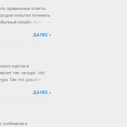
ота и воскресенье. Бинго!
реть правильные ответы
 сродни попытке починить
обычный онлайн-тест. Вы
в недрах кода этой
ДАЛЕЕ »
анты. Однако, и это
рый вы видите, открыв
, в каком хотелось бы.
Сегодня всё иначе.
ица — это просто пустая
олько курсов в
учит так: четыре . Но!
ура. Так что давайте
ам живо и по-
ДАЛЕЕ »
поступил после школы.
веселый и страшный,
от так работает
миг, поверьте! А если
ше времени. Например,
о учебников и