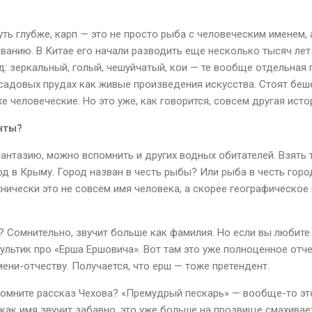
уть глубже, карп — это не просто рыба с человеческим именем,
анию. В Китае его начали разводить еще несколько тысяч лет 
д: зеркальный, голый, чешуйчатый, кои — те вообще отдельная 
 садовых прудах как живые произведения искусства. Стоят беш
е человеческие. Но это уже, как говорится, совсем другая исто
нты?
фантазию, можно вспомнить и других водных обитателей. Взять
од в Крыму. Город назван в честь рыбы? Или рыба в честь гор
нически это не совсем имя человека, а скорее географическое 
? Сомнительно, звучит больше как фамилия. Но если вы любите 
льтик про «Ерша Ершовича». Вот там это уже полноценное отче
ени-отчеству. Получается, что ерш — тоже претендент.
Помните рассказ Чехова? «Премудрый пескарь» — вообще-то это 
 как имя звучит забавно, это уже больше на прозвище смахивае