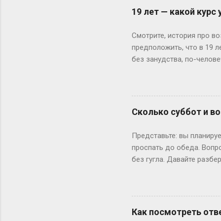
19 лет — какой курс
Смотрите, история про во
предположить, что в 19 
без занудства, по-челове
поступил — и вот тебе 19
не туда. Вот Сергей из Но
одноклассники уже на трет
штурмует лекции по филос
Сколько суббот и во
школе — представьте, как
к этому возрасту заканч
Представьте: вы планируе
вносит коррективы. Допуст
проспать до обеда. Вопр
без гугла. Давайте разбе
Сначала базовка: 52 выхо
остатке. То есть суббот 
лишний день?» Всё просто
понедельник, то следующи
Как посмотреть отве
366 дней делим на 7 — по