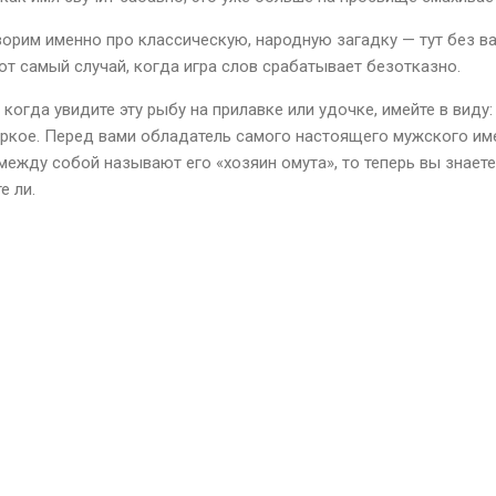
ворим именно про классическую, народную загадку — тут без ва
тот самый случай, когда игра слов срабатывает безотказно.
 когда увидите эту рыбу на прилавке или удочке, имейте в виду
аркое. Перед вами обладатель самого настоящего мужского имен
между собой называют его «хозяин омута», то теперь вы знаете
е ли.