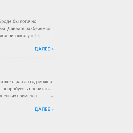
 Вроде бы логично
изы. Давайте разберёмся
акончил школу в 17,
й то опаздывает, то едет
ДАЛЕЕ »
 первокурсник в 19, а
 на Бали, а теперь
вообще 13 классов в
о в Японии некоторые уже
зигзаги Бывает, жизнь
сколько раз за год можно
не попробуешь посчитать
изненных примеров.
 52 недели и 1 день в
ДАЛЕЕ »
«А куда делся тот самый
, если 1 января —
косный? Тут уже веселее
 два дня оказаться