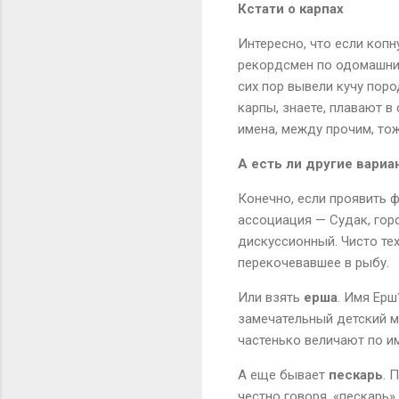
Кстати о карпах
Интересно, что если копн
рекордсмен по одомашнив
сих пор вывели кучу поро
карпы, знаете, плавают в
имена, между прочим, тож
А есть ли другие вариа
Конечно, если проявить 
ассоциация — Судак, гор
дискуссионный. Чисто тех
перекочевавшее в рыбу.
Или взять
ерша
. Имя Ерш
замечательный детский му
частенько величают по им
А еще бывает
пескарь
. 
честно говоря, «пескарь»