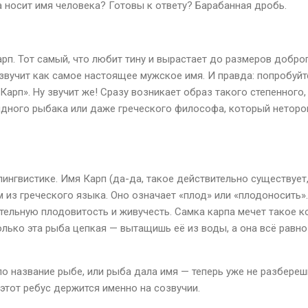
а носит имя человека? Готовы к ответу? Барабанная дробь.
рп. Тот самый, что любит тину и вырастает до размеров доброг
 звучит как самое настоящее мужское имя. И правда: попробуйт
арп». Ну звучит же! Сразу возникает образ такого степенного
дного рыбака или даже греческого философа, который неторо
 лингвистике. Имя Карп (да-да, такое действительно существует
м из греческого языка. Оно означает «плод» или «плодоносить».
ительную плодовитость и живучесть. Самка карпа мечет такое к
олько эта рыба цепкая — вытащишь её из воды, а она всё равно
ло название рыбе, или рыба дала имя — теперь уже не разбереш
этот ребус держится именно на созвучии.