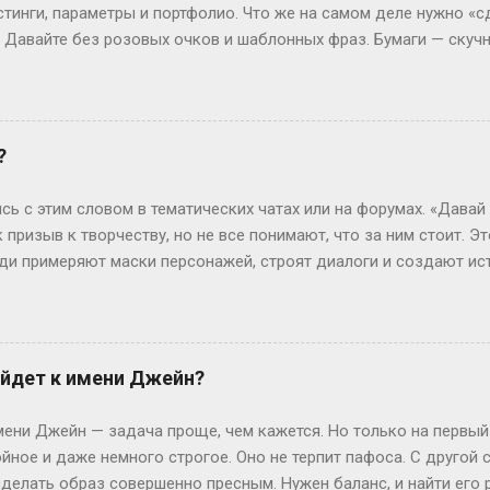
или сотрудники спецслужб. Для них существуе...
стинги, параметры и портфолио. Что же на самом деле нужно «с
? Давайте без розовых очков и шаблонных фраз. Бумаги — скуч
 Без них — как на подиум без каблуков. Нужно подтвердить, что
ттестат, паспорт (или свидетельство о рождении), справка от вр
ам. И да, если тебе нет 18, подпись родителей — как билет в эт
 испытания — впереди. Рост, вес и другие цифры: где правда,
?
еальной» — эту фразу слышат все. Но давай честно: индустрия 
0 см, а коммерческие бренды могут взять и на 165 см. Вес? Есл
сь с этим словом в тематических чатах или на форумах. «Давай
ли 60 кг и при этом выг...
к призыв к творчеству, но не все понимают, что за ним стоит. Э
люди примеряют маски персонажей, строят диалоги и создают ис
чтобы границы между реальностью и игрой на миг растворились.
ролить» — производное от «ролевить», которое, в свою очередь
ролевые игры ассоциировались с настолками или живыми действ
н-пространство. «По-» здесь — как приставка действия: не прос
йдет к имени Джейн?
ивать сюжет в реальном времени. Интересно, что пороление ст
ребуют навыков. Казалось бы, парадокс: чтобы «ничего не дел
ни Джейн — задача проще, чем кажется. Но только на первый
ь имп...
йное и даже немного строгое. Оно не терпит пафоса. С другой
елать образ совершенно пресным. Нужен баланс, и найти его р