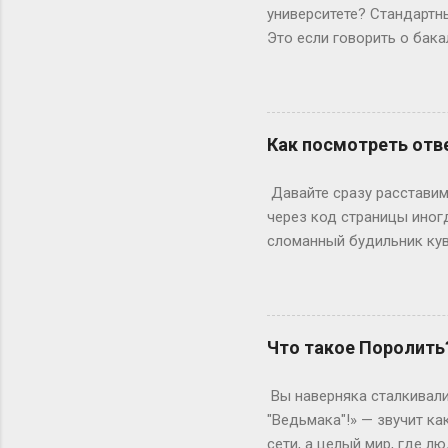
Выходных будет по 53. Но 
университете? Стандартны
Это если говорить о бака
копнем глубже. Не бойтес
человечески. Классика ж
Сколько он будет грызть 
второй – уже с опытом, т
Как посмотреть отве
стандартная программа вы
дольше? Специалитет Тем
Давайте сразу расставим 
будущие врачи, инженеры 
через код страницы иног
сломанный будильник кув
отвечаете на вопросы, на
страницы действительно ж
ключевое «однако», совр
инспектор. Где же тогда п
Что такое Поролить
Раньше, в эпоху статичес
Данные теперь загружаютс
Вы наверняка сталкивали
рамка для картины. Саму к
"Ведьмака"!» — звучит ка
сети, а целый мир, где 