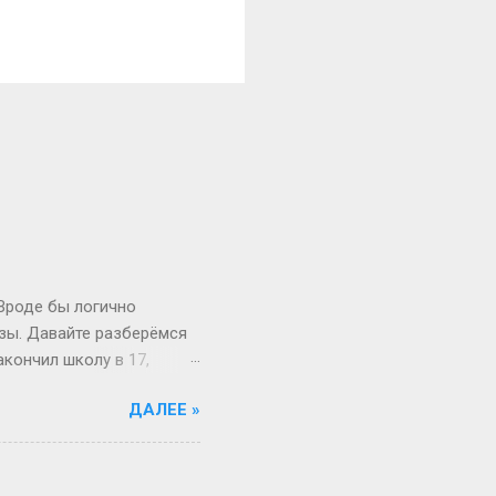
 Вроде бы логично
изы. Давайте разберёмся
акончил школу в 17,
й то опаздывает, то едет
ДАЛЕЕ »
 первокурсник в 19, а
 на Бали, а теперь
вообще 13 классов в
о в Японии некоторые уже