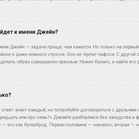
чтобы границы между реальностью и игрой на миг растворились.
ролить» — производное от «ролевить», которое, в свою очередь
ролевые игры ассоциировались с настолками или живыми действ
н-пространство. «По-» здесь — как приставка действия: не прос
йдет к имени Джейн?
ивать сюжет в реальном времени. Интересно, что пороление ст
ребуют навыков. Казалось бы, парадокс: чтобы «ничего не дел
ни Джейн — задача проще, чем кажется. Но только на первый
ь имп...
йное и даже немного строгое. Оно не терпит пафоса. С другой
елать образ совершенно пресным. Нужен баланс, и найти его р
всего? Давай разбираться по-простому, без лишней теории. Кл
меру, Смит или Браун. Джейн Смит звучит как добрая соседка 
 Тем не менее, если хочется добавить огонька, присмотрись к
е, энергичные и запоминаются мгновенно. Коротко и ясно — это
ько?
х трендов? Знаете, сейчас в моде фамилии-профессии. Джейн Те
к). Сразу возникает образ человека дела, который не боится р
, ответ знает каждый, но попробуйте договориться с друзьями о
ругой вариант — географические фами...
 тридцать или про семь?» Давайте разберёмся без занудства и 
ас — это как бутерброд. Первая половина — «начало», вторая — 
подход» логично считать с 6:01. Это как ждать гостей: они сказа