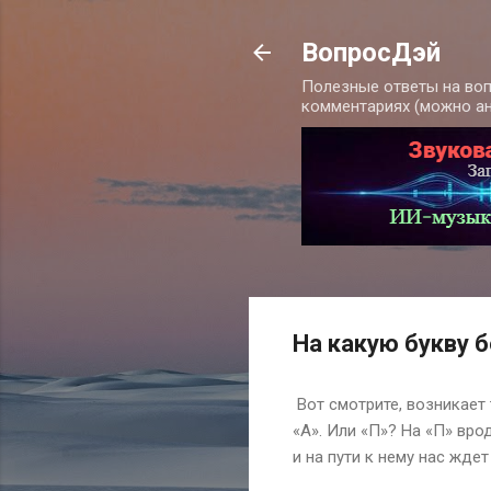
ВопросДэй
Полезные ответы на воп
комментариях (можно а
На какую букву 
Вот смотрите, возникает 
«А». Или «П»? На «П» вро
и на пути к нему нас жде