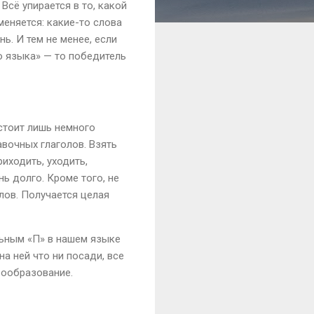
Всё упирается в то, какой
еняется: какие-то слова
ь. И тем не менее, если
о языка» — то победитель
стоит лишь немного
авочных глаголов. Взять
риходить, уходить,
ь долго. Кроме того, не
лов. Получается целая
альным «П» в нашем языке
а ней что ни посади, все
вообразование.