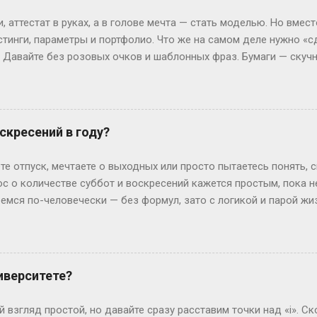
ивают техникум и вовсю работают. Академы, переводы и прочие 
 аттестат в руках, а в голове мечта — стать моделью. Но вмест
им, Иван с первого к...
стинги, параметры и портфолио. Что же на самом деле нужно «с
? Давайте без розовых очков и шаблонных фраз. Бумаги — скуч
 Без них — как на подиум без каблуков. Нужно подтвердить, что
ттестат, паспорт (или свидетельство о рождении), справка от вр
ам. И да, если тебе нет 18, подпись родителей — как билет в эт
 испытания — впереди. Рост, вес и другие цифры: где правда,
скресений в году?
еальной» — эту фразу слышат все. Но давай честно: индустрия 
0 см, а коммерческие бренды могут взять и на 165 см. Вес? Есл
те отпуск, мечтаете о выходных или просто пытаетесь понять, 
ли 60 кг и при этом выг...
ос о количестве суббот и воскресений кажется простым, пока 
ремся по-человечески — без формул, зато с логикой и парой ж
дных на каждый Год — это 365 дней. Делим на недели: 365 ÷ 7 =
и воскресений выходит по 52 штуки. Но тут же мозг вопрошает: 
: он прицепляется к следующему году, сдвигая старт. Например
й год начнется со вторника. Вот и вся магия. А если год висо
иверситете?
лучаем 52 недели и 2 дня «сверху». Теперь вопрос: могут ли эти
ко. Допустим, год начался в субботу. Тогда лишние дни — субб
 взгляд простой, но давайте сразу расставим точки над «i». Ск