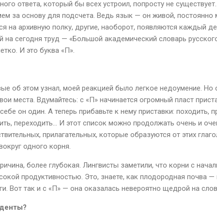
ного ответа, который бы всех устроил, попросту не существует. 
ем за основу для подсчета. Ведь язык — он живой, постоянно м
я на архивную полку, другие, наоборот, появляются каждый ден
й на сегодня труд — «Большой академический словарь русског
тко. И это буква «П».
вые об этом узнал, моей реакцией было легкое недоумение. Но 
 свои места. Вдумайтесь: с «П» начинается огромный пласт прист
себе он один. А теперь прибавьте к нему приставки: походить, п
ить, переходить… И этот список можно продолжать очень и очен
твительных, прилагательных, которые образуются от этих глаго
вокруг одного корня.
причина, более глубокая. Лингвисты заметили, что корни с нач
кой продуктивностью. Это, знаете, как плодородная почва — н
ги. Вот так и с «П» — она оказалась невероятно щедрой на сло
нденты?