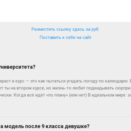
Разместить ссылку здесь за
руб.
Поставить к себе на сайт
 университета?
зраст и курс — это как пытаться угадать погоду по календарю.
лет ты на втором курсе, но жизнь-то любит подкидывать сюрпр
чески. Когда всё идёт «по плану» (или нет) В идеальном мире: з
, второй курс. Но реальность часто напоминает автобус, которы
восибирска: отучился год, ушёл в армию, вернулся — и теперь он
ьем. Или Мария из Испании: взяла gap year, работала в хостеле
офии, пока её ровесники пишут курсовые. Кстати, в Германии 
на модель после 9 класса девушке?
 обидно: тебе 19, а ты только получил школьный аттестат. Зат