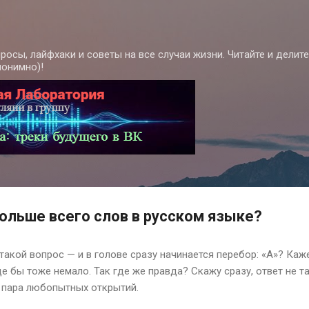
К основному контенту
росы, лайфхаки и советы на все случаи жизни. Читайте и делит
нонимно)!
больше всего слов в русском языке?
такой вопрос — и в голове сразу начинается перебор: «А»? Каже
де бы тоже немало. Так где же правда? Скажу сразу, ответ не та
т пара любопытных открытий.