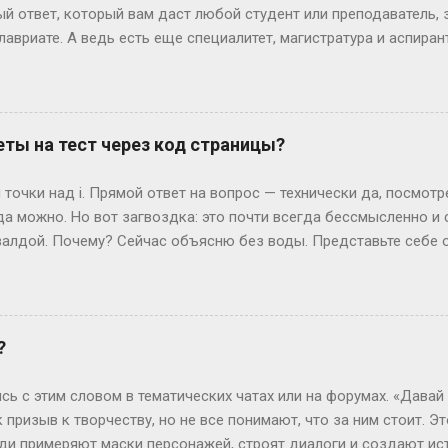
так везёт нечасто...
й ответ, который вам даст любой студент или преподаватель, зв
лавриате. А ведь есть еще специалитет, магистратура и аспирант
ь, сейчас не будет занудной лекции – разложим всё по полочк
анра: бакалавриат Представьте себе обычного парня, который 
гранит науки? Четыре года. Это четыре курса: первый – самый 
ретий – экватор, и четвертый – финишная прямая с дипломом. В
ты на тест через код страницы?
сшего образования в России. Четыре года пролетают как один 
 не менее, есть нюанс. Некоторые специальности требуют боль
точки над i. Прямой ответ на вопрос — технически да, посмот
или сотрудники спецслужб. Для них существуе...
да можно. Но вот загвоздка: это почти всегда бессмысленно и
алдой. Почему? Сейчас объясню без воды. Представьте себе 
жимаете «Завершить», и система выдает вам результат. Где-то 
ивут данные — ваши ответы и, гипотетически, правильные вари
еменные сайты редко хранят что-то ценное прямо в HTML, кото
рячутся ответы? Вот и нет их там! Во всяком случае, в том виде
?
ких сайтов, ответы можно было случайно напасть в HTML-коде. 
я динамически, после нажатия кнопки. Представьте, что стран
сь с этим словом в тематических чатах или на форумах. «Давай
артину (ваши вопросы и ...
к призыв к творчеству, но не все понимают, что за ним стоит. Э
люди примеряют маски персонажей, строят диалоги и создают ис