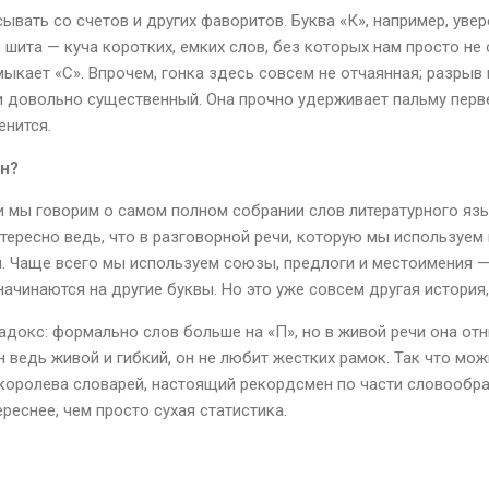
сывать со счетов и других фаворитов. Буква «К», например, уве
 шита — куча коротких, емких слов, без которых нам просто не 
ыкает «С». Впрочем, гонка здесь совсем не отчаянная; разрыв 
довольно существенный. Она прочно удерживает пальму перве
енится.
ен?
и мы говорим о самом полном собрании слов литературного язы
нтересно ведь, что в разговорной речи, которую мы используем
. Чаще всего мы используем союзы, предлоги и местоимения —
ачинаются на другие буквы. Но это уже совсем другая история,
адокс: формально слов больше на «П», но в живой речи она от
н ведь живой и гибкий, он не любит жестких рамок. Так что мо
 королева словарей, настоящий рекордсмен по части словообра
ереснее, чем просто сухая статистика.