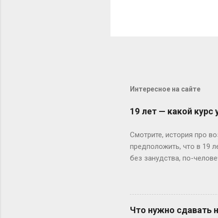
Интересное на сайте
19 лет — какой курс
Смотрите, история про во
предположить, что в 19 
без занудства, по-челове
поступил — и вот тебе 19
не туда. Вот Сергей из Но
одноклассники уже на трет
штурмует лекции по филос
Что нужно сдавать 
школе — представьте, как