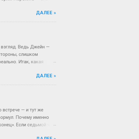
 Откуда взялся термин:
ДАЛЕЕ »
, выросло из субкультуры
иями в лесу, то теперь
то играть, а активно
ало популярным в эпоху,
ать» (с точки зрения
 взгляд. Ведь Джейн —
 стороны, слишком
еально. Итак, какая
ассика никогда не
ДАЛЕЕ »
из американского сериала.
 фамилиям вроде Миллер
 вообще золотое правило.
йлор (портниха) или
аботы. Это добавляет
 встрече — и тут же
формул. Почему именно
«конец». Если седьмой час
ли «придём в начале
ДАЛЕЕ »