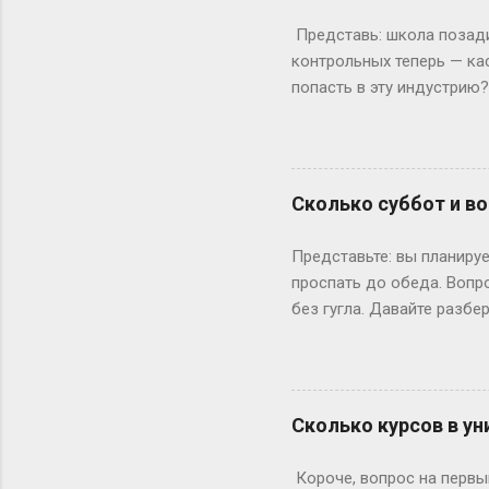
к этому возрасту заканч
Представь: школа позади,
вносит коррективы. Допуст
контрольных теперь — ка
попасть в эту индустрию
с очевидного: документы.
а закончила 9 классов. А
позволяет бегать по съёмк
формальности. Настоящие
Сколько суббот и во
быть высокой, худой и ид
подиума часто ждут от 17
Представьте: вы планируе
весишь 55 кг — окей, но ес
проспать до обеда. Вопр
без гугла. Давайте разбе
Сначала базовка: 52 выхо
остатке. То есть суббот 
лишний день?» Всё просто
понедельник, то следующи
Сколько курсов в ун
366 дней делим на 7 — по
выходными? Могут, но ред
Короче, вопрос на первый