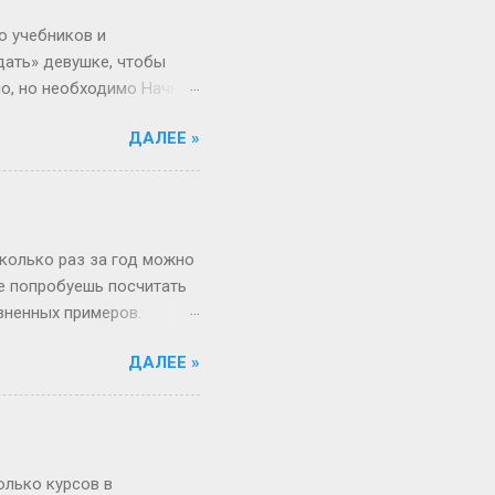
зигзаги Бывает, жизнь
о учебников и
дать» девушке, чтобы
но, но необходимо Начнём
 ты не с Луны свалилась,
ДАЛЕЕ »
ача, что здоровье
от мир. Но это всё
 а где мифы? «Ты должна
меняется. Да, для
и при росте 175 см ты
сколько раз за год можно
не попробуешь посчитать
изненных примеров.
 52 недели и 1 день в
ДАЛЕЕ »
«А куда делся тот самый
, если 1 января —
косный? Тут уже веселее
 два дня оказаться
ота и воскресенье. Бинго!
олько курсов в