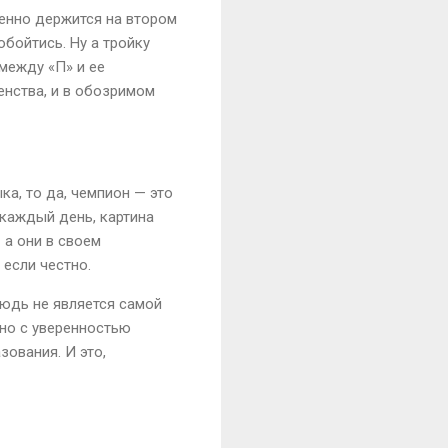
ренно держится на втором
обойтись. Ну а тройку
между «П» и ее
нства, и в обозримом
ка, то да, чемпион — это
 каждый день, картина
 а они в своем
 если честно.
нюдь не является самой
жно с уверенностью
зования. И это,