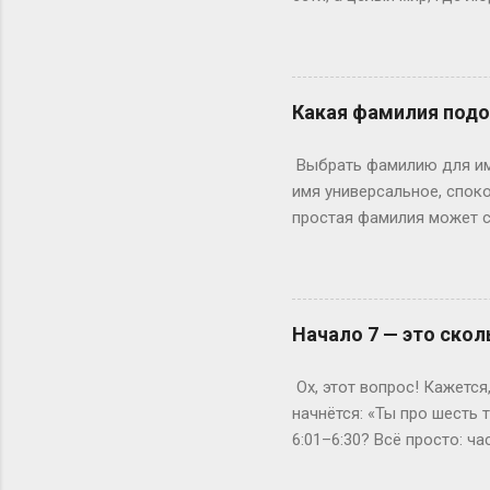
погрузиться в роль так, 
ролевая кухня Слово «по
ролевиков. Если раньше 
они перекочевали в онлай
Какая фамилия подо
взаимодействовать, прож
когда даже развлечения т
Выбрать фамилию для име
постороннего), нужно умет
имя универсальное, споко
простая фамилия может сд
фамилия подойдет лучше 
подводит. Возьмем, к при
Надежно, понятно, уютно.
или Паркер. Они коротки
Начало 7 — это скол
А что насчет современны
Джейн Карпентер (плотни
Ох, этот вопрос! Кажется
характеру глубины. Или д
начнётся: «Ты про шесть
6:01–6:30? Всё просто: ч
стартует в 7:00, то его «