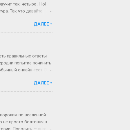
учит так: четыре . Но!
ура. Так что давайте
ам живо и по-
ДАЛЕЕ »
поступил после школы.
веселый и страшный,
от так работает
миг, поверьте! А если
ше времени. Например,
реть правильные ответы
 сродни попытке починить
обычный онлайн-тест. Вы
в недрах кода этой
ДАЛЕЕ »
анты. Однако, и это
рый вы видите, открыв
, в каком хотелось бы.
Сегодня всё иначе.
ица — это просто пустая
 поролим по вселенной
то не просто болтовня в
тории. Поролить — значит