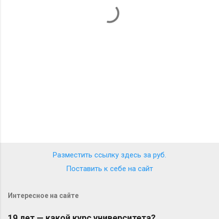
а
р
и
и
Разместить ссылку здесь за
руб.
Поставить к себе на сайт
Интересное на сайте
19 лет — какой курс университета?