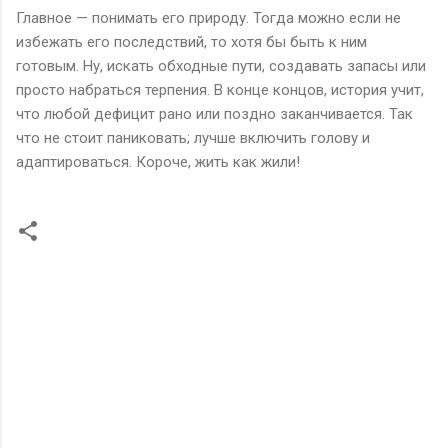
Главное — понимать его природу. Тогда можно если не
избежать его последствий, то хотя бы быть к ним
готовым. Ну, искать обходные пути, создавать запасы или
просто набраться терпения. В конце концов, история учит,
что любой дефицит рано или поздно заканчивается. Так
что не стоит паниковать; лучше включить голову и
адаптироваться. Короче, жить как жили!
К
о
м
м
е
н
т