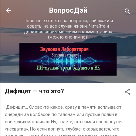
К основному контенту
ВопросДэй
Полезные ответы на вопросы, лайфхаки и
советы на все случаи жизни. Читайте и
делитесь своим мнением в комментариях
(можно анонимно)!
Дефицит — что это?
Дефицит... Слово-то какое, сразу в памяти всплывают
очереди за колбасой по талонам или пустые полки в
советских магазинах. Ну, знаете, эта самая пресловутая
«нехватка». Но если копнуть глубже, оказывается, что