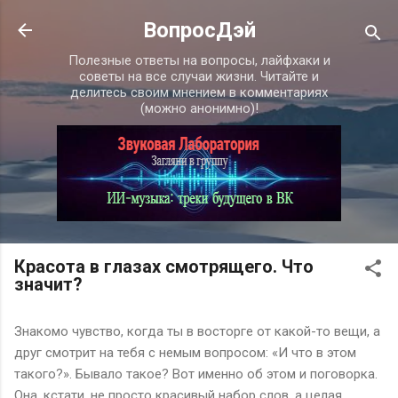
К основному контенту
ВопросДэй
Полезные ответы на вопросы, лайфхаки и
советы на все случаи жизни. Читайте и
делитесь своим мнением в комментариях
(можно анонимно)!
Красота в глазах смотрящего. Что
значит?
Знакомо чувство, когда ты в восторге от какой-то вещи, а
друг смотрит на тебя с немым вопросом: «И что в этом
такого?». Бывало такое? Вот именно об этом и поговорка.
Она, кстати, не просто красивый набор слов, а целая