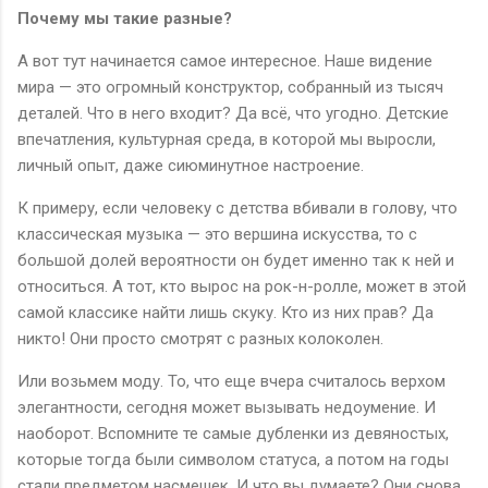
Почему мы такие разные?
А вот тут начинается самое интересное. Наше видение
мира — это огромный конструктор, собранный из тысяч
деталей. Что в него входит? Да всё, что угодно. Детские
впечатления, культурная среда, в которой мы выросли,
личный опыт, даже сиюминутное настроение.
К примеру, если человеку с детства вбивали в голову, что
классическая музыка — это вершина искусства, то с
большой долей вероятности он будет именно так к ней и
относиться. А тот, кто вырос на рок-н-ролле, может в этой
самой классике найти лишь скуку. Кто из них прав? Да
никто! Они просто смотрят с разных колоколен.
Или возьмем моду. То, что еще вчера считалось верхом
элегантности, сегодня может вызывать недоумение. И
наоборот. Вспомните те самые дубленки из девяностых,
которые тогда были символом статуса, а потом на годы
стали предметом насмешек. И что вы думаете? Они снова