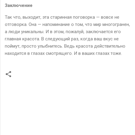
Заключение
Так что, выходит, эта старинная поговорка — вовсе не
отговорка. Она — напоминание о том, что мир многогранен,
а люди уникальны. И в этом, пожалуй, заключается его
главная красота. В следующий раз, когда ваш вкус не
поймут, просто улыбнитесь. Ведь красота действительно
находится в глазах смотрящего. И в ваших глазах тоже.
К
о
м
м
е
н