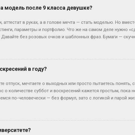
офии, пока её ровесники пишут курсовые. Кстати, в Германии 
на модель после 9 класса девушке?
 обидно: тебе 19, а ты только получил школьный аттестат. Зат
ивают техникум и вовсю работают. Академы, переводы и прочие 
 аттестат в руках, а в голове мечта — стать моделью. Но вмест
им, Иван с первого к...
стинги, параметры и портфолио. Что же на самом деле нужно «с
? Давайте без розовых очков и шаблонных фраз. Бумаги — скуч
 Без них — как на подиум без каблуков. Нужно подтвердить, что
ттестат, паспорт (или свидетельство о рождении), справка от вр
ам. И да, если тебе нет 18, подпись родителей — как билет в эт
 испытания — впереди. Рост, вес и другие цифры: где правда,
скресений в году?
еальной» — эту фразу слышат все. Но давай честно: индустрия 
0 см, а коммерческие бренды могут взять и на 165 см. Вес? Есл
те отпуск, мечтаете о выходных или просто пытаетесь понять, 
ли 60 кг и при этом выг...
ос о количестве суббот и воскресений кажется простым, пока 
ремся по-человечески — без формул, зато с логикой и парой ж
дных на каждый Год — это 365 дней. Делим на недели: 365 ÷ 7 =
и воскресений выходит по 52 штуки. Но тут же мозг вопрошает: 
: он прицепляется к следующему году, сдвигая старт. Например
й год начнется со вторника. Вот и вся магия. А если год висо
иверситете?
лучаем 52 недели и 2 дня «сверху». Теперь вопрос: могут ли эти