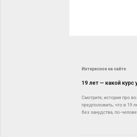
Интересное на сайте
19 лет — какой курс
Смотрите, история про во
предположить, что в 19 
без занудства, по-челове
поступил — и вот тебе 19
не туда. Вот Сергей из Но
одноклассники уже на трет