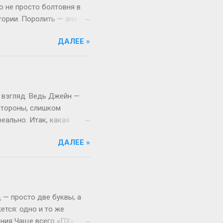
то не просто болтовня в
тории. Поролить — значит
 Откуда взялся термин:
ДАЛЕЕ »
, выросло из субкультуры
иями в лесу, то теперь
то играть, а активно
ало популярным в эпоху,
ать» (с точки зрения
 взгляд. Ведь Джейн —
 стороны, слишком
еально. Итак, какая
ассика никогда не
ДАЛЕЕ »
из американского сериала.
 фамилиям вроде Миллер
 вообще золотое правило.
йлор (портниха) или
аботы. Это добавляет
 — просто две буквы, а
ется: одно и то же
ения Чаще всего «ПХ» —