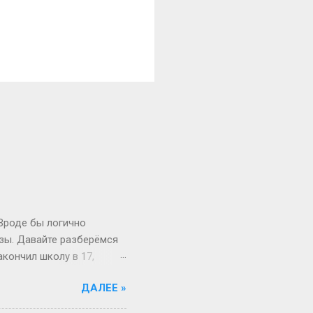
 Вроде бы логично
изы. Давайте разберёмся
акончил школу в 17,
й то опаздывает, то едет
ДАЛЕЕ »
 первокурсник в 19, а
 на Бали, а теперь