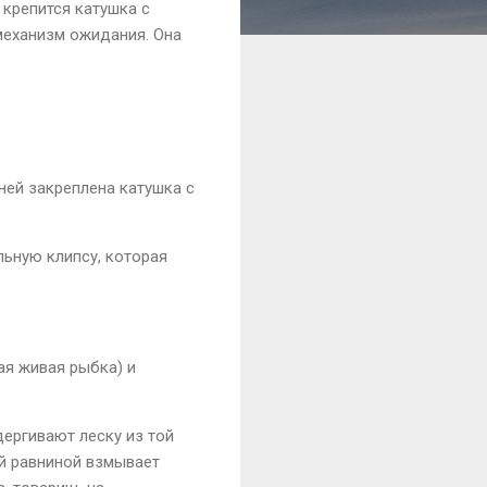
 крепится катушка с
 механизм ожидания. Она
ней закреплена катушка с
льную клипсу, которая
ая живая рыбка) и
дергивают леску из той
ой равниной взмывает