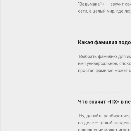
рамка для картины. Саму к
"Ведьмака"!» — звучит ка
сети, а целый мир, где 
погрузиться в роль так, 
ролевая кухня Слово «по
ролевиков. Если раньше 
они перекочевали в онлай
Какая фамилия подо
взаимодействовать, прож
когда даже развлечения т
Выбрать фамилию для име
постороннего), нужно умет
имя универсальное, споко
простая фамилия может сд
фамилия подойдет лучше 
подводит. Возьмем, к при
Надежно, понятно, уютно.
или Паркер. Они коротки
Что значит «ПХ» в п
А что насчет современны
Джейн Карпентер (плотни
Ну, давайте разбираться,
характеру глубины. Или д
на деле — целый кладезь 
сокращение может играть