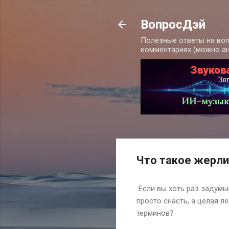
ВопросДэй
Полезные ответы на воп
комментариях (можно а
Что такое жерл
Если вы хоть раз задумы
просто снасть, а целая л
терминов?