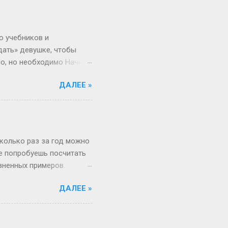
вообще 13 классов в
о в Японии некоторые уже
зигзаги Бывает, жизнь
о учебников и
дать» девушке, чтобы
но, но необходимо Начнём
 ты не с Луны свалилась,
ДАЛЕЕ »
ача, что здоровье
от мир. Но это всё
 а где мифы? «Ты должна
меняется. Да, для
и при росте 175 см ты
сколько раз за год можно
не попробуешь посчитать
изненных примеров.
 52 недели и 1 день в
ДАЛЕЕ »
«А куда делся тот самый
, если 1 января —
косный? Тут уже веселее
 два дня оказаться