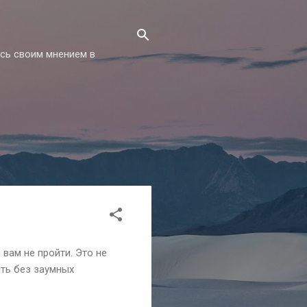
есь своим мнением в
вам не пройти. Это не
ить без заумных