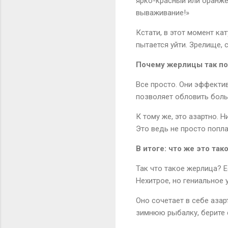
ярко-красный или оранже
вываживание!»
Кстати, в этот момент ка
пытается уйти. Зрелище,
Почему жерлицы так п
Все просто. Они эффектив
позволяет обловить боль
К тому же, это азартно. 
Это ведь не просто попла
В итоге: что же это так
Так что такое жерлица? 
Нехитрое, но гениальное 
Оно сочетает в себе азар
зимнюю рыбалку, берите 