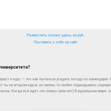
Разместить ссылку здесь за
руб.
Поставить к себе на сайт
 университета?
зраст и курс — это как пытаться угадать погоду по календарю.
лет ты на втором курсе, но жизнь-то любит подкидывать сюрпр
чески. Когда всё идёт «по плану» (или нет) В идеальном мире: з
, второй курс. Но реальность часто напоминает автобус, которы
восибирска: отучился год, ушёл в армию, вернулся — и теперь он
ьем. Или Мария из Испании: взяла gap year, работала в хостеле