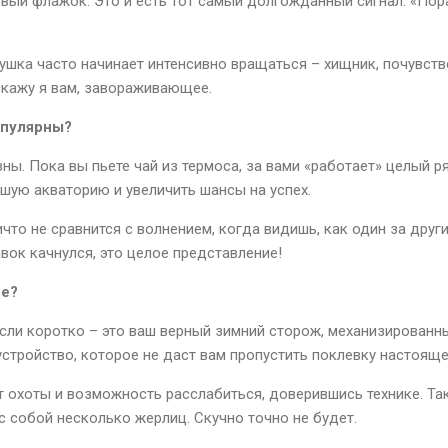
вый флажок. Это и есть тот самый долгожданный сигнал: «Пора
тушка часто начинает интенсивно вращаться – хищник, почувст
 скажу я вам, завораживающее.
опулярны?
ны. Пока вы пьете чай из термоса, за вами «работает» целый р
шую акваторию и увеличить шансы на успех.
Ничто не сравнится с волнением, когда видишь, как один за дру
вок качнулся, это целое представление!
ое?
Если коротко – это ваш верный зимний сторож, механизированны
устройство, которое не даст вам пропустить поклевку настоящ
т охоты и возможность расслабиться, доверившись технике. Так
с собой несколько жерлиц. Скучно точно не будет.