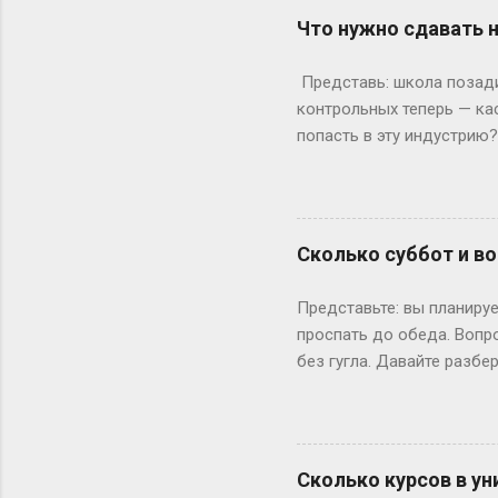
штурмует лекции по филос
Что нужно сдавать 
школе — представьте, как
к этому возрасту заканч
Представь: школа позади,
вносит коррективы. Допуст
контрольных теперь — ка
попасть в эту индустрию
с очевидного: документы.
а закончила 9 классов. А
позволяет бегать по съёмк
формальности. Настоящие
Сколько суббот и во
быть высокой, худой и ид
подиума часто ждут от 17
Представьте: вы планируе
весишь 55 кг — окей, но ес
проспать до обеда. Вопр
без гугла. Давайте разбе
Сначала базовка: 52 выхо
остатке. То есть суббот 
лишний день?» Всё просто
понедельник, то следующи
Сколько курсов в ун
366 дней делим на 7 — по