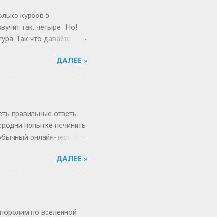
ота и воскресенье. Бинго!
олько курсов в
учит так: четыре . Но!
ура. Так что давайте
ам живо и по-
ДАЛЕЕ »
поступил после школы.
веселый и страшный,
от так работает
миг, поверьте! А если
ше времени. Например,
реть правильные ответы
 сродни попытке починить
обычный онлайн-тест. Вы
в недрах кода этой
ДАЛЕЕ »
анты. Однако, и это
рый вы видите, открыв
, в каком хотелось бы.
Сегодня всё иначе.
ица — это просто пустая
 поролим по вселенной