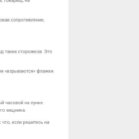
, товарищ, на
вовав сопротивление,
яд таких сторожков. Это
гим «взрываются» флажки.
й часовой на лунке.
его хищника.
 что, если решитесь на