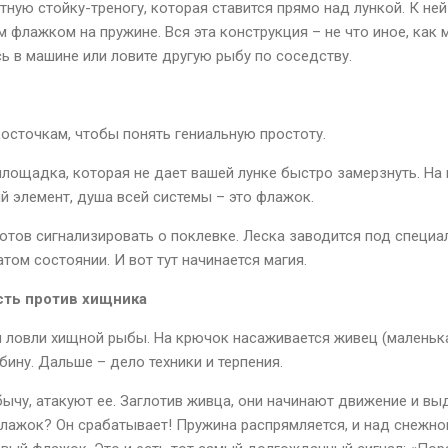
ную стойку-треногу, которая ставится прямо над лункой. К ней
 флажком на пружине. Вся эта конструкция – не что иное, как
сь в машине или ловите другую рыбу по соседству.
косточкам, чтобы понять гениальную простоту.
площадка, которая не дает вашей лунке быстро замерзнуть. На 
й элемент, душа всей системы – это флажок.
 готов сигнализировать о поклевке. Леска заводится под специа
ом состоянии. И вот тут начинается магия.
сть против хищника
я ловли хищной рыбы. На крючок насаживается живец (маленьк
бину. Дальше – дело техники и терпения.
ычу, атакуют ее. Заглотив живца, они начинают движение и вы
флажок? Он срабатывает! Пружина распрямляется, и над снежн