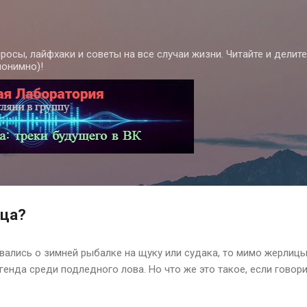
К основному контенту
росы, лайфхаки и советы на все случаи жизни. Читайте и делит
нонимно)!
ица?
вались о зимней рыбалке на щуку или судака, то мимо жерлицы 
егенда среди подледного лова. Но что же это такое, если говор