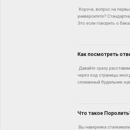
выходными? Могут, но ред
Короче, вопрос на первый
Выходных будет по 53. Но 
университете? Стандартны
Это если говорить о бака
копнем глубже. Не бойтес
человечески. Классика ж
Сколько он будет грызть 
второй – уже с опытом, т
Как посмотреть отве
стандартная программа вы
дольше? Специалитет Тем
Давайте сразу расставим 
будущие врачи, инженеры 
через код страницы иног
сломанный будильник кув
отвечаете на вопросы, на
страницы действительно ж
ключевое «однако», совр
инспектор. Где же тогда п
Что такое Поролить
Раньше, в эпоху статичес
Данные теперь загружаютс
Вы наверняка сталкивали