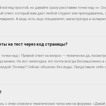
ко. Допустим, год начался в субботу. Тогда лишние дни — субб
 взгляд простой, но давайте сразу расставим точки над «i». Ск
так везёт нечасто...
й ответ, который вам даст любой студент или преподаватель, зв
лавриате. А ведь есть еще специалитет, магистратура и аспирант
ь, сейчас не будет занудной лекции – разложим всё по полочк
анра: бакалавриат Представьте себе обычного парня, который 
гранит науки? Четыре года. Это четыре курса: первый – самый 
ретий – экватор, и четвертый – финишная прямая с дипломом. В
ты на тест через код страницы?
сшего образования в России. Четыре года пролетают как один 
 не менее, есть нюанс. Некоторые специальности требуют боль
точки над i. Прямой ответ на вопрос — технически да, посмот
или сотрудники спецслужб. Для них существуе...
да можно. Но вот загвоздка: это почти всегда бессмысленно и
алдой. Почему? Сейчас объясню без воды. Представьте себе 
жимаете «Завершить», и система выдает вам результат. Где-то 
ивут данные — ваши ответы и, гипотетически, правильные вари
еменные сайты редко хранят что-то ценное прямо в HTML, кото
рячутся ответы? Вот и нет их там! Во всяком случае, в том виде
?
ких сайтов, ответы можно было случайно напасть в HTML-коде. 
я динамически, после нажатия кнопки. Представьте, что стран
сь с этим словом в тематических чатах или на форумах. «Давай