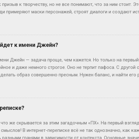
артину (ваши вопросы и ...
к призыв к творчеству, но не все понимают, что за ним стоит. Э
люди примеряют маски персонажей, строят диалоги и создают ис
чтобы границы между реальностью и игрой на миг растворились.
ролить» — производное от «ролевить», которое, в свою очередь
ролевые игры ассоциировались с настолками или живыми действ
н-пространство. «По-» здесь — как приставка действия: не прос
йдет к имени Джейн?
ивать сюжет в реальном времени. Интересно, что пороление ст
ребуют навыков. Казалось бы, парадокс: чтобы «ничего не дел
ни Джейн — задача проще, чем кажется. Но только на первый
ь имп...
йное и даже немного строгое. Оно не терпит пафоса. С другой
елать образ совершенно пресным. Нужен баланс, и найти его р
всего? Давай разбираться по-простому, без лишней теории. Кл
меру, Смит или Браун. Джейн Смит звучит как добрая соседка 
 Тем не менее, если хочется добавить огонька, присмотрись к
е, энергичные и запоминаются мгновенно. Коротко и ясно — это
ереписке?
х трендов? Знаете, сейчас в моде фамилии-профессии. Джейн Те
к). Сразу возникает образ человека дела, который не боится р
 что же скрывается за этим загадочным «ПХ». На первый взгляд
ругой вариант — географические фами...
смыслов! В интернет-переписке всё не так однозначно, как каж
 разными гранями в зависимости от контекста. Основные знач