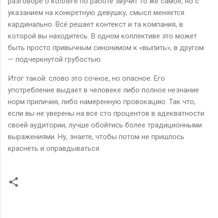
разговоре о коллеге по работе звучит то же самое, но с
указанием на конкретную девушку, смысл меняется
кардинально. Всё решает контекст и та компания, в
которой вы находитесь. В одном коллективе это может
быть просто привычным синонимом к «выпить», в другом
— подчеркнутой грубостью.
Итог такой: слово это сочное, но опасное. Его
употребление выдает в человеке либо полное незнание
норм приличия, либо намеренную провокацию. Так что,
если вы не уверены на все сто процентов в адекватности
своей аудитории, лучше обойтись более традиционными
выражениями. Ну, знаете, чтобы потом не пришлось
краснеть и оправдываться.
К