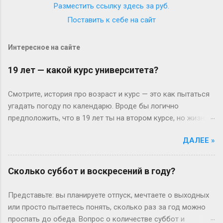
Разместить ссылку здесь за
руб.
Поставить к себе на сайт
Интересное на сайте
19 лет — какой курс университета?
Смотрите, история про возраст и курс — это как пытаться
угадать погоду по календарю. Вроде бы логично
предположить, что в 19 лет ты на втором курсе, но жизнь-
то любит подкидывать сюрпризы. Давайте разберёмся
ДАЛЕЕ »
без занудства, по-человечески. Когда всё идёт «по плану»
(или нет) В идеальном мире: закончил школу в 17, поступил
— и вот тебе 19, второй курс. Но реальность часто
Сколько суббот и воскресений в году?
напоминает автобус, который то опаздывает, то едет не
туда. Вот Сергей из Новосибирска: отучился год, ушёл в
Представьте: вы планируете отпуск, мечтаете о выходных
армию, вернулся — и теперь он первокурсник в 19, а
или просто пытаетесь понять, сколько раз за год можно
одноклассники уже на третьем. Или Мария из Испании:
проспать до обеда. Вопрос о количестве суббот и