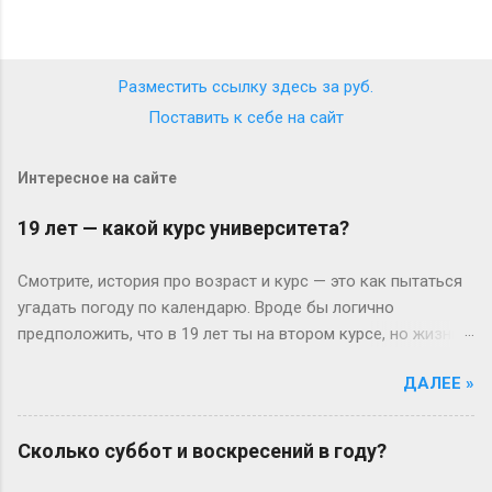
Разместить ссылку здесь за
руб.
Поставить к себе на сайт
Интересное на сайте
19 лет — какой курс университета?
Смотрите, история про возраст и курс — это как пытаться
угадать погоду по календарю. Вроде бы логично
предположить, что в 19 лет ты на втором курсе, но жизнь-
то любит подкидывать сюрпризы. Давайте разберёмся
ДАЛЕЕ »
без занудства, по-человечески. Когда всё идёт «по плану»
(или нет) В идеальном мире: закончил школу в 17, поступил
— и вот тебе 19, второй курс. Но реальность часто
Сколько суббот и воскресений в году?
напоминает автобус, который то опаздывает, то едет не
туда. Вот Сергей из Новосибирска: отучился год, ушёл в