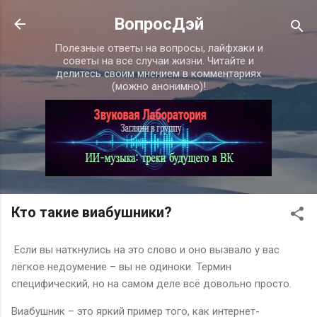
К основному контенту
ВопросДэй
Полезные ответы на вопросы, лайфхаки и
советы на все случаи жизни. Читайте и
делитесь своим мнением в комментариях
(можно анонимно)!
Кто такие виабушники?
Если вы наткнулись на это слово и оно вызвало у вас
лёгкое недоумение – вы не одиноки. Термин
специфический, но на самом деле всё довольно просто.
Виабушник – это яркий пример того, как интернет-