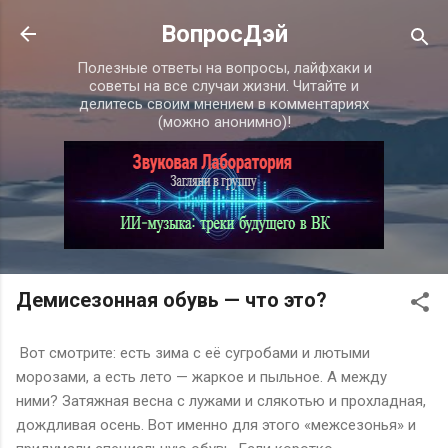
К основному контенту
ВопросДэй
Полезные ответы на вопросы, лайфхаки и
советы на все случаи жизни. Читайте и
делитесь своим мнением в комментариях
(можно анонимно)!
Демисезонная обувь — что это?
Вот смотрите: есть зима с её сугробами и лютыми
морозами, а есть лето — жаркое и пыльное. А между
ними? Затяжная весна с лужами и слякотью и прохладная,
дождливая осень. Вот именно для этого «межсезонья» и