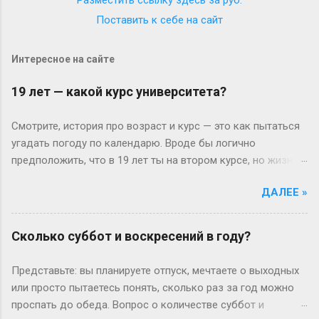
Поставить к себе на сайт
Интересное на сайте
19 лет — какой курс университета?
Смотрите, история про возраст и курс — это как пытаться
угадать погоду по календарю. Вроде бы логично
предположить, что в 19 лет ты на втором курсе, но жизнь-
то любит подкидывать сюрпризы. Давайте разберёмся
ДАЛЕЕ »
без занудства, по-человечески. Когда всё идёт «по плану»
(или нет) В идеальном мире: закончил школу в 17, поступил
— и вот тебе 19, второй курс. Но реальность часто
Сколько суббот и воскресений в году?
напоминает автобус, который то опаздывает, то едет не
туда. Вот Сергей из Новосибирска: отучился год, ушёл в
Представьте: вы планируете отпуск, мечтаете о выходных
армию, вернулся — и теперь он первокурсник в 19, а
или просто пытаетесь понять, сколько раз за год можно
одноклассники уже на третьем. Или Мария из Испании:
проспать до обеда. Вопрос о количестве суббот и
взяла gap year, работала в хостеле на Бали, а теперь