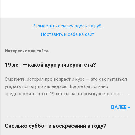
Разместить ссылку здесь за
руб.
Поставить к себе на сайт
Интересное на сайте
19 лет — какой курс университета?
Смотрите, история про возраст и курс — это как пытаться
угадать погоду по календарю. Вроде бы логично
предположить, что в 19 лет ты на втором курсе, но жизнь-
то любит подкидывать сюрпризы. Давайте разберёмся
ДАЛЕЕ »
без занудства, по-человечески. Когда всё идёт «по плану»
(или нет) В идеальном мире: закончил школу в 17, поступил
— и вот тебе 19, второй курс. Но реальность часто
Сколько суббот и воскресений в году?
напоминает автобус, который то опаздывает, то едет не