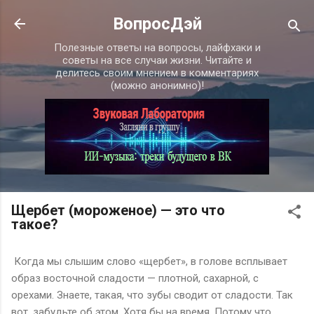
К основному контенту
ВопросДэй
Полезные ответы на вопросы, лайфхаки и
советы на все случаи жизни. Читайте и
делитесь своим мнением в комментариях
(можно анонимно)!
Щербет (мороженое) — это что
такое?
Когда мы слышим слово «щербет», в голове всплывает
образ восточной сладости — плотной, сахарной, с
орехами. Знаете, такая, что зубы сводит от сладости. Так
вот, забудьте об этом. Хотя бы на время. Потому что