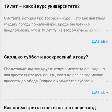
19 лет — какой курс университета?
Смотрите, история про возраст и курс — это как пытаться
угадать погоду по календарю. Вроде бы логично
предположить, что в 19 лет ты на втором курсе, но жизнь-
то любит подкидывать сюрпризы. Давайте разберёмся
ДАЛЕЕ »
без занудства, по-человечески. Когда всё идёт «по плану»
(или нет) В идеальном мире: закончил школу в 17, поступил
— и вот тебе 19, второй курс. Но реальность часто
Сколько суббот и воскресений в году?
напоминает автобус, который то опаздывает, то едет не
туда. Вот Сергей из Новосибирска: отучился год, ушёл в
Представьте: вы планируете отпуск, мечтаете о выходных
армию, вернулся — и теперь он первокурсник в 19, а
или просто пытаетесь понять, сколько раз за год можно
одноклассники уже на третьем. Или Мария из Испании:
проспать до обеда. Вопрос о количестве суббот и
взяла gap year, работала в хостеле на Бали, а теперь
воскресений кажется простым, пока не попробуешь
штурмует лекции по философии, пока её ровесники пишут
ДАЛЕЕ »
посчитать без гугла. Давайте разберемся по-человечески
курсовые. Кстати, в Германии вообще 13 классов в школе
— без формул, зато с логикой и парой жизненных
— представьте, как обидно: тебе 19, а ты только получил
примеров. Сначала базовка: 52 выходных на каждый Год
Как посмотреть ответы на тест через код
школьный аттестат. Зато в Японии некоторые уже к этому
— это 365 дней. Делим на недели: 365 ÷ 7 = 52 недели и 1