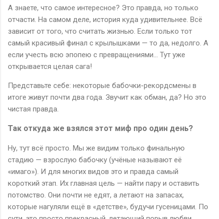
А знаете, что самое интересное? Это правда, но только
отчасти. На самом деле, история куда удивительнее. Всё
зависит от того, что считать жизнью. Если только тот
самый красивый финал с крылышками — то да, недолго. А
если учесть всю эпопею с превращениями... Тут уже
открывается целая сага!
Представьте себе: некоторые бабочки-рекордсмены в
итоге живут почти два года. Звучит как обман, да? Но это
чистая правда.
Так откуда же взялся этот миф про один день?
Ну, тут всё просто. Мы же видим только финальную
стадию — взрослую бабочку (учёные называют её
«имаго»). И для многих видов это и правда самый
короткий этап. Их главная цель — найти пару и оставить
потомство. Они почти не едят, а летают на запасах,
которые нагуляли ещё в «детстве», будучи гусеницами. По
сути, это просто прекрасный, летающий порыв любви.