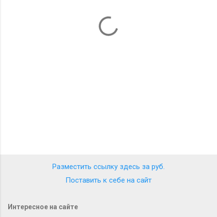
т
а
р
и
и
Разместить ссылку здесь за
руб.
Поставить к себе на сайт
Интересное на сайте