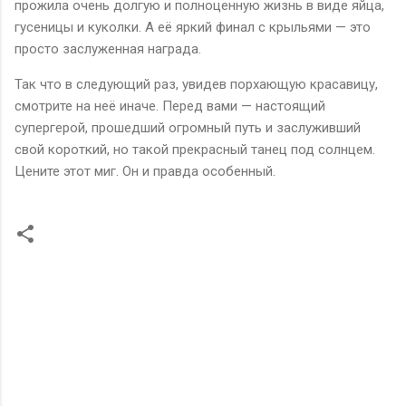
прожила очень долгую и полноценную жизнь в виде яйца,
гусеницы и куколки. А её яркий финал с крыльями — это
просто заслуженная награда.
Так что в следующий раз, увидев порхающую красавицу,
смотрите на неё иначе. Перед вами — настоящий
супергерой, прошедший огромный путь и заслуживший
свой короткий, но такой прекрасный танец под солнцем.
Цените этот миг. Он и правда особенный.
К
о
м
м
е
н