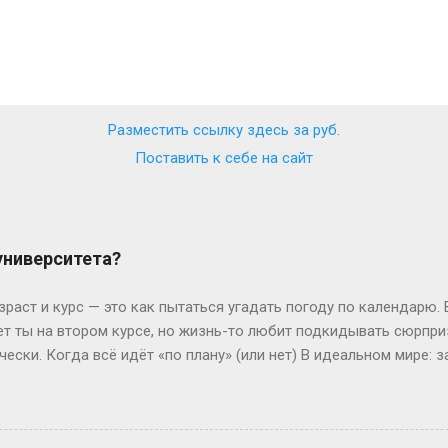
Разместить ссылку здесь за
руб.
Поставить к себе на сайт
 университета?
зраст и курс — это как пытаться угадать погоду по календарю.
лет ты на втором курсе, но жизнь-то любит подкидывать сюрпр
чески. Когда всё идёт «по плану» (или нет) В идеальном мире: з
, второй курс. Но реальность часто напоминает автобус, которы
восибирска: отучился год, ушёл в армию, вернулся — и теперь он
ьем. Или Мария из Испании: взяла gap year, работала в хостеле