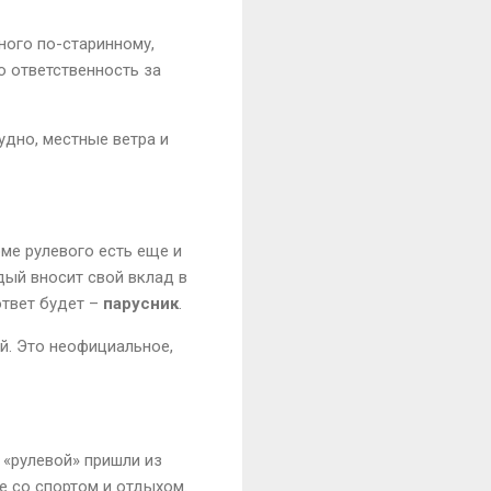
ного по-старинному,
ю ответственность за
судно, местные ветра и
оме рулевого есть еще и
дый вносит свой вклад в
ответ будет –
парусник
.
ей. Это неофициальное,
 «рулевой» пришли из
е со спортом и отдыхом.