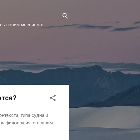
есь своим мнением в
ется?
нтекста, типа судна и
лая философия, со своим