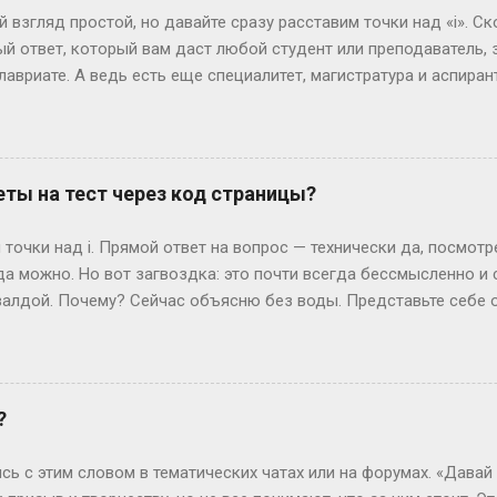
0 см, а коммерческие бренды могут взять и на 165 см. Вес? Есл
 взгляд простой, но давайте сразу расставим точки над «i». Ск
ли 60 кг и при этом выг...
й ответ, который вам даст любой студент или преподаватель, зв
лавриате. А ведь есть еще специалитет, магистратура и аспирант
ь, сейчас не будет занудной лекции – разложим всё по полочк
анра: бакалавриат Представьте себе обычного парня, который 
гранит науки? Четыре года. Это четыре курса: первый – самый 
ретий – экватор, и четвертый – финишная прямая с дипломом. В
ты на тест через код страницы?
сшего образования в России. Четыре года пролетают как один 
 не менее, есть нюанс. Некоторые специальности требуют боль
точки над i. Прямой ответ на вопрос — технически да, посмот
или сотрудники спецслужб. Для них существуе...
да можно. Но вот загвоздка: это почти всегда бессмысленно и
алдой. Почему? Сейчас объясню без воды. Представьте себе 
жимаете «Завершить», и система выдает вам результат. Где-то 
ивут данные — ваши ответы и, гипотетически, правильные вари
еменные сайты редко хранят что-то ценное прямо в HTML, кото
рячутся ответы? Вот и нет их там! Во всяком случае, в том виде
?
ких сайтов, ответы можно было случайно напасть в HTML-коде. 
я динамически, после нажатия кнопки. Представьте, что стран
сь с этим словом в тематических чатах или на форумах. «Давай
артину (ваши вопросы и ...