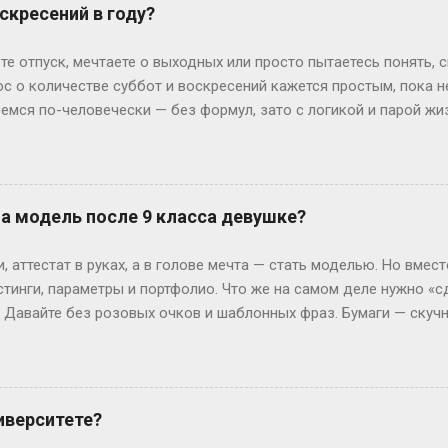
офии, пока её ровесники пишут курсовые. Кстати, в Германии 
скресений в году?
 обидно: тебе 19, а ты только получил школьный аттестат. Зат
ивают техникум и вовсю работают. Академы, переводы и прочие 
те отпуск, мечтаете о выходных или просто пытаетесь понять, 
им, Иван с первого к...
ос о количестве суббот и воскресений кажется простым, пока 
ремся по-человечески — без формул, зато с логикой и парой ж
дных на каждый Год — это 365 дней. Делим на недели: 365 ÷ 7 =
и воскресений выходит по 52 штуки. Но тут же мозг вопрошает: 
: он прицепляется к следующему году, сдвигая старт. Например
й год начнется со вторника. Вот и вся магия. А если год висо
на модель после 9 класса девушке?
лучаем 52 недели и 2 дня «сверху». Теперь вопрос: могут ли эти
ко. Допустим, год начался в субботу. Тогда лишние дни — субб
 аттестат в руках, а в голове мечта — стать моделью. Но вмест
так везёт нечасто...
стинги, параметры и портфолио. Что же на самом деле нужно «с
? Давайте без розовых очков и шаблонных фраз. Бумаги — скуч
 Без них — как на подиум без каблуков. Нужно подтвердить, что
ттестат, паспорт (или свидетельство о рождении), справка от вр
ам. И да, если тебе нет 18, подпись родителей — как билет в эт
 испытания — впереди. Рост, вес и другие цифры: где правда,
иверситете?
еальной» — эту фразу слышат все. Но давай честно: индустрия 