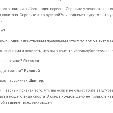
осто взять и выбрать один вариант. Спросите у человека на го
 капитана. Спросите «кто рулевой?», и поднимет руку тот, кто у
ы.
ке?
нужен один-единственный правильный ответ, то вот он:
яхтсме
ть знаниями и показать, что вы в теме, то используйте термины 
 на прогулке?
Яхтсмен
.
еде в регате?
Рулевой
.
ьшом паруснике?
Шкипер
.
 – верный признак того, что вы если и не сами стоите за штурв
ватывающего вида спорта. В конце концов, дело не только в назв
 объединяет всех этих людей.