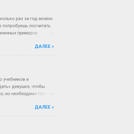
вообще 13 классов в
о в Японии некоторые уже
зигзаги Бывает, жизнь
сколько раз за год можно
не попробуешь посчитать
изненных примеров.
 52 недели и 1 день в
ДАЛЕЕ »
«А куда делся тот самый
, если 1 января —
косный? Тут уже веселее
 два дня оказаться
ота и воскресенье. Бинго!
о учебников и
дать» девушке, чтобы
но, но необходимо Начнём
 ты не с Луны свалилась,
ДАЛЕЕ »
ача, что здоровье
от мир. Но это всё
 а где мифы? «Ты должна
меняется. Да, для