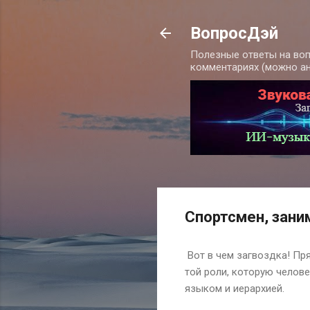
ВопросДэй
Полезные ответы на воп
комментариях (можно а
Спортсмен, зани
Вот в чем загвоздка! Пря
той роли, которую челове
языком и иерархией.