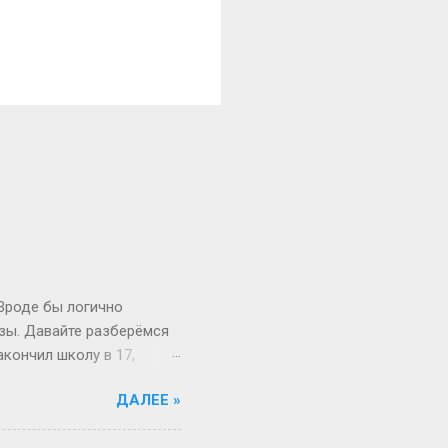
 Вроде бы логично
изы. Давайте разберёмся
акончил школу в 17,
й то опаздывает, то едет
ДАЛЕЕ »
 первокурсник в 19, а
 на Бали, а теперь