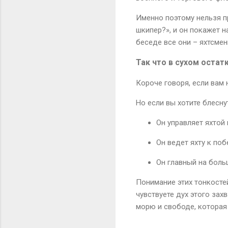
Именно поэтому нельзя пр
шкипер?», и он покажет на
беседе все они – яхтсмен
Так что в сухом остат
Короче говоря, если вам 
Но если вы хотите блесну
Он управляет яхтой
Он ведет яхту к поб
Он главный на бол
Понимание этих тонкостей
чувствуете дух этого зах
морю и свободе, которая