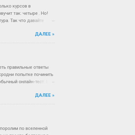
и при росте 175 см ты
олько курсов в
учит так: четыре . Но!
ура. Так что давайте
ам живо и по-
ДАЛЕЕ »
поступил после школы.
веселый и страшный,
от так работает
миг, поверьте! А если
ше времени. Например,
реть правильные ответы
 сродни попытке починить
обычный онлайн-тест. Вы
в недрах кода этой
ДАЛЕЕ »
анты. Однако, и это
рый вы видите, открыв
, в каком хотелось бы.
Сегодня всё иначе.
ица — это просто пустая
 поролим по вселенной