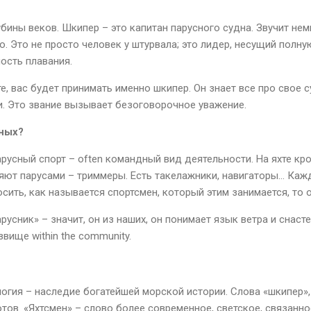
бины веков. Шкипер – это капитан парусного судна. Звучит нем
. Это не просто человек у штурвала; это лидер, несущий полну
ость плавания.
хте, вас будет принимать именно шкипер. Он знает все про свое 
и. Это звание вызывает безоговорочное уважение.
ьных?
арусный спорт – often командный вид деятельности. На яхте кр
яют парусами – триммеры. Есть такелажники, навигаторы… Каж
сить, как называется спортсмен, который этим занимается, то 
арусник» – значит, он из наших, он понимает язык ветра и снаст
вище within the community.
логия – наследие богатейшей морской истории. Слова «шкипер»,
тов. «Яхтсмен» – слово более современное, светское, связанно