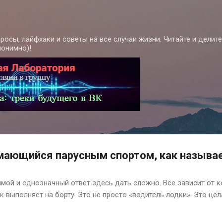
К основному контенту
росы, лайфхаки и советы на все случаи жизни. Читайте и делит
нонимно)!
мающийся парусным спортом, как называ
мой и однозначный ответ здесь дать сложно. Все зависит от ко
к выполняет на борту. Это не просто «водитель лодки». Это це