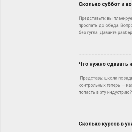
штурмует лекции по филос
Сколько суббот и во
школе — представьте, как
к этому возрасту заканч
Представьте: вы планируе
вносит коррективы. Допуст
проспать до обеда. Вопр
без гугла. Давайте разбе
Сначала базовка: 52 выхо
остатке. То есть суббот 
лишний день?» Всё просто
понедельник, то следующи
Что нужно сдавать 
366 дней делим на 7 — по
выходными? Могут, но ред
Представь: школа позади,
Выходных будет по 53. Но 
контрольных теперь — ка
попасть в эту индустрию
с очевидного: документы.
а закончила 9 классов. А
позволяет бегать по съёмк
формальности. Настоящие
Сколько курсов в ун
быть высокой, худой и ид