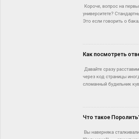
подиума часто ждут от 17
Короче, вопрос на первый
весишь 55 кг — окей, но ес
университете? Стандартны
Это если говорить о бака
копнем глубже. Не бойтес
человечески. Классика ж
Сколько он будет грызть 
второй – уже с опытом, т
Как посмотреть отве
стандартная программа вы
дольше? Специалитет Тем
Давайте сразу расставим 
будущие врачи, инженеры 
через код страницы иног
сломанный будильник кув
отвечаете на вопросы, на
страницы действительно ж
ключевое «однако», совр
инспектор. Где же тогда п
Что такое Поролить
Раньше, в эпоху статичес
Данные теперь загружаютс
Вы наверняка сталкивали
рамка для картины. Саму к