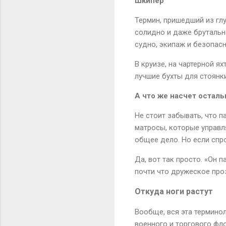
Шкипер
Термин, пришедший из глу
солидно и даже брутально
судно, экипаж и безопасн
В круизе, на чартерной я
лучшие бухты для стоянк
А что же насчет остал
Не стоит забывать, что п
матросы, которые управл
общее дело. Но если спро
Да, вот так просто. «Он п
почти что дружеское проз
Откуда ноги растут
Вообще, вся эта термино
военного и торгового фло