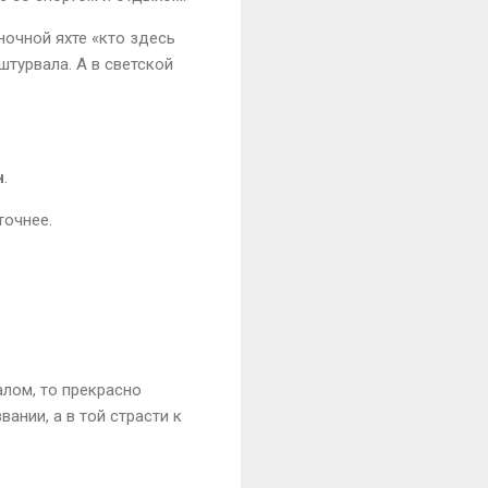
ночной яхте «кто здесь
 штурвала. А в светской
н
.
точнее.
алом, то прекрасно
ании, а в той страсти к