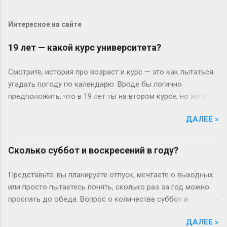
Интересное на сайте
19 лет — какой курс университета?
Смотрите, история про возраст и курс — это как пытаться
угадать погоду по календарю. Вроде бы логично
предположить, что в 19 лет ты на втором курсе, но жизнь-
то любит подкидывать сюрпризы. Давайте разберёмся
ДАЛЕЕ »
без занудства, по-человечески. Когда всё идёт «по плану»
(или нет) В идеальном мире: закончил школу в 17, поступил
— и вот тебе 19, второй курс. Но реальность часто
Сколько суббот и воскресений в году?
напоминает автобус, который то опаздывает, то едет не
туда. Вот Сергей из Новосибирска: отучился год, ушёл в
Представьте: вы планируете отпуск, мечтаете о выходных
армию, вернулся — и теперь он первокурсник в 19, а
или просто пытаетесь понять, сколько раз за год можно
одноклассники уже на третьем. Или Мария из Испании:
проспать до обеда. Вопрос о количестве суббот и
взяла gap year, работала в хостеле на Бали, а теперь
воскресений кажется простым, пока не попробуешь
штурмует лекции по философии, пока её ровесники пишут
ДАЛЕЕ »
посчитать без гугла. Давайте разберемся по-человечески