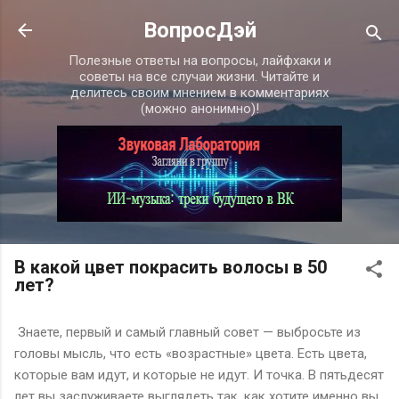
К основному контенту
ВопросДэй
Полезные ответы на вопросы, лайфхаки и
советы на все случаи жизни. Читайте и
делитесь своим мнением в комментариях
(можно анонимно)!
В какой цвет покрасить волосы в 50
лет?
Знаете, первый и самый главный совет — выбросьте из
головы мысль, что есть «возрастные» цвета. Есть цвета,
которые вам идут, и которые не идут. И точка. В пятьдесят
лет вы заслуживаете выглядеть так, как хотите именно вы,