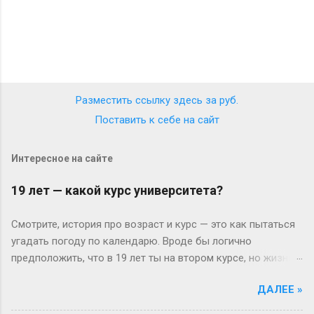
Разместить ссылку здесь за
руб.
Поставить к себе на сайт
Интересное на сайте
19 лет — какой курс университета?
Смотрите, история про возраст и курс — это как пытаться
угадать погоду по календарю. Вроде бы логично
предположить, что в 19 лет ты на втором курсе, но жизнь-
то любит подкидывать сюрпризы. Давайте разберёмся
ДАЛЕЕ »
без занудства, по-человечески. Когда всё идёт «по плану»
(или нет) В идеальном мире: закончил школу в 17, поступил