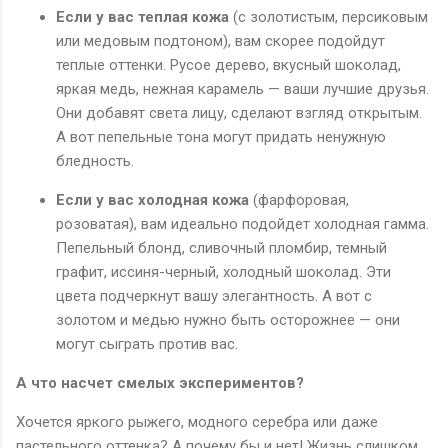
Если у вас теплая кожа
(с золотистым, персиковым
или медовым подтоном), вам скорее подойдут
теплые оттенки. Русое дерево, вкусный шоколад,
яркая медь, нежная карамель — ваши лучшие друзья.
Они добавят света лицу, сделают взгляд открытым.
А вот пепельные тона могут придать ненужную
бледность.
Если у вас холодная кожа
(фарфоровая,
розоватая), вам идеально подойдет холодная гамма.
Пепельный блонд, сливочный пломбир, темный
графит, иссиня-черный, холодный шоколад. Эти
цвета подчеркнут вашу элегантность. А вот с
золотом и медью нужно быть осторожнее — они
могут сыграть против вас.
А что насчет смелых экспериментов?
Хочется яркого рыжего, модного серебра или даже
пастельного оттенка? А почему бы и нет! Жизнь слишком