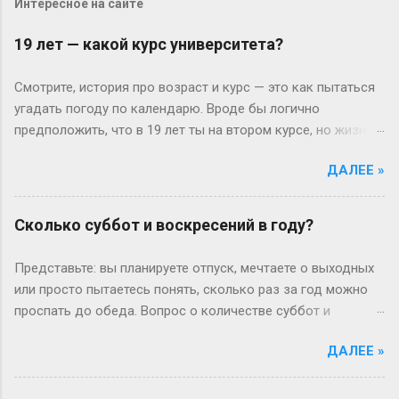
Интересное на сайте
19 лет — какой курс университета?
Смотрите, история про возраст и курс — это как пытаться
угадать погоду по календарю. Вроде бы логично
предположить, что в 19 лет ты на втором курсе, но жизнь-
то любит подкидывать сюрпризы. Давайте разберёмся
ДАЛЕЕ »
без занудства, по-человечески. Когда всё идёт «по плану»
(или нет) В идеальном мире: закончил школу в 17, поступил
— и вот тебе 19, второй курс. Но реальность часто
Сколько суббот и воскресений в году?
напоминает автобус, который то опаздывает, то едет не
туда. Вот Сергей из Новосибирска: отучился год, ушёл в
Представьте: вы планируете отпуск, мечтаете о выходных
армию, вернулся — и теперь он первокурсник в 19, а
или просто пытаетесь понять, сколько раз за год можно
одноклассники уже на третьем. Или Мария из Испании:
проспать до обеда. Вопрос о количестве суббот и
взяла gap year, работала в хостеле на Бали, а теперь
воскресений кажется простым, пока не попробуешь
штурмует лекции по философии, пока её ровесники пишут
ДАЛЕЕ »
посчитать без гугла. Давайте разберемся по-человечески
курсовые. Кстати, в Германии вообще 13 классов в школе
— без формул, зато с логикой и парой жизненных
— представьте, как обидно: тебе 19, а ты только получил
примеров. Сначала базовка: 52 выходных на каждый Год