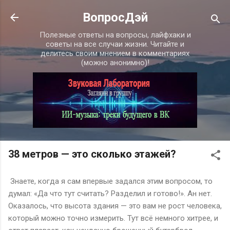
К основному контенту
ВопросДэй
Полезные ответы на вопросы, лайфхаки и
советы на все случаи жизни. Читайте и
делитесь своим мнением в комментариях
(можно анонимно)!
38 метров — это сколько этажей?
Знаете, когда я сам впервые задался этим вопросом, то
думал: «Да что тут считать? Разделил и готово!». Ан нет.
Оказалось, что высота здания — это вам не рост человека,
который можно точно измерить. Тут всё немного хитрее, и