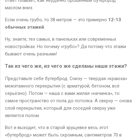
ответ плавает, как неудачно брошенный бутерброд
маслом вниз.
Если очень грубо, то 38 метров — это примерно
12-13
обычных этажей
.
Ну, знаете, тех самых, в панельках или современных
новостройках. Но почему «грубо»? Да потому что этажи
бывают очень разными!
Так из чего же, из чего же сделаны наши этажи?
Представьте себе бутерброд. Снизу — твердая «краюха»
межэтажного перекрытия (с арматурой, бетоном, всё
серьёзно). Потом — наша с вами жилая «начинка», то
самое пространство от пола до потолка. А сверху — снова
слой перекрытия, который для соседей сверху уже
является полом.
Вот и выходит, что в старой хрущевке весь этот
«бутерброд» может быть скромным, сантиметров 70 в