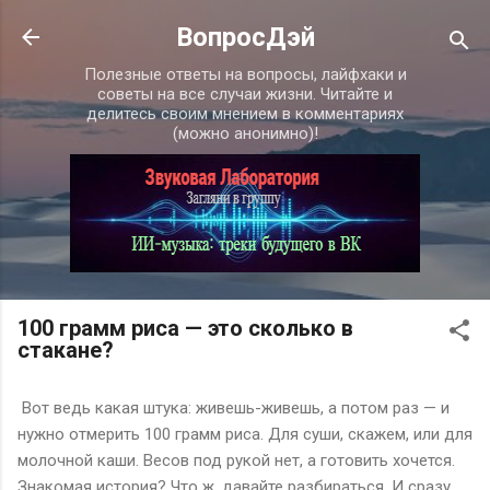
К основному контенту
ВопросДэй
Полезные ответы на вопросы, лайфхаки и
советы на все случаи жизни. Читайте и
делитесь своим мнением в комментариях
(можно анонимно)!
100 грамм риса — это сколько в
стакане?
Вот ведь какая штука: живешь-живешь, а потом раз — и
нужно отмерить 100 грамм риса. Для суши, скажем, или для
молочной каши. Весов под рукой нет, а готовить хочется.
Знакомая история? Что ж, давайте разбираться. И сразу