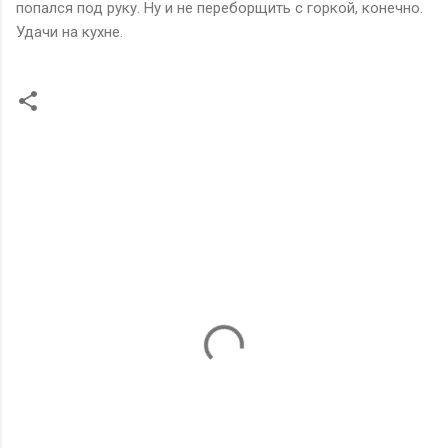
попался под руку. Ну и не переборщить с горкой, конечно.
Удачи на кухне.
К
о
м
м
е
н
т
а
р
и
и