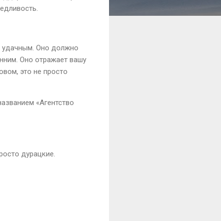
ведливость.
та удачным. Оно должно
онним. Оно отражает вашу
вом, это не просто
 названием «Агентство
росто дурацкие.