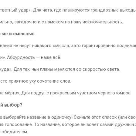
тветный удар». Для чата, где планируются грандиозные выходы 
тильно, загадочно и с намеком на нашу исключительность.
дные и смешные
звания не несут никакого смысла, зато гарантированно поднима
». Абсурдность — наше всё.
куда». Для тех, чьи планы меняются со скоростью света.
осто приятное уху сочетание слов.
е мёртв». Для подруг с прекрасным чувством черного юмора.
ый выбор?
 выбирайте название в одиночку! Скиньте этот список (или сво
те голосование. То название, которое вызовет самый дружный 
 победителем.