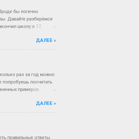
 Вроде бы логично
изы. Давайте разберёмся
акончил школу в 17,
й то опаздывает, то едет
ДАЛЕЕ »
 первокурсник в 19, а
 на Бали, а теперь
вообще 13 классов в
о в Японии некоторые уже
зигзаги Бывает, жизнь
сколько раз за год можно
не попробуешь посчитать
изненных примеров.
 52 недели и 1 день в
ДАЛЕЕ »
«А куда делся тот самый
, если 1 января —
косный? Тут уже веселее
 два дня оказаться
ота и воскресенье. Бинго!
реть правильные ответы