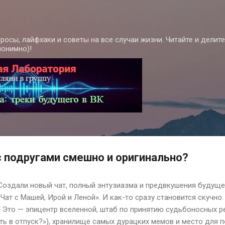
К основному контенту
росы, лайфхаки и советы на все случаи жизни. Читайте и делит
нонимно)!
 с подругами смешно и оригинально?
Создали новый чат, полный энтузиазма и предвкушения будущего
Чат с Машей, Ирой и Леной». И как-то сразу становится скучно. 
! Это — эпицентр вселенной, штаб по принятию судьбоносных р
ать в отпуск?»), хранилище самых дурацких мемов и место для