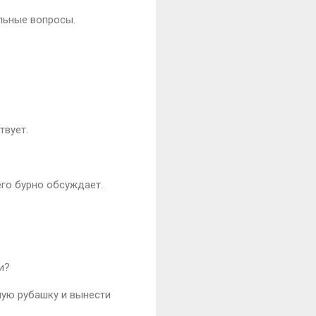
льные вопросы.
твует.
его бурно обсуждает.
и?
елую рубашку и вынести