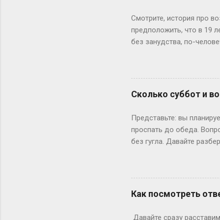
Смотрите, история про во
предположить, что в 19 
без занудства, по-челове
поступил — и вот тебе 19
не туда. Вот Сергей из Но
одноклассники уже на трет
штурмует лекции по филос
Сколько суббот и во
школе — представьте, как
к этому возрасту заканч
Представьте: вы планируе
вносит коррективы. Допуст
проспать до обеда. Вопр
без гугла. Давайте разбе
Сначала базовка: 52 выхо
остатке. То есть суббот 
лишний день?» Всё просто
понедельник, то следующи
Как посмотреть отве
366 дней делим на 7 — по
выходными? Могут, но ред
Давайте сразу расставим 