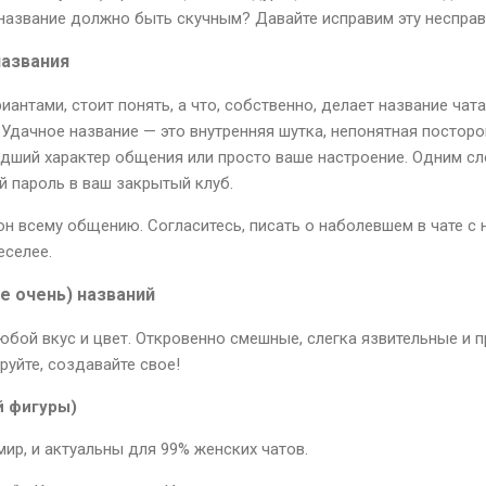
о название должно быть скучным? Давайте исправим эту неспра
названия
антами, стоит понять, а что, собственно, делает название ча
 Удачное название — это внутренняя шутка, непонятная постор
ший характер общения или просто ваше настроение. Одним сло
й пароль в ваш закрытый клуб.
он всему общению. Согласитесь, писать о наболевшем в чате с
еселее.
не очень) названий
юбой вкус и цвет. Откровенно смешные, слегка язвительные и п
руйте, создавайте свое!
ей фигуры)
мир, и актуальны для 99% женских чатов.