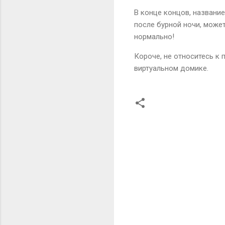
В конце концов, название
после бурной ночи, може
нормально!
Короче, не относитесь к
виртуальном домике.
К
о
м
м
е
н
т