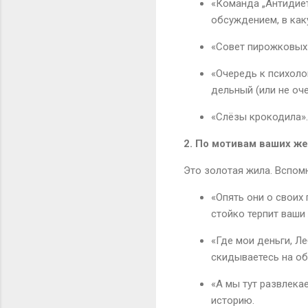
«Команда „Антидиет
обсуждением, в как
«Совет пирожковых»
«Очередь к психоло
дельный (или не оче
«Слёзы крокодила».
2. По мотивам ваших же
Это золотая жила. Вспомн
«Опять они о своих 
стойко терпит ваши
«Где мои деньги, Ле
скидываетесь на о
«А мы тут развлека
историю.