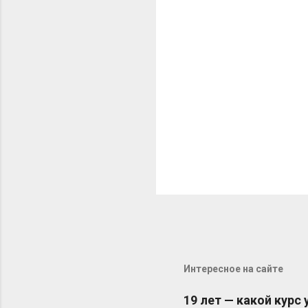
а
р
и
и
Интересное на сайте
19 лет — какой курс