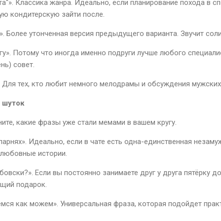
а“». Классика жанра. Идеально, если планирование похода в сп
ую кондитерскую зайти после.
. Более утонченная версия предыдущего варианта. Звучит соли
гу». Потому что иногда именно подруги лучше любого специал
нь) совет.
 Для тех, кто любит немного мелодрамы и обсуждения мужских
 шуток
ите, какие фразы уже стали мемами в вашем кругу.
парнях». Идеально, если в чате есть одна-единственная незаму
 любовные истории.
бовски?». Если вы постоянно занимаете друг у друга пятёрку д
бщий подарок.
емся как можем». Универсальная фраза, которая подойдет пра