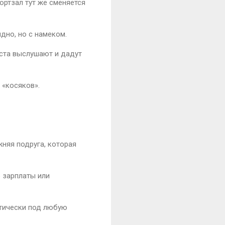
ортзал тут же сменяется
дно, но с намеком.
иста выслушают и дадут
 «косяков».
жняя подруга, которая
о зарплаты или
ктически под любую