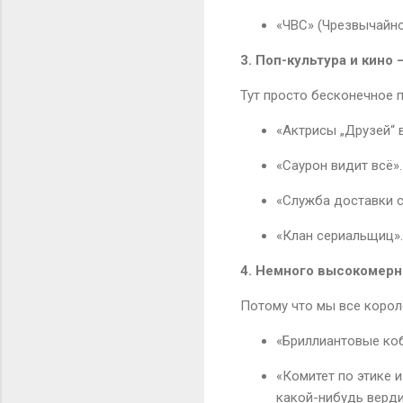
«ЧВС» (Чрезвычайно
3. Поп-культура и кино 
Тут просто бесконечное п
«Актрисы „Друзей“ в
«Саурон видит всё».
«Служба доставки с
«Клан сериальщиц». 
4. Немного высокомерн
Потому что мы все корол
«Бриллиантовые коб
«Комитет по этике и
какой-нибудь верди