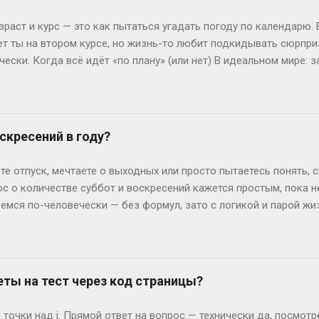
зраст и курс — это как пытаться угадать погоду по календарю.
лет ты на втором курсе, но жизнь-то любит подкидывать сюрпр
чески. Когда всё идёт «по плану» (или нет) В идеальном мире: з
, второй курс. Но реальность часто напоминает автобус, которы
восибирска: отучился год, ушёл в армию, вернулся — и теперь он
ьем. Или Мария из Испании: взяла gap year, работала в хостеле
офии, пока её ровесники пишут курсовые. Кстати, в Германии 
скресений в году?
 обидно: тебе 19, а ты только получил школьный аттестат. Зат
ивают техникум и вовсю работают. Академы, переводы и прочие 
те отпуск, мечтаете о выходных или просто пытаетесь понять, 
им, Иван с первого к...
ос о количестве суббот и воскресений кажется простым, пока 
ремся по-человечески — без формул, зато с логикой и парой ж
дных на каждый Год — это 365 дней. Делим на недели: 365 ÷ 7 =
и воскресений выходит по 52 штуки. Но тут же мозг вопрошает: 
: он прицепляется к следующему году, сдвигая старт. Например
й год начнется со вторника. Вот и вся магия. А если год висо
ты на тест через код страницы?
лучаем 52 недели и 2 дня «сверху». Теперь вопрос: могут ли эти
ко. Допустим, год начался в субботу. Тогда лишние дни — субб
точки над i. Прямой ответ на вопрос — технически да, посмот