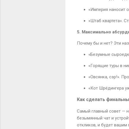
«Империя наносит о
«Штаб квартета». С
5. Максимально абсур
Почему бы и нет? Эти на
«Безумные сыроедки
«Горящие туры в ни
«Овсянка, сэр!». Пр
«Кот Шрёдингера уж
Как сделать финальн
Самый главный совет — не
безымянный чат и устрой
откликов, и будет вашим