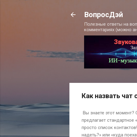
ВопросДэй
Полезные ответы на воп
комментариях (можно а
Как назвать чат
Вы знаете этот момент? 
предлагает стандартное «
просто список контактов
надеть?» или «куда поех