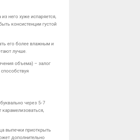
 из него хуже испаряется,
быть консистенции густой
ать его более влажным и
отают лучше.
ичения объема) – залог
, способствуя
буквально через 5-7
ет карамелизоваться,
ца выпечки приоткрыть
может дополнительно