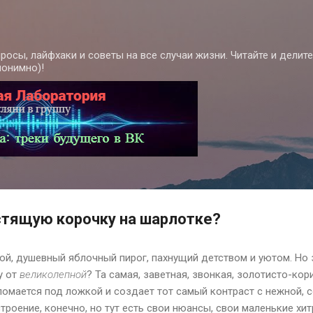
К основному контенту
росы, лайфхаки и советы на все случаи жизни. Читайте и делит
нонимно)!
стящую корочку на шарлотке?
ой, душевный яблочный пирог, пахнущий детством и уютом. Но з
у от
великолепной
? Та самая, заветная, звонкая, золотисто-ко
 ломается под ложкой и создает тот самый контраст с нежной, 
троение, конечно, но тут есть свои нюансы, свои маленькие хи