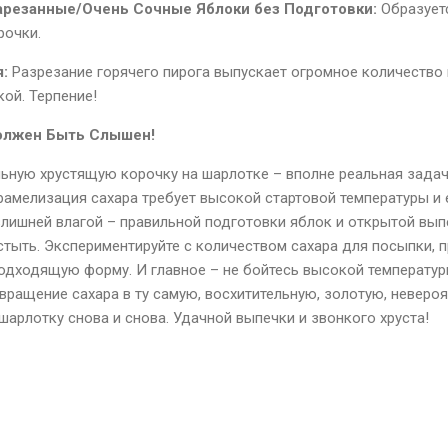
резанные/Очень Сочные Яблоки без Подготовки:
Образуетс
рочки.
:
Разрезание горячего пирога выпускает огромное количество 
кой. Терпение!
олжен Быть Слышен!
ьную хрустящую корочку на шарлотке – вполне реальная задача
рамелизация сахара требует высокой стартовой температуры и 
злишней влагой – правильной подготовки яблок и открытой вып
стыть. Экспериментируйте с количеством сахара для посыпки, 
подходящую форму. И главное – не бойтесь высокой температур
вращение сахара в ту самую, восхитительную, золотую, неверо
шарлотку снова и снова. Удачной выпечки и звонкого хруста!