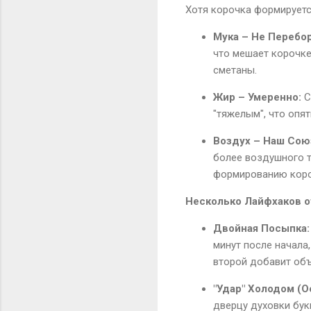
Хотя корочка формируется
Мука – Не Перебо
что мешает корочке
сметаны.
Жир – Умеренно:
С
"тяжелым", что опя
Воздух – Наш Сою
более воздушного т
формированию коро
Несколько Лайфхаков 
Двойная Посыпка:
минут после начала,
второй добавит объ
"Удар" Холодом (О
дверцу духовки бук