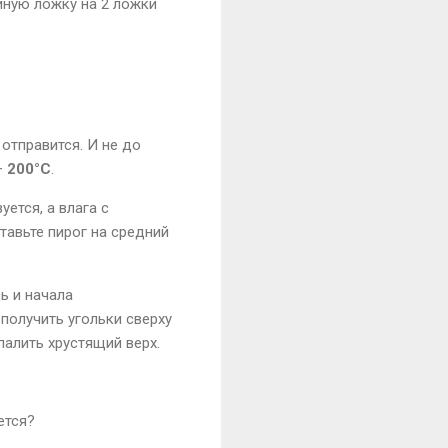
йную ложку на 2 ложки
отправится. И не до
–
200°C
.
ется, а влага с
тавьте пирог на средний
ь и начала
 получить угольки сверху
палить хрустящий верх.
ется?