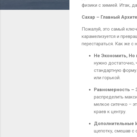
физики с химией. Итак, д
Сахар – Главный Архит
Пожалуй, это самый ключ
карамелизуется и превращ
перестараться. Как же с
Не Экономить, Но 
нужно достаточно, 
стандартную форму.
или горькой.
Равномерность – З
распределить макси
мелкое ситечко – э
краев к центру.
Дополнительные И
щепотку, смешав с 