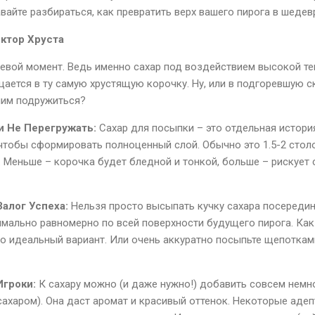
авайте разбираться, как превратить верх вашего пирога в шедевр
ектор Хруста
евой момент. Ведь именно сахар под воздействием высокой т
ается в ту самую хрустящую корочку. Ну, или в подгоревшую с
 ним подружиться?
и Не Перегружать:
Сахар для посыпки – это отдельная история 
чтобы сформировать полноценный слой. Обычно это 1.5-2 столо
 Меньше – корочка будет бледной и тонкой, больше – рискует
алог Успеха:
Нельзя просто высыпать кучку сахара посередин
мально равномерно по всей поверхности будущего пирога. Как
то идеальный вариант. Или очень аккуратно посыпьте щепотками
гроки:
К сахару можно (и даже нужно!) добавить совсем немн
сахаром). Она даст аромат и красивый оттенок. Некоторые аде