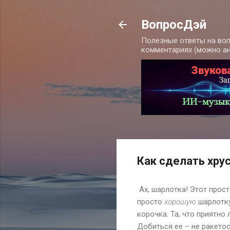
ВопросДэй
Полезные ответы на воп
комментариях (можно а
Как сделать хру
Ах, шарлотка! Этот прост
просто
хорошую
шарлотк
корочка. Та, что приятно
Добиться ее – не ракетос