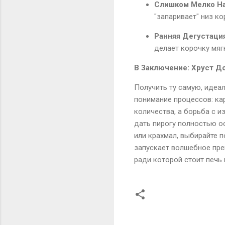
Слишком Мелко На
"запаривает" низ ко
Ранняя Дегустация
делает корочку мяг
В Заключение: Хруст Д
Получить ту самую, идеал
понимание процессов: ка
количества, а борьба с и
дать пирогу полностью о
или крахмал, выбирайте 
запускает волшебное пре
ради которой стоит печь 
К