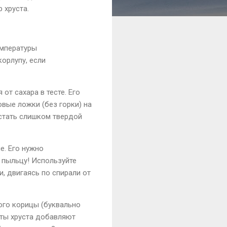
 хруста.
емпературы
корлупу, если
от сахара в тесте. Его
вые ложки (без горки) на
 стать слишком твердой
е. Его нужно
 пыльцу! Используйте
, двигаясь по спирали от
ого корицы (буквально
пты хруста добавляют