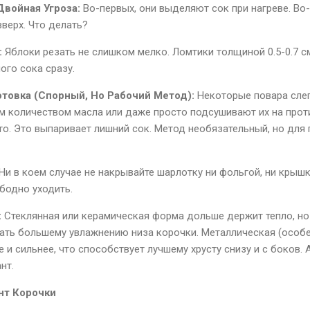
войная Угроза:
Во-первых, они выделяют сок при нагреве. Во
вверх. Что делать?
:
Яблоки резать не слишком мелко. Ломтики толщиной 0.5-0.7 с
ого сока сразу.
товка (Спорный, Но Рабочий Метод):
Некоторые повара слег
 количеством масла или даже просто подсушивают их на проти
о. Это выпаривает лишний сок. Метод необязательный, но для 
Ни в коем случае не накрывайте шарлотку ни фольгой, ни крышк
бодно уходить.
:
Стеклянная или керамическая форма дольше держит тепло, но 
ать большему увлажнению низа корочки. Металлическая (особ
 и сильнее, что способствует лучшему хрусту снизу и с боков.
нт.
нт Корочки