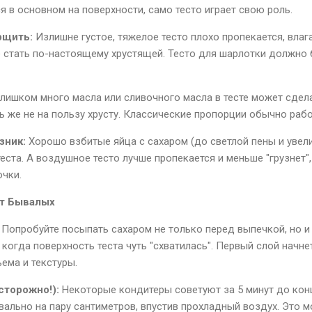
 в основном на поверхности, само тесто играет свою роль.
рщить:
Излишне густое, тяжелое тесто плохо пропекается, влага
 стать по-настоящему хрустящей. Тесто для шарлотки должно 
лишком много масла или сливочного масла в тесте может сдел
ть же не на пользу хрусту. Классические пропорции обычно раб
зник:
Хорошо взбитые яйца с сахаром (до светлой пены и увел
еста. А воздушное тесто лучше пропекается и меньше "грузнет"
чки.
от Бывалых
Попробуйте посыпать сахаром не только перед выпечкой, но и 
 когда поверхность теста чуть "схватилась". Первый слой начн
ема и текстуры.
сторожно!):
Некоторые кондитеры советуют за 5 минут до кон
вально на пару сантиметров, впустив прохладный воздух. Это 