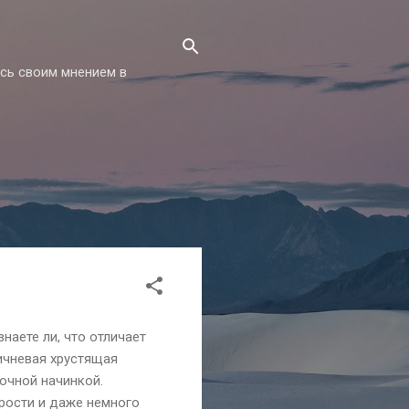
есь своим мнением в
наете ли, что отличает
ричневая хрустящая
сочной начинкой.
трости и даже немного