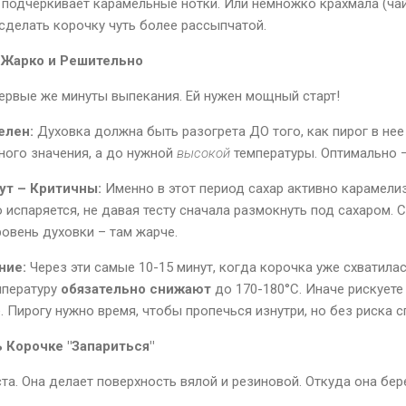
 подчеркивает карамельные нотки. Или немножко крахмала (ча
 сделать корочку чуть более рассыпчатой.
 Жарко и Решительно
ервые же минуты выпекания. Ей нужен мощный старт!
елен:
Духовка должна быть разогрета ДО того, как пирог в нее 
ного значения, а до нужной
высокой
температуры. Оптимально 
ут – Критичны:
Именно в этот период сахар активно карамелизу
 испаряется, не давая тесту сначала размокнуть под сахаром. С
ровень духовки – там жарче.
ние:
Через эти самые 10-15 минут, когда корочка уже схватилас
мпературу
обязательно снижают
до 170-180°C. Иначе рискуете
 Пирогу нужно время, чтобы пропечься изнутри, но без риска с
ь Корочке "Запариться"
ста. Она делает поверхность вялой и резиновой. Откуда она бер