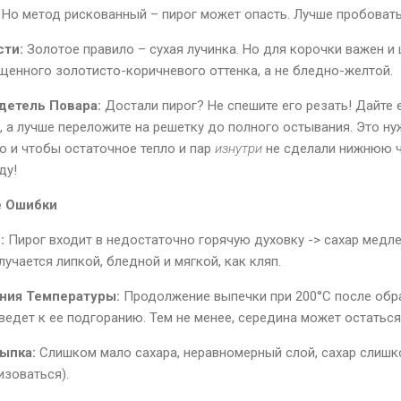
 Но метод рискованный – пирог может опасть. Лучше пробоват
сти:
Золотое правило – сухая лучинка. Но для корочки важен и
енного золотисто-коричневого оттенка, а не бледно-желтой.
детель Повара:
Достали пирог? Не спешите его резать! Дайте 
, а лучше переложите на решетку до полного остывания. Это ну
но и чтобы остаточное тепло и пар
изнутри
не сделали нижнюю ч
ду!
е Ошибки
:
Пирог входит в недостаточно горячую духовку -> сахар медле
лучается липкой, бледной и мягкой, как кляп.
ния Температуры:
Продолжение выпечки при 200°C после обр
ведет к ее подгоранию. Тем не менее, середина может остаться
ыпка:
Слишком мало сахара, неравномерный слой, сахар слишко
зоваться).