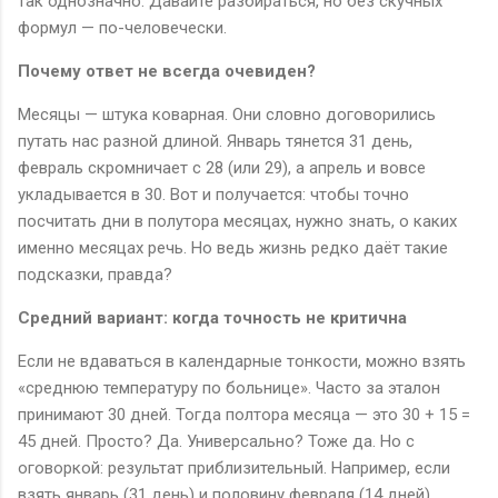
так однозначно. Давайте разбираться, но без скучных
формул — по-человечески.
Почему ответ не всегда очевиден?
Месяцы — штука коварная. Они словно договорились
путать нас разной длиной. Январь тянется 31 день,
февраль скромничает с 28 (или 29), а апрель и вовсе
укладывается в 30. Вот и получается: чтобы точно
посчитать дни в полутора месяцах, нужно знать, о каких
именно месяцах речь. Но ведь жизнь редко даёт такие
подсказки, правда?
Средний вариант: когда точность не критична
Если не вдаваться в календарные тонкости, можно взять
«среднюю температуру по больнице». Часто за эталон
принимают 30 дней. Тогда полтора месяца — это 30 + 15 =
45 дней. Просто? Да. Универсально? Тоже да. Но с
оговоркой: результат приблизительный. Например, если
взять январь (31 день) и половину февраля (14 дней),