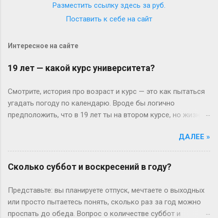
Разместить ссылку здесь за
руб.
Поставить к себе на сайт
Интересное на сайте
19 лет — какой курс университета?
Смотрите, история про возраст и курс — это как пытаться
угадать погоду по календарю. Вроде бы логично
предположить, что в 19 лет ты на втором курсе, но жизнь-
то любит подкидывать сюрпризы. Давайте разберёмся
ДАЛЕЕ »
без занудства, по-человечески. Когда всё идёт «по плану»
(или нет) В идеальном мире: закончил школу в 17, поступил
— и вот тебе 19, второй курс. Но реальность часто
Сколько суббот и воскресений в году?
напоминает автобус, который то опаздывает, то едет не
туда. Вот Сергей из Новосибирска: отучился год, ушёл в
Представьте: вы планируете отпуск, мечтаете о выходных
армию, вернулся — и теперь он первокурсник в 19, а
или просто пытаетесь понять, сколько раз за год можно
одноклассники уже на третьем. Или Мария из Испании:
проспать до обеда. Вопрос о количестве суббот и