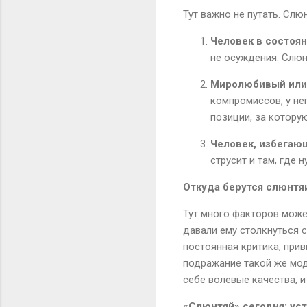
Тут важно не путать. Слюн
Человек в состоян
не осуждения. Слюн
Миролюбивый или
компромиссов, у не
позиции, за котору
Человек, избегаю
струсит и там, где 
Откуда берутся слюнтяи
Тут много факторов может
давали ему столкнуться с
постоянная критика, при
подражание такой же моде
себе волевые качества, и
«Слюнтяй» сегодня: уст