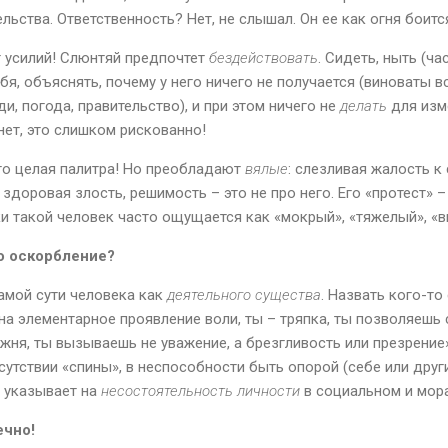
льства. Ответственность? Нет, не слышал. Он ее как огня боитс
 усилий! Слюнтяй предпочтет
бездействовать
. Сидеть, ныть (ча
бя, объяснять, почему у него ничего не получается (виноваты в
и, погода, правительство), и при этом ничего не
делать
для изм
нет, это слишком рискованно!
сто целая палитра! Но преобладают
вялые
: слезливая жалость к 
, здоровая злость, решимость – это не про него. Его «протест» 
ки такой человек часто ощущается как «мокрый», «тяжелый», 
о оскорбление?
самой сути человека как
деятельного существа
. Назвать кого-то
на элементарное проявление воли, ты – тряпка, ты позволяешь 
ржня, ты вызываешь не уважение, а брезгливость или презрение
сутствии «спины», в неспособности быть опорой (себе или друг
о указывает на
несостоятельность личности
в социальном и мор
ечно!