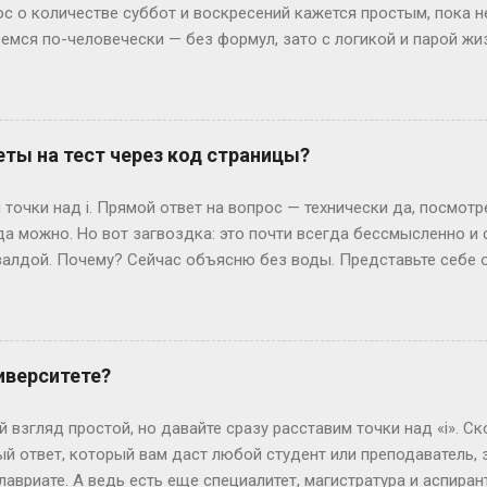
им, Иван с первого к...
ос о количестве суббот и воскресений кажется простым, пока 
ремся по-человечески — без формул, зато с логикой и парой ж
дных на каждый Год — это 365 дней. Делим на недели: 365 ÷ 7 =
и воскресений выходит по 52 штуки. Но тут же мозг вопрошает: 
: он прицепляется к следующему году, сдвигая старт. Например
й год начнется со вторника. Вот и вся магия. А если год висо
ты на тест через код страницы?
лучаем 52 недели и 2 дня «сверху». Теперь вопрос: могут ли эти
ко. Допустим, год начался в субботу. Тогда лишние дни — субб
точки над i. Прямой ответ на вопрос — технически да, посмот
так везёт нечасто...
да можно. Но вот загвоздка: это почти всегда бессмысленно и
алдой. Почему? Сейчас объясню без воды. Представьте себе 
жимаете «Завершить», и система выдает вам результат. Где-то 
ивут данные — ваши ответы и, гипотетически, правильные вари
еменные сайты редко хранят что-то ценное прямо в HTML, кото
рячутся ответы? Вот и нет их там! Во всяком случае, в том виде
иверситете?
ких сайтов, ответы можно было случайно напасть в HTML-коде. 
я динамически, после нажатия кнопки. Представьте, что стран
 взгляд простой, но давайте сразу расставим точки над «i». Ск
артину (ваши вопросы и ...
й ответ, который вам даст любой студент или преподаватель, зв
лавриате. А ведь есть еще специалитет, магистратура и аспирант