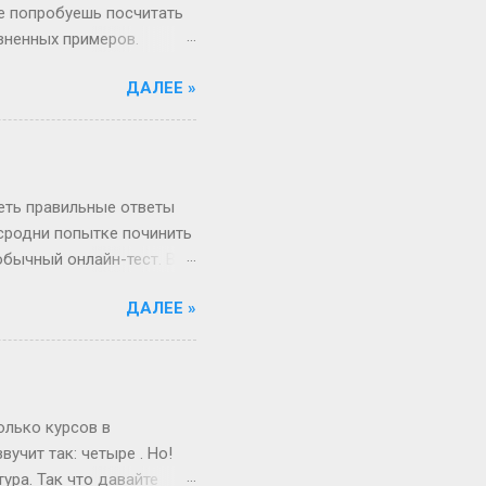
не попробуешь посчитать
изненных примеров.
 52 недели и 1 день в
ДАЛЕЕ »
«А куда делся тот самый
, если 1 января —
косный? Тут уже веселее
 два дня оказаться
ота и воскресенье. Бинго!
реть правильные ответы
 сродни попытке починить
обычный онлайн-тест. Вы
в недрах кода этой
ДАЛЕЕ »
анты. Однако, и это
рый вы видите, открыв
, в каком хотелось бы.
Сегодня всё иначе.
ица — это просто пустая
олько курсов в
учит так: четыре . Но!
ура. Так что давайте