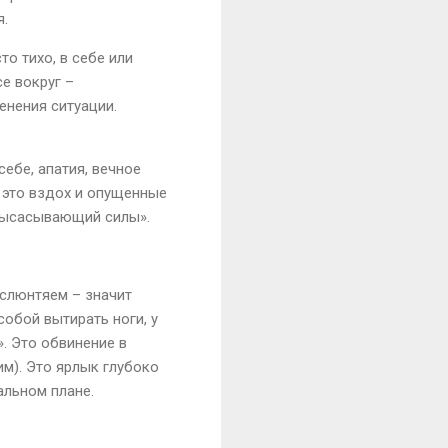
я.
сто тихо, в себе или
се вокруг –
енения ситуации.
себе, апатия, вечное
– это вздох и опущенные
«высасывающий силы».
 слюнтяем – значит
собой вытирать ноги, у
». Это обвинение в
им). Это ярлык глубоко
альном плане.