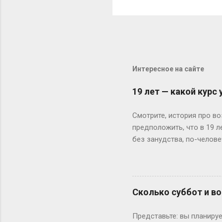
Интересное на сайте
19 лет — какой курс
Смотрите, история про во
предположить, что в 19 
без занудства, по-челове
поступил — и вот тебе 19
не туда. Вот Сергей из Но
одноклассники уже на трет
штурмует лекции по филос
Сколько суббот и во
школе — представьте, как
к этому возрасту заканч
Представьте: вы планируе