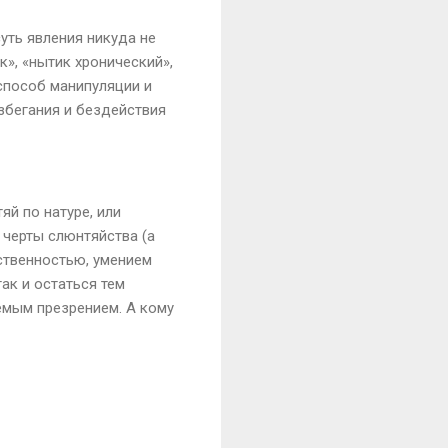
суть явления никуда не
к», «нытик хронический»,
 способ манипуляции и
збегания и бездействия
яй по натуре, или
 черты слюнтяйства (а
тственностью, умением
ак и остаться тем
аемым презрением. А кому