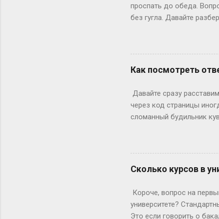
вносит коррективы. Допуст
проспать до обеда. Вопр
без гугла. Давайте разбе
Сначала базовка: 52 выхо
остатке. То есть суббот 
лишний день?» Всё просто
понедельник, то следующи
Как посмотреть отве
366 дней делим на 7 — по
выходными? Могут, но ред
Давайте сразу расставим 
Выходных будет по 53. Но 
через код страницы иног
сломанный будильник кув
отвечаете на вопросы, на
страницы действительно ж
ключевое «однако», совр
инспектор. Где же тогда п
Сколько курсов в ун
Раньше, в эпоху статичес
Данные теперь загружаютс
Короче, вопрос на первый
рамка для картины. Саму к
университете? Стандартны
Это если говорить о бака