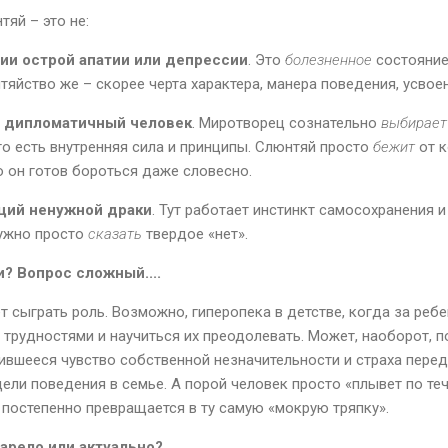
тяй – это не:
ии острой апатии или депрессии
. Это
болезненное
состояние
тяйство же – скорее черта характера, манера поведения, усвое
 дипломатичный человек
. Миротворец сознательно
выбирает
го есть внутренняя сила и принципы. Слюнтяй просто
бежит
от к
ю он готов бороться даже словесно.
щий ненужной драки
. Тут работает инстинкт самосохранения 
нужно просто
сказать
твердое «нет».
? Вопрос сложный....
 сыграть роль. Возможно, гиперопека в детстве, когда за ребе
 трудностями и научиться их преодолевать. Может, наоборот, п
вившееся чувство собственной незначительности и страха пере
ли поведения в семье. А порой человек просто «плывет по теч
 постепенно превращается в ту самую «мокрую тряпку».
арело или актуально?