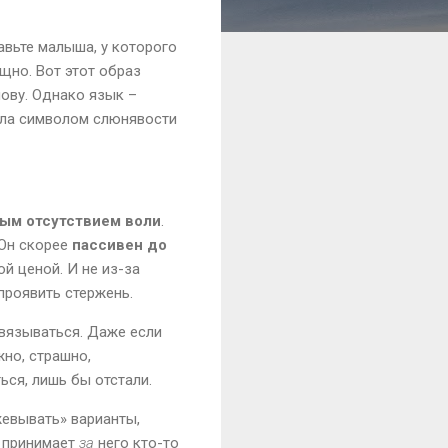
авьте малыша, у которого
щно. Вот этот образ
нову. Однако язык –
тала символом слюнявости
ым отсутствием воли
.
 Он скорее
пассивен до
ой ценой. И не из-за
проявить стержень.
связываться. Даже если
жно, страшно,
ься, лишь бы отстали.
жевывать» варианты,
о принимает
за
него кто-то