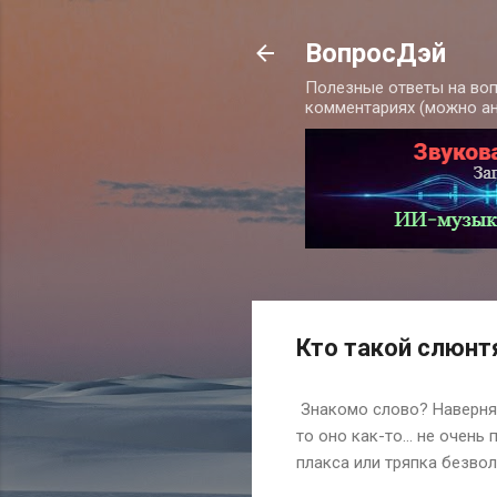
ВопросДэй
Полезные ответы на воп
комментариях (можно а
Кто такой слюнт
Знакомо слово? Наверняк
то оно как-то... не очень
плакса или тряпка безвол