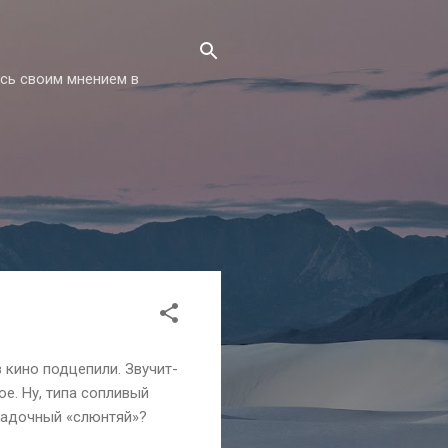
есь своим мнением в
 кино подцепили. Звучит-
ое. Ну, типа сопливый
агадочный «слюнтяй»?