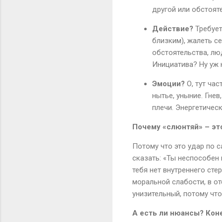
другой или обстояте
Действие?
Требует
близким), жалеть се
обстоятельства, люд
Инициатива? Ну уж 
Эмоции?
О, тут ча
нытье, уныние. Гнев
плечи. Энергетичес
Почему «слюнтяй» – эт
Потому что это удар по 
сказать: «Ты неспособен 
тебя нет внутреннего сте
моральной слабости, в от
унизительный, потому чт
А есть ли нюансы? Кон