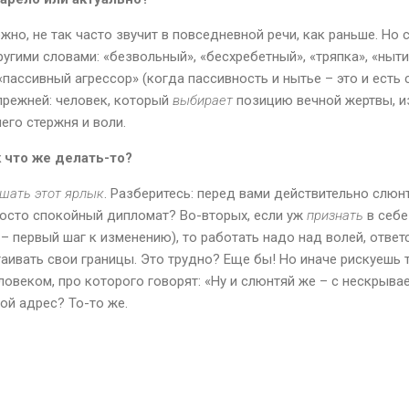
жно, не так часто звучит в повседневной речи, как раньше. Но 
угими словами: «безвольный», «бесхребетный», «тряпка», «ныти
«пассивный агрессор» (когда пассивность и нытье – это и есть
 прежней: человек, который
выбирает
позицию вечной жертвы, и
него стержня и воли.
 что же делать-то?
шать этот ярлык
. Разберитесь: перед вами действительно слюнт
просто спокойный дипломат? Во-вторых, если уж
признать
в себе
– первый шаг к изменению), то работать надо над волей, отве
аивать свои границы. Это трудно? Еще бы! Но иначе рискуешь т
Человеком, про которого говорят: «Ну и слюнтяй же – с нескрыв
ой адрес? То-то же.