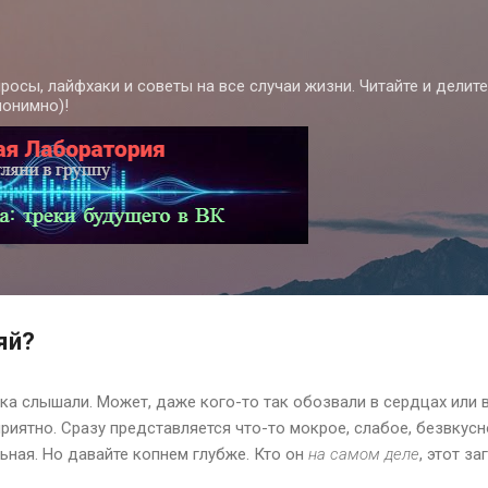
К основному контенту
росы, лайфхаки и советы на все случаи жизни. Читайте и делит
нонимно)!
яй?
а слышали. Может, даже кого-то так обозвали в сердцах или в
 приятно. Сразу представляется что-то мокрое, слабое, безвкусн
ьная. Но давайте копнем глубже. Кто он
на самом деле
, этот з