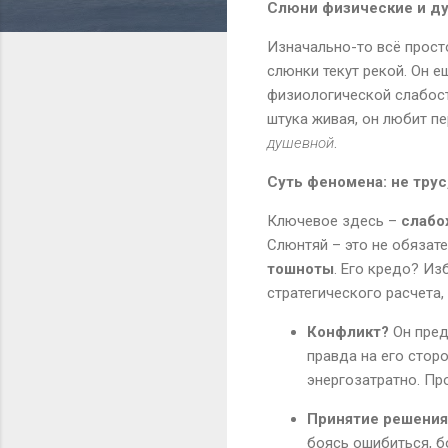
Слюни физические и ду
Изначально-то всё просто
слюнки текут рекой. Он е
физиологической слабости
штука живая, он любит п
душевной
.
Суть феномена: не тру
Ключевое здесь –
слабо
Слюнтяй – это не обязате
тошноты
. Его кредо? Из
стратегического расчета,
Конфликт?
Он пред
правда на его стор
энергозатратно. Про
Принятие решения
боясь ошибиться, б