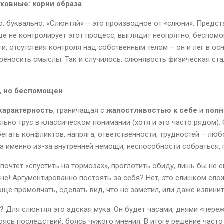
ховные: корни образа
, буквально. «Слюнтяй» – это производное от «слюни». Предст
ще не контролирует этот процесс, выглядит неопрятно, беспомо
, отсутствия контроля над собственным телом – он и лег в ос
ереносить смыслы. Так и случилось: слюнявость физическая с
с, но беспомощен
характерность
, граничащая с
жалостливостью к себе
и
полн
льно трус в классическом понимании (хотя и это часто рядом).
бегать конфликтов, напряга, ответственности, трудностей – люб
 а именно из-за внутренней немощи, неспособности собраться, 
почтет «спустить на тормозах», проглотить обиду, лишь бы не 
оне! Аргументированно постоять за себя? Нет, это слишком сло
ще промолчать, сделать вид, что не заметил, или даже извинит
?
Для слюнтяя это адская мука. Он будет часами, днями «пере
оясь последствий, боясь чужого мнения. В итоге решение част