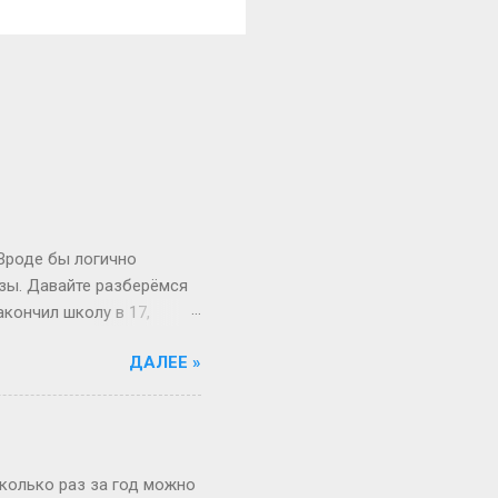
 Вроде бы логично
изы. Давайте разберёмся
акончил школу в 17,
й то опаздывает, то едет
ДАЛЕЕ »
 первокурсник в 19, а
 на Бали, а теперь
вообще 13 классов в
о в Японии некоторые уже
зигзаги Бывает, жизнь
сколько раз за год можно