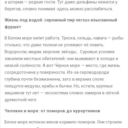
а шторма — редкие гости. Тут даже дельфины нежатся у
берегов, словно понимая: здесь можно расслабиться.
Жизнь под водой: скромный пир versus изысканный
фуршет
В Белом море кипит работа. Треска, сельдь, навага — рыбы
столько, что даже тюлени не успевают её ловить.
Водоросли, мидии, морские звёзды… Суровые условия
закалили местных обитателей: они выживают в холоде и
низкой солёности. А вот Чёрное море — место, где жизнь
сосредоточена у поверхности. Из-за сероводорода
глубина почти безжизненна, зато в верхних слоях
плещутся медузы, крабы и бычки. Но, кстати, крупных
хищников тут нет — экосистема словно замерла в лёгкой
дремотной неге.
Человек и море: от поморов до курортников
Белое море испокон веков кормило поморов. Они строили