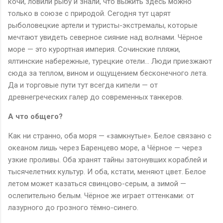
кочи, ловили рыбу и знали, что выжить здесь можно
только в союзе с природой. Сегодня тут царят
рыболовецкие артели и туристы-экстремалы, которые
мечтают увидеть северное сияние над волнами. Чёрное
море — это курортная империя. Сочинские пляжи,
ялтинские набережные, турецкие отели… Люди приезжают
сюда за теплом, вином и ощущением бесконечного лета.
Да и торговые пути тут всегда кипели — от
древнегреческих галер до современных танкеров.
А что общего?
Как ни странно, оба моря — «замкнутые». Белое связано с
океаном лишь через Баренцево море, а Чёрное — через
узкие проливы. Оба хранят тайны затонувших кораблей и
тысячелетних культур. И оба, кстати, меняют цвет. Белое
летом может казаться свинцово-серым, а зимой —
ослепительно белым. Чёрное же играет оттенками: от
лазурного до грозного тёмно-синего.