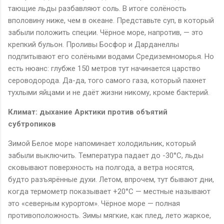
тающие льды разбавляют соль. В итоге солёность
вполовину ниже, чем в океане. Представьте суп, в который
забыли положить специи. Чёрное море, напротив, — это
крепкий бульон. Проливы Босфор и Дарданеллы
подпитывают его солёными водами Средиземноморья. Но
есть нюанс: глубже 150 метров тут начинается царство
сероводорода. Да-да, того самого газа, который пахнет
тухлыми яйцами и не даёт жизни никому, кроме бактерий.
Климат: дыхание Арктики против объятий
субтропиков
Зимой Белое море напоминает холодильник, который
забыли выключить. Температура падает до -30°C, льды
сковывают поверхность на полгода, а ветра носятся,
будто разъярённые духи. Летом, впрочем, тут бывают дни,
когда термометр показывает +20°C — местные называют
это «северным курортом». Чёрное море — полная
противоположность. Зимы мягкие, как плед, лето жаркое,