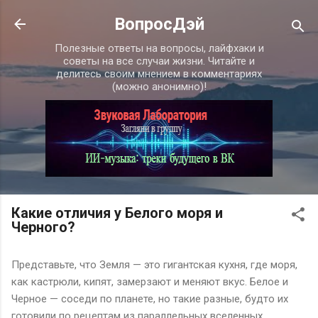
К основному контенту
ВопросДэй
Полезные ответы на вопросы, лайфхаки и
советы на все случаи жизни. Читайте и
делитесь своим мнением в комментариях
(можно анонимно)!
Какие отличия у Белого моря и
Черного?
Представьте, что Земля — это гигантская кухня, где моря,
как кастрюли, кипят, замерзают и меняют вкус. Белое и
Черное — соседи по планете, но такие разные, будто их
готовили по рецептам из параллельных вселенных.