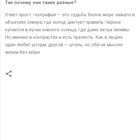
Так почему они такие разные?
Ответ прост: география — это судьба. Белое море зажато в
объятиях севера, где холод диктует правила. Чёрное
купается в лучах южного солнца, где даже ветра ленивы.
Но именно в контрастах и есть прелесть. Как в людях:
один любит шторм, другой — штиль, но оба не мыслят
жизни без моря.
К
о
м
м
е
н