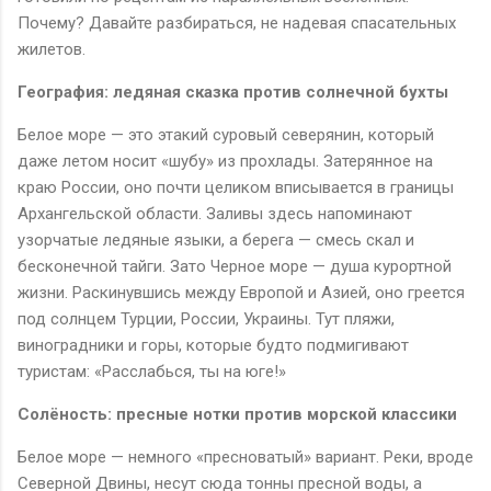
Почему? Давайте разбираться, не надевая спасательных
жилетов.
География: ледяная сказка против солнечной бухты
Белое море — это этакий суровый северянин, который
даже летом носит «шубу» из прохлады. Затерянное на
краю России, оно почти целиком вписывается в границы
Архангельской области. Заливы здесь напоминают
узорчатые ледяные языки, а берега — смесь скал и
бесконечной тайги. Зато Черное море — душа курортной
жизни. Раскинувшись между Европой и Азией, оно греется
под солнцем Турции, России, Украины. Тут пляжи,
виноградники и горы, которые будто подмигивают
туристам: «Расслабься, ты на юге!»
Солёность: пресные нотки против морской классики
Белое море — немного «пресноватый» вариант. Реки, вроде
Северной Двины, несут сюда тонны пресной воды, а