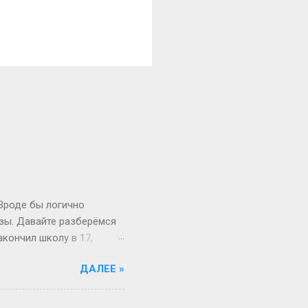
 Вроде бы логично
изы. Давайте разберёмся
акончил школу в 17,
й то опаздывает, то едет
ДАЛЕЕ »
 первокурсник в 19, а
 на Бали, а теперь
вообще 13 классов в