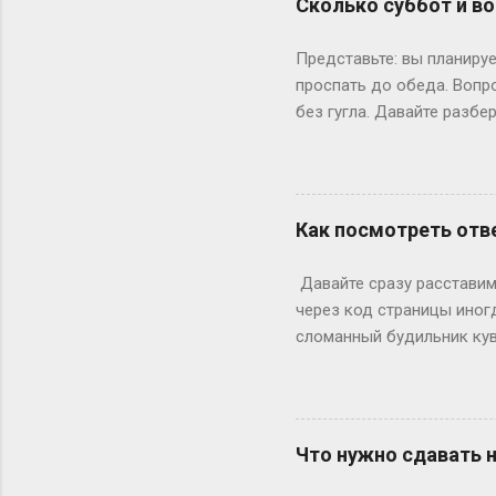
Сколько суббот и во
школе — представьте, как
к этому возрасту заканч
Представьте: вы планируе
вносит коррективы. Допуст
проспать до обеда. Вопр
без гугла. Давайте разбе
Сначала базовка: 52 выхо
остатке. То есть суббот 
лишний день?» Всё просто
понедельник, то следующи
Как посмотреть отве
366 дней делим на 7 — по
выходными? Могут, но ред
Давайте сразу расставим 
Выходных будет по 53. Но 
через код страницы иног
сломанный будильник кув
отвечаете на вопросы, на
страницы действительно ж
ключевое «однако», совр
инспектор. Где же тогда п
Что нужно сдавать 
Раньше, в эпоху статичес