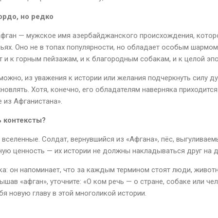
ордо, но редко
 Афган — мужское имя азербайджанского происхождения, которо
ьях. Оно не в топах популярности, но обладает особым шармом
 и к горным пейзажам, и к благородным собакам, и к целой эпо
ожно, из уважения к истории или желания подчеркнуть силу дух
овлять. Хотя, конечно, его обладателям наверняка приходится
не из Афганистана».
ь контексты?
вселенные. Солдат, вернувшийся из «Афгана», пёс, выгуливаемы
ую ценность — их истории не должны накладываться друг на д
ка: он напоминает, что за каждым термином стоят люди, живот
ышав «афган», уточните: «О ком речь — о стране, собаке или че
бя новую главу в этой многоликой истории.