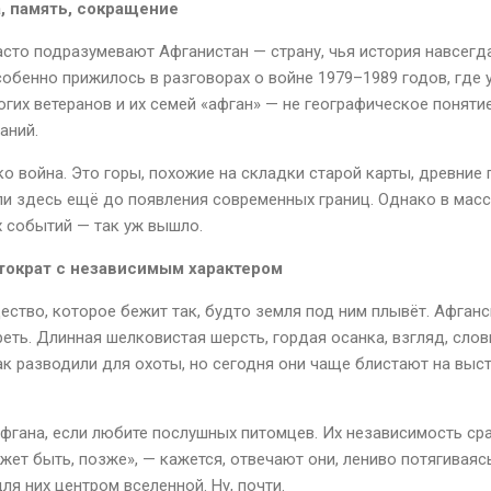
а, память, сокращение
часто подразумевают Афганистан — страну, чья история навсегд
обенно прижилось в разговорах о войне 1979–1989 годов, где 
их ветеранов и их семей «афган» — не географическое понятие,
аний.
о война. Это горы, похожие на складки старой карты, древние 
ли здесь ещё до появления современных границ. Однако в мас
х событий — так уж вышло.
стократ с независимым характером
ество, которое бежит так, будто земля под ним плывёт. Афганс
еть. Длинная шелковистая шерсть, гордая осанка, взгляд, слов
ак разводили для охоты, но сегодня они чаще блистают на выст
афгана, если любите послушных питомцев. Их независимость сра
т быть, позже», — кажется, отвечают они, лениво потягиваясь
ля них центром вселенной. Ну, почти.