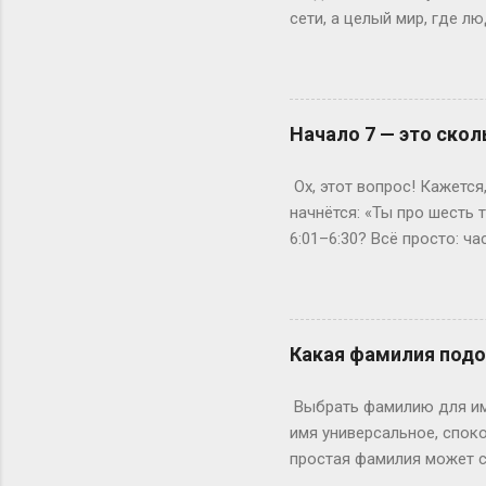
сети, а целый мир, где 
погрузиться в роль так, 
ролевая кухня Слово «по
ролевиков. Если раньше 
они перекочевали в онлай
Начало 7 — это скол
взаимодействовать, прож
когда даже развлечения т
Ох, этот вопрос! Кажется
постороннего), нужно умет
начнётся: «Ты про шесть
6:01–6:30? Всё просто: ч
стартует в 7:00, то его «
седьмого», а вы уже с 6:
Кто-то считает началом пе
прошли, а первые кадры (
Какая фамилия подо
«в начале седьмого», а од
опоздал!» Пример из жизн
Выбрать фамилию для име
6:15 — чтобы успеть на ...
имя универсальное, споко
простая фамилия может сд
фамилия подойдет лучше 