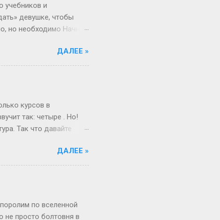
ица — это просто пустая
о учебников и
дать» девушке, чтобы
но, но необходимо Начнём
 ты не с Луны свалилась,
ДАЛЕЕ »
ача, что здоровье
от мир. Но это всё
 а где мифы? «Ты должна
меняется. Да, для
и при росте 175 см ты
олько курсов в
учит так: четыре . Но!
ура. Так что давайте
ам живо и по-
ДАЛЕЕ »
поступил после школы.
веселый и страшный,
от так работает
миг, поверьте! А если
ше времени. Например,
 поролим по вселенной
то не просто болтовня в