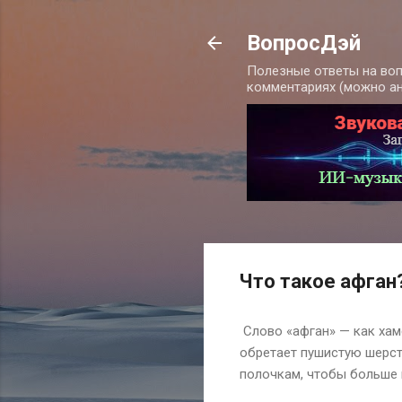
ВопросДэй
Полезные ответы на воп
комментариях (можно а
Что такое афган
Слово «афган» — как хаме
обретает пушистую шерсть
полочкам, чтобы больше 