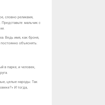
е, словно реликвия,
. Представьте: мальчик с
хе.
а. Ведь имя, как броня,
 постоянно объяснять:
й в парке, и человек,
руга.
ные, целые народы. Так
ловеке?» И тогда,