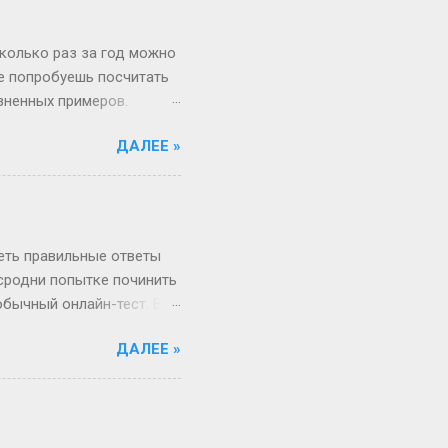
о в Японии некоторые уже
зигзаги Бывает, жизнь
сколько раз за год можно
не попробуешь посчитать
изненных примеров.
 52 недели и 1 день в
ДАЛЕЕ »
«А куда делся тот самый
, если 1 января —
косный? Тут уже веселее
 два дня оказаться
ота и воскресенье. Бинго!
реть правильные ответы
 сродни попытке починить
обычный онлайн-тест. Вы
в недрах кода этой
ДАЛЕЕ »
анты. Однако, и это
рый вы видите, открыв
, в каком хотелось бы.
Сегодня всё иначе.