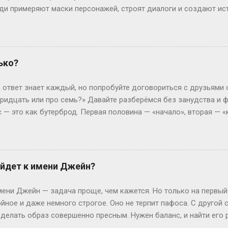
люди примеряют маски персонажей, строят диалоги и создают ис
чтобы границы между реальностью и игрой на миг растворились.
ролить» — производное от «ролевить», которое, в свою очередь
ролевые игры ассоциировались с настолками или живыми действ
н-пространство. «По-» здесь — как приставка действия: не прос
ько?
ивать сюжет в реальном времени. Интересно, что пороление ст
ребуют навыков. Казалось бы, парадокс: чтобы «ничего не дел
, ответ знает каждый, но попробуйте договориться с друзьями о
ь имп...
 тридцать или про семь?» Давайте разберёмся без занудства и 
ас — это как бутерброд. Первая половина — «начало», вторая — 
подход» логично считать с 6:01. Это как ждать гостей: они сказа
01 поглядываете в окно — вдруг заскочат на чай пораньше? Но 
рвые 15 минут, кто-то — до 6:30. Представьте, что час — это фи
6:01) — это и есть старт действия. Путаница: откуда ноги расту
йдет к имени Джейн?
ин пришёл в 6:15, второй в 6:45, третий в 7:10. И все тычут паль
и: Вася зовёт Петю на рыбалку: «Встречаемся в начале седьмог
ни Джейн — задача проще, чем кажется. Но только на первый
йное и даже немного строгое. Оно не терпит пафоса. С другой
елать образ совершенно пресным. Нужен баланс, и найти его р
всего? Давай разбираться по-простому, без лишней теории. Кл