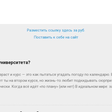
Разместить ссылку здесь за
руб.
Поставить к себе на сайт
 университета?
зраст и курс — это как пытаться угадать погоду по календарю.
лет ты на втором курсе, но жизнь-то любит подкидывать сюрпр
чески. Когда всё идёт «по плану» (или нет) В идеальном мире: з
, второй курс. Но реальность часто напоминает автобус, которы
восибирска: отучился год, ушёл в армию, вернулся — и теперь он
ьем. Или Мария из Испании: взяла gap year, работала в хостеле
офии, пока её ровесники пишут курсовые. Кстати, в Германии 