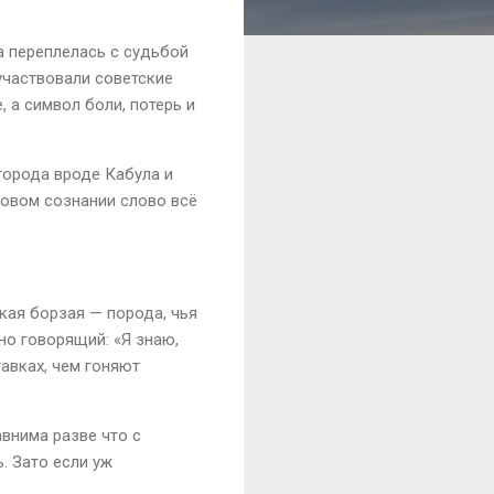
а переплелась с судьбой
участвовали советские
 а символ боли, потерь и
города вроде Кабула и
совом сознании слово всё
кая борзая — порода, чья
но говорящий: «Я знаю,
авках, чем гоняют
внима разве что с
. Зато если уж