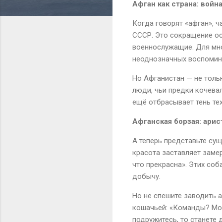
Афган как страна: войн
Когда говорят «афган», 
СССР. Это сокращение ос
военнослужащие. Для мног
неоднозначных воспомин
Но Афганистан — не тольк
люди, чьи предки кочева
ещё отбрасывает тень те
Афганская борзая: ари
А теперь представьте сущ
красота заставляет замер
что прекрасна». Этих соб
добычу.
Но не спешите заводить 
кошачьей: «Команды? Може
подружитесь, то станете д