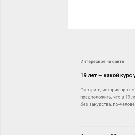
Интересное на сайте
19 лет — какой курс
Смотрите, история про во
предположить, что в 19 
без занудства, по-челове
поступил — и вот тебе 19
не туда. Вот Сергей из Но
одноклассники уже на трет
штурмует лекции по филос