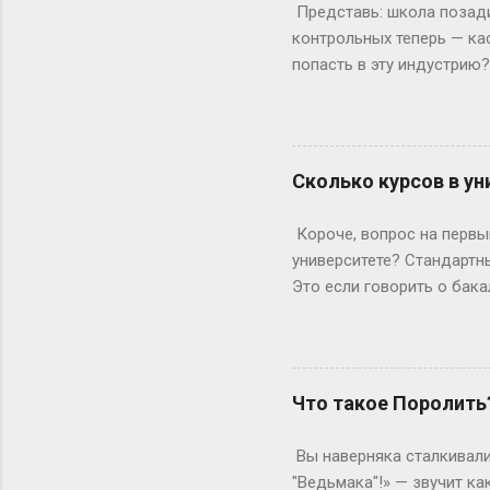
Данные теперь загружаютс
Представь: школа позади,
рамка для картины. Саму к
контрольных теперь — ка
попасть в эту индустрию
с очевидного: документы.
а закончила 9 классов. А
позволяет бегать по съёмк
формальности. Настоящие
Сколько курсов в ун
быть высокой, худой и ид
подиума часто ждут от 17
Короче, вопрос на первый
весишь 55 кг — окей, но ес
университете? Стандартны
Это если говорить о бака
копнем глубже. Не бойтес
человечески. Классика ж
Сколько он будет грызть 
второй – уже с опытом, т
Что такое Поролить
стандартная программа вы
дольше? Специалитет Тем
Вы наверняка сталкивали
будущие врачи, инженеры 
"Ведьмака"!» — звучит ка