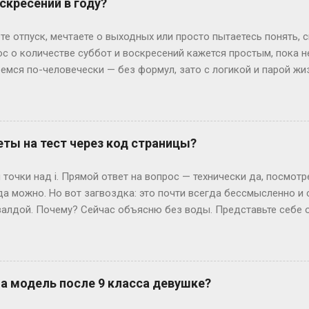
скресений в году?
 обидно: тебе 19, а ты только получил школьный аттестат. Зат
ивают техникум и вовсю работают. Академы, переводы и прочие 
те отпуск, мечтаете о выходных или просто пытаетесь понять, 
им, Иван с первого к...
ос о количестве суббот и воскресений кажется простым, пока 
ремся по-человечески — без формул, зато с логикой и парой ж
дных на каждый Год — это 365 дней. Делим на недели: 365 ÷ 7 =
и воскресений выходит по 52 штуки. Но тут же мозг вопрошает: 
: он прицепляется к следующему году, сдвигая старт. Например
й год начнется со вторника. Вот и вся магия. А если год висо
ты на тест через код страницы?
лучаем 52 недели и 2 дня «сверху». Теперь вопрос: могут ли эти
ко. Допустим, год начался в субботу. Тогда лишние дни — субб
точки над i. Прямой ответ на вопрос — технически да, посмот
так везёт нечасто...
да можно. Но вот загвоздка: это почти всегда бессмысленно и
алдой. Почему? Сейчас объясню без воды. Представьте себе 
жимаете «Завершить», и система выдает вам результат. Где-то 
ивут данные — ваши ответы и, гипотетически, правильные вари
еменные сайты редко хранят что-то ценное прямо в HTML, кото
рячутся ответы? Вот и нет их там! Во всяком случае, в том виде
на модель после 9 класса девушке?
ких сайтов, ответы можно было случайно напасть в HTML-коде. 