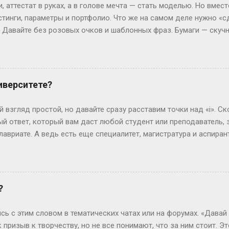
я динамически, после нажатия кнопки. Представьте, что стран
 аттестат в руках, а в голове мечта — стать моделью. Но вмест
артину (ваши вопросы и ...
стинги, параметры и портфолио. Что же на самом деле нужно «с
? Давайте без розовых очков и шаблонных фраз. Бумаги — скуч
 Без них — как на подиум без каблуков. Нужно подтвердить, что
ттестат, паспорт (или свидетельство о рождении), справка от вр
ам. И да, если тебе нет 18, подпись родителей — как билет в эт
 испытания — впереди. Рост, вес и другие цифры: где правда,
иверситете?
еальной» — эту фразу слышат все. Но давай честно: индустрия 
0 см, а коммерческие бренды могут взять и на 165 см. Вес? Есл
 взгляд простой, но давайте сразу расставим точки над «i». Ск
ли 60 кг и при этом выг...
й ответ, который вам даст любой студент или преподаватель, зв
лавриате. А ведь есть еще специалитет, магистратура и аспирант
ь, сейчас не будет занудной лекции – разложим всё по полочк
анра: бакалавриат Представьте себе обычного парня, который 
гранит науки? Четыре года. Это четыре курса: первый – самый 
ретий – экватор, и четвертый – финишная прямая с дипломом. В
?
сшего образования в России. Четыре года пролетают как один 
 не менее, есть нюанс. Некоторые специальности требуют боль
сь с этим словом в тематических чатах или на форумах. «Давай
или сотрудники спецслужб. Для них существуе...
к призыв к творчеству, но не все понимают, что за ним стоит. Э