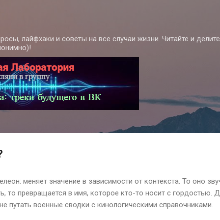
К основному контенту
росы, лайфхаки и советы на все случаи жизни. Читайте и делит
нонимно)!
?
леон: меняет значение в зависимости от контекста. То оно зву
, то превращается в имя, которое кто-то носит с гордостью. 
не путать военные сводки с кинологическими справочниками.