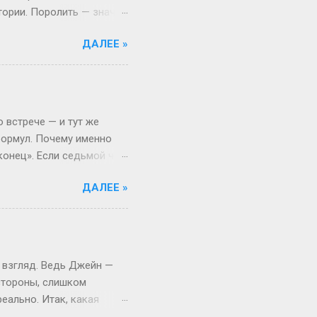
тории. Поролить — значит
 Откуда взялся термин:
ДАЛЕЕ »
, выросло из субкультуры
иями в лесу, то теперь
то играть, а активно
ало популярным в эпоху,
ать» (с точки зрения
 встрече — и тут же
формул. Почему именно
«конец». Если седьмой час
ли «придём в начале
ДАЛЕЕ »
жизнь — не математика.
льм: титры (6:00) уже
т Знакомо: договорились
цем в часы: «Я же не
о!» Вася имеет в виду
 взгляд. Ведь Джейн —
 стороны, слишком
еально. Итак, какая
ассика никогда не