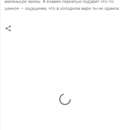
маленькую жизнь. А взамен пернатые подарит что-то
ценное — ощущение, что в холодном мире ты не одинок.
К
о
м
м
е
н
т
а
р
и
и