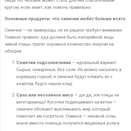
пищи. Но человек может стать для них спасательным
кругом, если знает, как помочь правильно.
Основные продукты: что синички любят больше всего
Синички — не привереды, но их рацион требует внимания.
Главное правило: еда должна быть калорийной, ведь
зимой птицы тратят огромное количество энергии на
обогрев.
Семечки подсолнечника
— идеальный вариант.
Сырые, нежареные, без соли. Их можно насыпать в
кормушку горкой, и синички будут клевать их с
азартом, будто нашли клад.
Сало или несоленое мясо
— да-да, эти птицы не
вегетарианцы! Кусочки подвешивают на ветки —
синички обожают выклевывать жир, который
помогает им согреться. Главное — никакой соли,
иначе вместо помощи получится медвежья услуга.