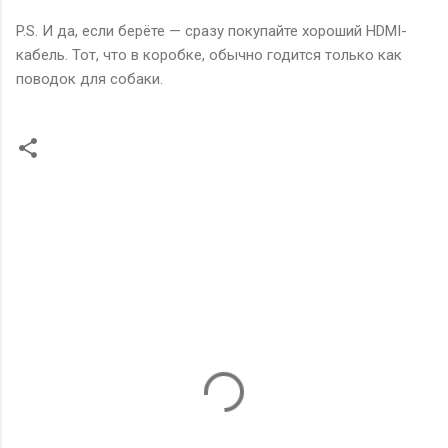
P.S. И да, если берёте — сразу покупайте хороший HDMI-
кабель. Тот, что в коробке, обычно годится только как
поводок для собаки.
К
о
м
м
е
н
т
а
р