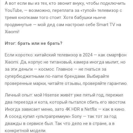
А вот если вы из тех, кто звонит внуку, чтобы подключить
YouTube, — возможно, переплата за «тупой» телевизор с
тремя кнопками того стоит. Хотя бабушки нынче
продвинутые — мой дед сам настроил себе Smart TV на
Xiaomi!
Итог: брать или не брать?
Если коротко: китайский телевизор в 2024 — как смартфон
Xiaomi. Да, корпус не титановый, камера иногда мылит, но
за эти деньги — космос. Главное — не гнаться за
супербюджетными no-name брендами. Выбирайте
проверенные марки, читайте отзывы, проверяйте гарантию.
Личный опыт: мой Hisense живёт уже пятый год, пережил
два переезда и кота, который пытался сбить его хвостом.
Иногда зависает меню, зато 4K HDR в Netflix — как в кино.
А сосед купил «ультрапремиум» Sony — так тот за год
дважды в сервисе был. Так что дело не в стране, а в
конкретной модели.