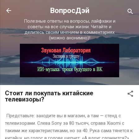
К основному контенту
ВопросДэй
Полезные ответы на вопросы, лайфхаки и
советы на все случаи жизни. Читайте и
делитесь своим мнением в комментариях
(можно анонимно)!
Стоит ли покупать китайские
телевизоры?
Представьте: заходите вы в магазин, а там — стенд с
телевизорами. Слева Sony за 80 тысяч, справа Xiaomi с
такими же характеристиками, но за 40. Рука сама тянется к
китайцу, но голос в голове шепчет: «А вдруг сломается?»