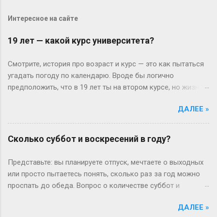
Интересное на сайте
19 лет — какой курс университета?
Смотрите, история про возраст и курс — это как пытаться
угадать погоду по календарю. Вроде бы логично
предположить, что в 19 лет ты на втором курсе, но жизнь-
то любит подкидывать сюрпризы. Давайте разберёмся
ДАЛЕЕ »
без занудства, по-человечески. Когда всё идёт «по плану»
(или нет) В идеальном мире: закончил школу в 17, поступил
— и вот тебе 19, второй курс. Но реальность часто
Сколько суббот и воскресений в году?
напоминает автобус, который то опаздывает, то едет не
туда. Вот Сергей из Новосибирска: отучился год, ушёл в
Представьте: вы планируете отпуск, мечтаете о выходных
армию, вернулся — и теперь он первокурсник в 19, а
или просто пытаетесь понять, сколько раз за год можно
одноклассники уже на третьем. Или Мария из Испании:
проспать до обеда. Вопрос о количестве суббот и
взяла gap year, работала в хостеле на Бали, а теперь
воскресений кажется простым, пока не попробуешь
штурмует лекции по философии, пока её ровесники пишут
ДАЛЕЕ »
посчитать без гугла. Давайте разберемся по-человечески
курсовые. Кстати, в Германии вообще 13 классов в школе