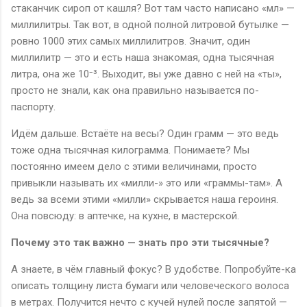
стаканчик сироп от кашля? Вот там часто написано «мл» —
миллилитры. Так вот, в одной полной литровой бутылке —
ровно 1000 этих самых миллилитров. Значит, один
миллилитр — это и есть наша знакомая, одна тысячная
литра, она же 10⁻³. Выходит, вы уже давно с ней на «ты»,
просто не знали, как она правильно называется по-
паспорту.
Идём дальше. Встаёте на весы? Один грамм — это ведь
тоже одна тысячная килограмма. Понимаете? Мы
постоянно имеем дело с этими величинами, просто
привыкли называть их «милли-» это или «граммы-там». А
ведь за всеми этими «милли» скрывается наша героиня.
Она повсюду: в аптечке, на кухне, в мастерской.
Почему это так важно — знать про эти тысячные?
А знаете, в чём главный фокус? В удобстве. Попробуйте-ка
описать толщину листа бумаги или человеческого волоса
в метрах. Получится нечто с кучей нулей после запятой —