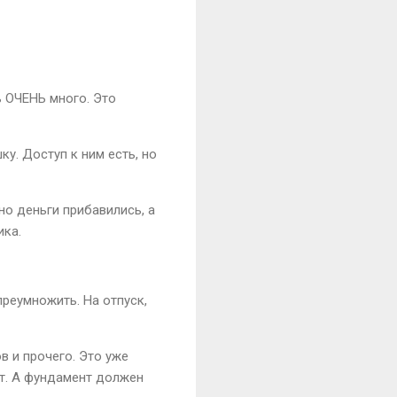
 ОЧЕНЬ много. Это
у. Доступ к ним есть, но
но деньги прибавились, а
ика.
преумножить. На отпуск,
в и прочего. Это уже
нт. А фундамент должен