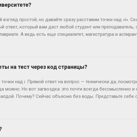
 испытания — впереди. Рост, вес и другие цифры: где правда,
иверситете?
еальной» — эту фразу слышат все. Но давай честно: индустрия 
0 см, а коммерческие бренды могут взять и на 165 см. Вес? Есл
 взгляд простой, но давайте сразу расставим точки над «i». Ск
ли 60 кг и при этом выг...
й ответ, который вам даст любой студент или преподаватель, зв
лавриате. А ведь есть еще специалитет, магистратура и аспирант
ь, сейчас не будет занудной лекции – разложим всё по полочк
анра: бакалавриат Представьте себе обычного парня, который 
гранит науки? Четыре года. Это четыре курса: первый – самый 
ретий – экватор, и четвертый – финишная прямая с дипломом. В
ты на тест через код страницы?
сшего образования в России. Четыре года пролетают как один 
 не менее, есть нюанс. Некоторые специальности требуют боль
точки над i. Прямой ответ на вопрос — технически да, посмот
или сотрудники спецслужб. Для них существуе...
да можно. Но вот загвоздка: это почти всегда бессмысленно и
алдой. Почему? Сейчас объясню без воды. Представьте себе 
жимаете «Завершить», и система выдает вам результат. Где-то 
ивут данные — ваши ответы и, гипотетически, правильные вари
еменные сайты редко хранят что-то ценное прямо в HTML, кото
рячутся ответы? Вот и нет их там! Во всяком случае, в том виде
?
ких сайтов, ответы можно было случайно напасть в HTML-коде. 