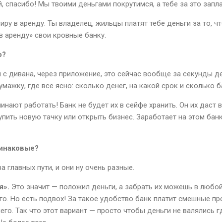
ей, спасибо! Мы твоими деньгами покрутимся, а тебе за это запл
иру в аренду. Ты владелец, жильцы платят тебе деньги за то, ч
в аренду» свои кровные банку.
о?
и с дивана, через приложение, это сейчас вообще за секунды д
ажку, где всё ясно: сколько денег, на какой срок и сколько ба
инают работать! Банк не будет их в сейфе хранить. Он их даст 
упить новую тачку или открыть бизнес. Заработает на этом банк
динаковые?
ва главных пути, и они ну очень разные.
я».
Это значит — положил деньги, а забрать их можешь в любой
ого. Но есть подвох! За такое удобство банк платит смешные п
го. Так что этот вариант — просто чтобы деньги не валялись г