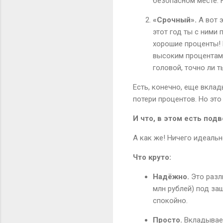
безопасном месте. 
«Срочный».
А вот э
этот год ты с ними
хорошие проценты! 
высоким процентам.
головой, точно ли 
Есть, конечно, еще вкла
потери процентов. Но это
И что, в этом есть под
А как же! Ничего идеальн
Что круто:
Надёжно.
Это разлю
млн рублей) под защ
спокойно.
Просто.
Вкладывает