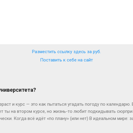
Разместить ссылку здесь за
руб.
Поставить к себе на сайт
 университета?
зраст и курс — это как пытаться угадать погоду по календарю.
лет ты на втором курсе, но жизнь-то любит подкидывать сюрпр
чески. Когда всё идёт «по плану» (или нет) В идеальном мире: з
, второй курс. Но реальность часто напоминает автобус, которы
восибирска: отучился год, ушёл в армию, вернулся — и теперь он