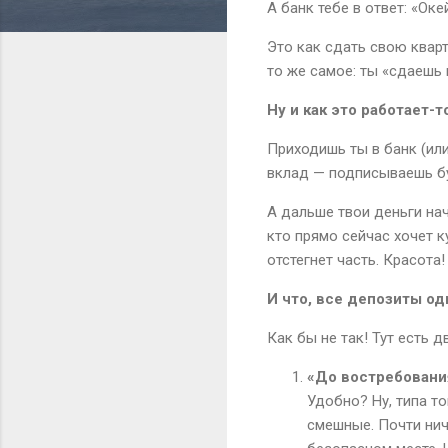
А банк тебе в ответ: «Ок
Это как сдать свою кварт
то же самое: ты «сдаешь 
Ну и как это работает-т
Приходишь ты в банк (ил
вклад — подписываешь бум
А дальше твои деньги нач
кто прямо сейчас хочет к
отстегнет часть. Красота!
И что, все депозиты о
Как бы не так! Тут есть д
«До востребовани
Удобно? Ну, типа т
смешные. Почти ниче