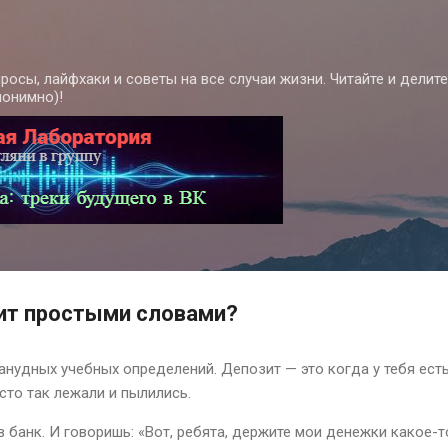
К основному контенту
росы, лайфхаки и советы на все случаи жизни. Читайте и делит
нонимно)!
ит простыми словами?
анудных учебных определений. Депозит — это когда у тебя ест
сто так лежали и пылились.
 банк. И говоришь: «Вот, ребята, держите мои денежки какое-т