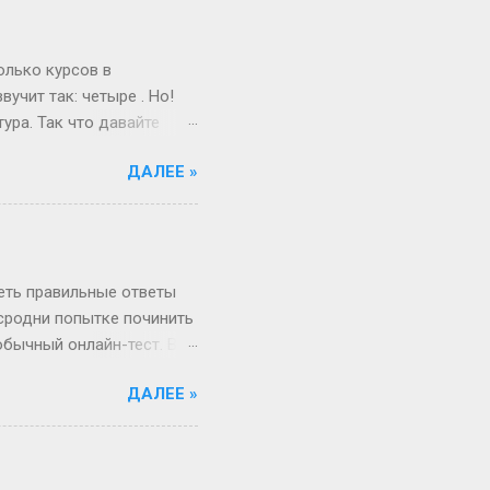
 а где мифы? «Ты должна
меняется. Да, для
и при росте 175 см ты
олько курсов в
учит так: четыре . Но!
ура. Так что давайте
ам живо и по-
ДАЛЕЕ »
поступил после школы.
веселый и страшный,
от так работает
миг, поверьте! А если
ше времени. Например,
реть правильные ответы
 сродни попытке починить
обычный онлайн-тест. Вы
в недрах кода этой
ДАЛЕЕ »
анты. Однако, и это
рый вы видите, открыв
, в каком хотелось бы.
Сегодня всё иначе.