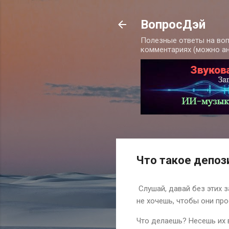
ВопросДэй
Полезные ответы на воп
комментариях (можно а
Что такое депоз
Слушай, давай без этих з
не хочешь, чтобы они про
Что делаешь? Несешь их в