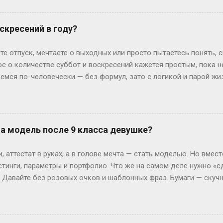
ьем. Или Мария из Испании: взяла gap year, работала в хостеле
офии, пока её ровесники пишут курсовые. Кстати, в Германии 
скресений в году?
 обидно: тебе 19, а ты только получил школьный аттестат. Зат
ивают техникум и вовсю работают. Академы, переводы и прочие 
те отпуск, мечтаете о выходных или просто пытаетесь понять, 
им, Иван с первого к...
ос о количестве суббот и воскресений кажется простым, пока 
ремся по-человечески — без формул, зато с логикой и парой ж
дных на каждый Год — это 365 дней. Делим на недели: 365 ÷ 7 =
и воскресений выходит по 52 штуки. Но тут же мозг вопрошает: 
: он прицепляется к следующему году, сдвигая старт. Например
й год начнется со вторника. Вот и вся магия. А если год висо
на модель после 9 класса девушке?
лучаем 52 недели и 2 дня «сверху». Теперь вопрос: могут ли эти
ко. Допустим, год начался в субботу. Тогда лишние дни — субб
 аттестат в руках, а в голове мечта — стать моделью. Но вмест
так везёт нечасто...
стинги, параметры и портфолио. Что же на самом деле нужно «с
? Давайте без розовых очков и шаблонных фраз. Бумаги — скуч
 Без них — как на подиум без каблуков. Нужно подтвердить, что
ттестат, паспорт (или свидетельство о рождении), справка от вр
ам. И да, если тебе нет 18, подпись родителей — как билет в эт