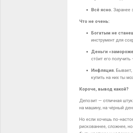
Всё ясно.
Заранее з
Что не очень:
Богатым не стане
инструмент для сох
Деньги «замороже
сто́ит его получить
Инфляция.
Бывает, 
купить на них ты м
Короче, вывод какой?
Депозит — отличная штука
на машину, на чёрный ден
Но если хочешь по-насто
рискованнее, сложнее, н