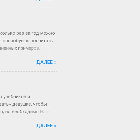
 на Бали, а теперь
вообще 13 классов в
о в Японии некоторые уже
зигзаги Бывает, жизнь
сколько раз за год можно
не попробуешь посчитать
изненных примеров.
 52 недели и 1 день в
ДАЛЕЕ »
«А куда делся тот самый
, если 1 января —
косный? Тут уже веселее
 два дня оказаться
ота и воскресенье. Бинго!
о учебников и
дать» девушке, чтобы
но, но необходимо Начнём
 ты не с Луны свалилась,
ДАЛЕЕ »
ача, что здоровье
от мир. Но это всё