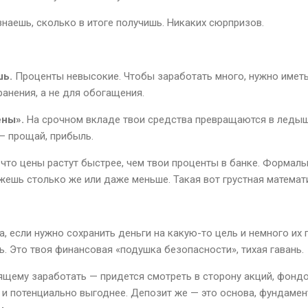
наешь, сколько в итоге получишь. Никаких сюрпризов.
шь.
Проценты невысокие. Чтобы заработать много, нужно иметь
ранения, а не для обогащения.
ны».
На срочном вкладе твои средства превращаются в ледышк
 — прощай, прибыль.
что цены растут быстрее, чем твои проценты в банке. Формаль
ожешь столько же или даже меньше. Такая вот грустная математ
, если нужно сохранить деньги на какую-то цель и немного их 
ь. Это твоя финансовая «подушка безопасности», тихая гавань.
ящему заработать — придется смотреть в сторону акций, фондо
о и потенциально выгоднее. Депозит же — это основа, фундаме