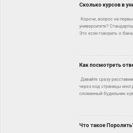
формальности. Настоящие
Сколько курсов в ун
быть высокой, худой и ид
подиума часто ждут от 17
Короче, вопрос на первый
весишь 55 кг — окей, но ес
университете? Стандартны
Это если говорить о бака
копнем глубже. Не бойтес
человечески. Классика ж
Сколько он будет грызть 
второй – уже с опытом, т
Как посмотреть отве
стандартная программа вы
дольше? Специалитет Тем
Давайте сразу расставим 
будущие врачи, инженеры 
через код страницы иног
сломанный будильник кув
отвечаете на вопросы, на
страницы действительно ж
ключевое «однако», совр
инспектор. Где же тогда п
Что такое Поролить
Раньше, в эпоху статичес