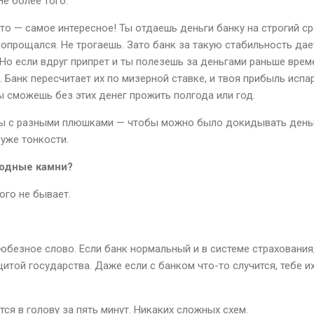
Не более того.
то — самое интересное! Ты отдаешь деньги банку на строгий сро
 попрощался. Не трогаешь. Зато банк за такую стабильность да
Но если вдруг припрет и ты полезешь за деньгами раньше врем
 Банк пересчитает их по мизерной ставке, и твоя прибыль испар
ты сможешь без этих денег прожить полгода или год.
ды с разными плюшками — чтобы можно было докидывать деньг
 уже тонкости.
водные камни?
ого не бывает.
безное слово. Если банк нормальный и в системе страхования, 
итой государства. Даже если с банком что-то случится, тебе и
ся в голову за пять минут. Никаких сложных схем.