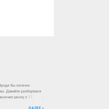
 Вроде бы логично
изы. Давайте разберёмся
акончил школу в 17,
й то опаздывает, то едет
ДАЛЕЕ »
 первокурсник в 19, а