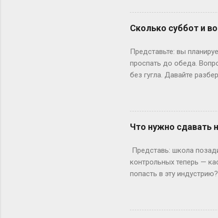
одноклассники уже на трет
штурмует лекции по филос
Сколько суббот и во
школе — представьте, как
к этому возрасту заканч
Представьте: вы планируе
вносит коррективы. Допуст
проспать до обеда. Вопр
без гугла. Давайте разбе
Сначала базовка: 52 выхо
остатке. То есть суббот 
лишний день?» Всё просто
понедельник, то следующи
Что нужно сдавать 
366 дней делим на 7 — по
выходными? Могут, но ред
Представь: школа позади,
Выходных будет по 53. Но 
контрольных теперь — ка
попасть в эту индустрию
с очевидного: документы.
а закончила 9 классов. А
позволяет бегать по съёмк