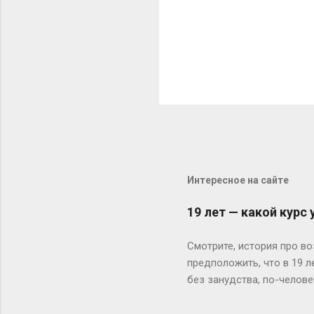
Интересное на сайте
19 лет — какой курс
Смотрите, история про во
предположить, что в 19 
без занудства, по-челове
поступил — и вот тебе 19
не туда. Вот Сергей из Но