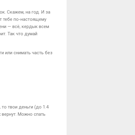
к. Скажем, на год. И за
ет тебе по-настоящему
ени — всё, кердык всем
ит. Так что думай
и или снимать часть без
то твои деньги (до 1.4
х вернут. Можно спать