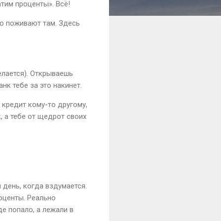
атим проценты». Всё!
то поживают там. Здесь
елается). Открываешь
нк тебе за это накинет.
в кредит кому-то другому,
, а тебе от щедрот своих
 день, когда вздумается.
роценты. Реально
де попало, а лежали в