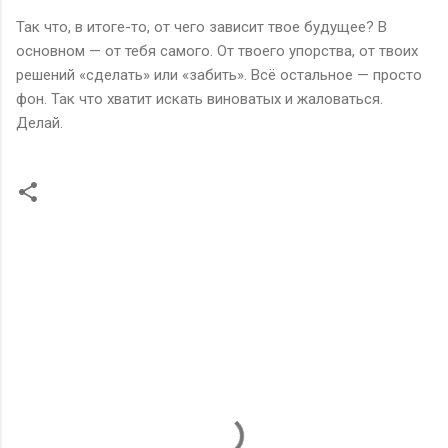
Так что, в итоге-то, от чего зависит твое будущее? В
основном — от тебя самого. От твоего упорства, от твоих
решений «сделать» или «забить». Всё остальное — просто
фон. Так что хватит искать виноватых и жаловаться.
Делай.
К
о
м
м
е
н
т
а