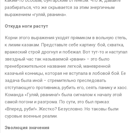
каким-то особым, бунтарским оттенком. Что ж, давайте
разбираться, что же скрывается за этим энергичным
выражением «гуляй, рванина».
Откуда ноги растут
Корни этого выражения уходят прямиком в вольную степь,
к лихим казакам. Представьте себе картину: бой, схватка,
вражеский строй дрогнул и побежал. Вот тут-то и наступал
звездный час так называемой «рвани» – это было
пренебрежительное название легкой, маневренной
казачьей конницы, которая не вступала в лобовой бой. Ее
задача была иной – стремительно преследовать
отступающего противника, рубить его, сеять панику и хаос.
Команда «Гуляй, рванина!» была сигналом к началу этой
самой погони и разгрома. По сути, это был приказ:
«Вперед, руби!». Жестко? Безусловно. Но таковы были
суровые военные реалии.
Эволюция значения