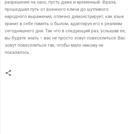
разрешение на хаос, пусть даже и временный. Фраза,
прошедшая путь от военного клича до шутливого
народного выражения, отлично демонстрирует, как язык
хранит в себе память о былом, адаптируя его к реалиям
сегодняшнего дня. Так что в следующий раз, услышав ее,
вы будете знать – вас не просто зовут повеселиться. Вас
зовут повеселиться так, чтобы мало никому не
показалось.
К
о
м
м
е
н