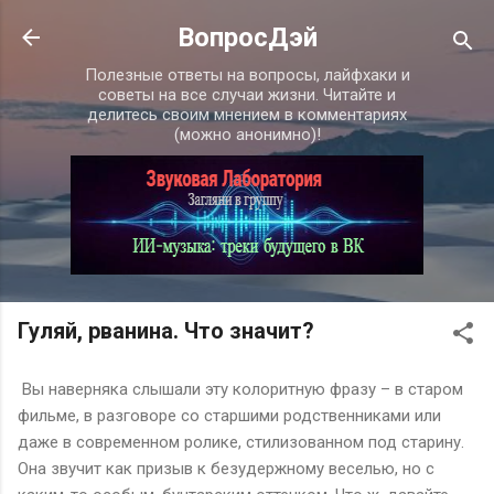
К основному контенту
ВопросДэй
Полезные ответы на вопросы, лайфхаки и
советы на все случаи жизни. Читайте и
делитесь своим мнением в комментариях
(можно анонимно)!
Гуляй, рванина. Что значит?
Вы наверняка слышали эту колоритную фразу – в старом
фильме, в разговоре со старшими родственниками или
даже в современном ролике, стилизованном под старину.
Она звучит как призыв к безудержному веселью, но с