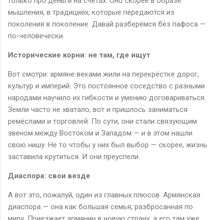
только про деньги на счетах. Оно скорее в образе
мышления, в традициях, которые передаются из
поколения в поколение. Давай разберёмся без пафоса —
по-человечески.
Исторические корни: не там, где ищут
Вот смотри: армяне веками жили на перекрёстке дорог,
культур и империй. Это постоянное соседство с разными
народами научило их гибкости и умению договариваться.
Земли часто не хватало, вот и пришлось заниматься
ремёслами и торговлей. По сути, они стали связующим
звеном между Востоком и Западом — и в этом нашли
свою нишу. Не то чтобы у них был выбор — скорее, жизнь
заставила крутиться. И они преуспели.
Диаспора: свои везде
А вот это, пожалуй, один из главных плюсов. Армянская
диаспора — она как большая семья, разбросанная по
миру. Приезжает армянин в новую страну, а его там уже