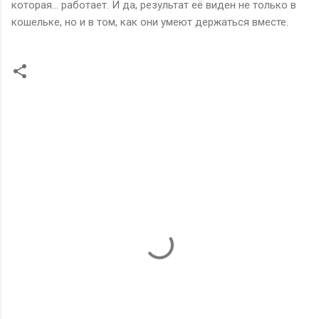
которая… работает. И да, результат её виден не только в
кошельке, но и в том, как они умеют держаться вместе.
К
о
м
м
е
н
т
а
р
и
и