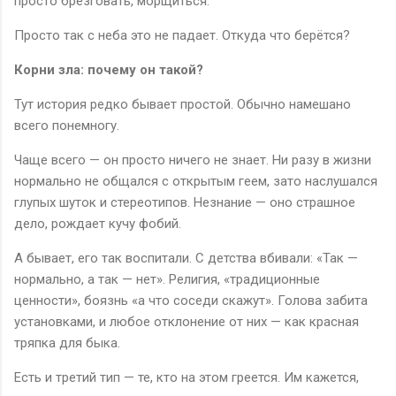
просто брезговать, морщиться.
Просто так с неба это не падает. Откуда что берётся?
Корни зла: почему он такой?
Тут история редко бывает простой. Обычно намешано
всего понемногу.
Чаще всего — он просто ничего не знает. Ни разу в жизни
нормально не общался с открытым геем, зато наслушался
глупых шуток и стереотипов. Незнание — оно страшное
дело, рождает кучу фобий.
А бывает, его так воспитали. С детства вбивали: «Так —
нормально, а так — нет». Религия, «традиционные
ценности», боязнь «а что соседи скажут». Голова забита
установками, и любое отклонение от них — как красная
тряпка для быка.
Есть и третий тип — те, кто на этом греется. Им кажется,