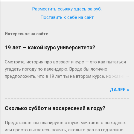
Разместить ссылку здесь за
руб.
Поставить к себе на сайт
Интересное на сайте
19 лет — какой курс университета?
Смотрите, история про возраст и курс — это как пытаться
угадать погоду по календарю. Вроде бы логично
предположить, что в 19 лет ты на втором курсе, но жизнь-
то любит подкидывать сюрпризы. Давайте разберёмся
ДАЛЕЕ »
без занудства, по-человечески. Когда всё идёт «по плану»
(или нет) В идеальном мире: закончил школу в 17, поступил
— и вот тебе 19, второй курс. Но реальность часто
Сколько суббот и воскресений в году?
напоминает автобус, который то опаздывает, то едет не
туда. Вот Сергей из Новосибирска: отучился год, ушёл в
Представьте: вы планируете отпуск, мечтаете о выходных
армию, вернулся — и теперь он первокурсник в 19, а
или просто пытаетесь понять, сколько раз за год можно
одноклассники уже на третьем. Или Мария из Испании: