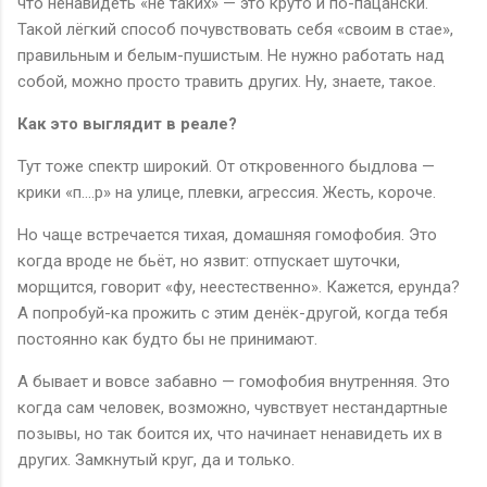
что ненавидеть «не таких» — это круто и по-пацански.
Такой лёгкий способ почувствовать себя «своим в стае»,
правильным и белым-пушистым. Не нужно работать над
собой, можно просто травить других. Ну, знаете, такое.
Как это выглядит в реале?
Тут тоже спектр широкий. От откровенного быдлова —
крики «п....р» на улице, плевки, агрессия. Жесть, короче.
Но чаще встречается тихая, домашняя гомофобия. Это
когда вроде не бьёт, но язвит: отпускает шуточки,
морщится, говорит «фу, неестественно». Кажется, ерунда?
А попробуй-ка прожить с этим денёк-другой, когда тебя
постоянно как будто бы не принимают.
А бывает и вовсе забавно — гомофобия внутренняя. Это
когда сам человек, возможно, чувствует нестандартные
позывы, но так боится их, что начинает ненавидеть их в
других. Замкнутый круг, да и только.