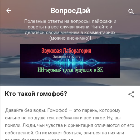
К основному контенту
ВопросДэй
Полезные ответы на вопросы, лайфхаки и
советы на все случаи жизни. Читайте и
делитесь своим мнением в комментариях
(можно анонимно)!
Кто такой гомофоб?
Давайте без воды. Гомофоб — это парень, которому
сильно не по душе геи, лесбиянки и всё такое. Ну, вы
поняли. Люди, чьи чувства и ориентация отличаются от его
собственной. Он их может бояться, злиться на них или