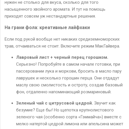
нужен не столько для вкуса, сколько для того
насыщенного хвойного аромата. И тут на помощь
приходят совсем уж нестандартные решения.
На грани фола: креативные лайфхаки
Если под рукой вообще нет никаких средиземноморских
трав, отчаиваться не стоит. Включите режим МакГайвера.
Лавровый лист + черный перец горошком.
Серьезно! Попробуйте в самом начале готовки, при
пассеровании лука и моркови, бросить в масло пару
лаврушек и несколько горошин перца. Они отдадут
маслу свою смолистость и остроту, создав базовый
фон, отдаленно напоминающий розмариновый.
Зеленый чай с цитрусовой цедрой.
Звучит как
безумие? Еще бы! Но щепотка крупнолистового
зеленого чая (особенно сорта «Гэммайча») вместе с
мелко натертой цедрой лимона или апельсина может