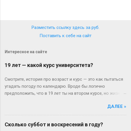
Разместить ссылку здесь за
руб.
Поставить к себе на сайт
Интересное на сайте
19 лет — какой курс университета?
Смотрите, история про возраст и курс — это как пытаться
угадать погоду по календарю. Вроде бы логично
предположить, что в 19 лет ты на втором курсе, но жизнь-
то любит подкидывать сюрпризы. Давайте разберёмся
ДАЛЕЕ »
без занудства, по-человечески. Когда всё идёт «по плану»
(или нет) В идеальном мире: закончил школу в 17, поступил
— и вот тебе 19, второй курс. Но реальность часто
Сколько суббот и воскресений в году?
напоминает автобус, который то опаздывает, то едет не