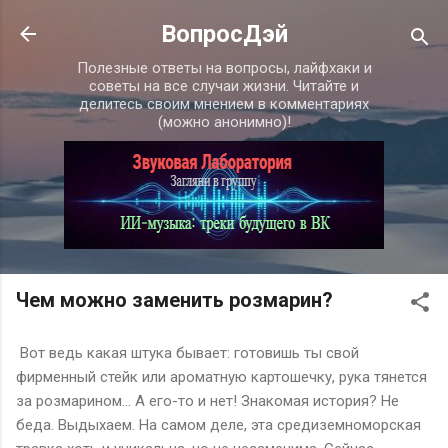
К основному контенту
ВопросДэй
Полезные ответы на вопросы, лайфхаки и
советы на все случаи жизни. Читайте и
делитесь своим мнением в комментариях
(можно анонимно)!
Чем можно заменить розмарин?
Вот ведь какая штука бывает: готовишь ты свой
фирменный стейк или ароматную картошечку, рука тянется
за розмарином… А его-то и нет! Знакомая история? Не
беда. Выдыхаем. На самом деле, эта средиземноморская