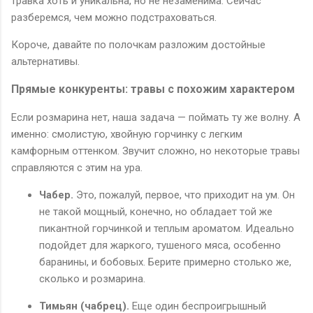
травка хоть и уникальна, но не незаменима. Сейчас
разберемся, чем можно подстраховаться.
Короче, давайте по полочкам разложим достойные
альтернативы.
Прямые конкуренты: травы с похожим характером
Если розмарина нет, наша задача — поймать ту же волну. А
именно: смолистую, хвойную горчинку с легким
камфорным оттенком. Звучит сложно, но некоторые травы
справляются с этим на ура.
Чабер.
Это, пожалуй, первое, что приходит на ум. Он
не такой мощный, конечно, но обладает той же
пикантной горчинкой и теплым ароматом. Идеально
подойдет для жаркого, тушеного мяса, особенно
баранины, и бобовых. Берите примерно столько же,
сколько и розмарина.
Тимьян (чабрец).
Еще один беспроигрышный