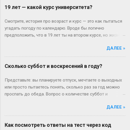
19 лет — какой курс университета?
Смотрите, история про возраст и курс — это как пытаться
угадать погоду по календарю. Вроде бы логично
предположить, что в 19 лет ты на втором курсе, но жизнь-
то любит подкидывать сюрпризы. Давайте разберёмся
ДАЛЕЕ »
без занудства, по-человечески. Когда всё идёт «по плану»
(или нет) В идеальном мире: закончил школу в 17, поступил
— и вот тебе 19, второй курс. Но реальность часто
Сколько суббот и воскресений в году?
напоминает автобус, который то опаздывает, то едет не
туда. Вот Сергей из Новосибирска: отучился год, ушёл в
Представьте: вы планируете отпуск, мечтаете о выходных
армию, вернулся — и теперь он первокурсник в 19, а
или просто пытаетесь понять, сколько раз за год можно
одноклассники уже на третьем. Или Мария из Испании:
проспать до обеда. Вопрос о количестве суббот и
взяла gap year, работала в хостеле на Бали, а теперь
воскресений кажется простым, пока не попробуешь
штурмует лекции по философии, пока её ровесники пишут
ДАЛЕЕ »
посчитать без гугла. Давайте разберемся по-человечески
курсовые. Кстати, в Германии вообще 13 классов в школе
— без формул, зато с логикой и парой жизненных
— представьте, как обидно: тебе 19, а ты только получил
примеров. Сначала базовка: 52 выходных на каждый Год
Как посмотреть ответы на тест через код
школьный аттестат. Зато в Японии некоторые уже к этому
— это 365 дней. Делим на недели: 365 ÷ 7 = 52 недели и 1