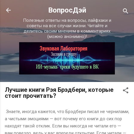
К основному контенту
ВопросДэй
Полезные ответы на вопросы, лайфхаки и
советы на все случаи жизни. Читайте и
делитесь своим мнением в комментариях
(можно анонимно)!
Лучшие книги Рэя Брэдбери, которые
стоит прочитать?
Знаете, иногда кажется, что Брэдбери писал не чернилами,
а чистыми эмоциями — вот почему его книги до сих пор
находят такой отклик. Если вы никогда не читали его —
вам повезло, ведь у вас впереди открытие. Если читали —