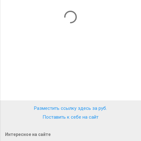
т
а
р
и
и
Разместить ссылку здесь за
руб.
Поставить к себе на сайт
Интересное на сайте