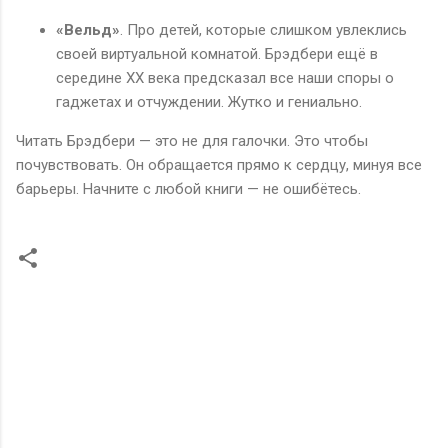
«Вельд»
. Про детей, которые слишком увлеклись
своей виртуальной комнатой. Брэдбери ещё в
середине XX века предсказал все наши споры о
гаджетах и отчуждении. Жутко и гениально.
Читать Брэдбери — это не для галочки. Это чтобы
почувствовать. Он обращается прямо к сердцу, минуя все
барьеры. Начните с любой книги — не ошибётесь.
К
о
м
м
е
н