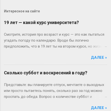
Интересное на сайте
19 лет — какой курс университета?
Смотрите, история про возраст и курс — это как пытаться
угадать погоду по календарю. Вроде бы логично
предположить, что в 19 лет ты на втором курсе, но жизнь-
то любит подкидывать сюрпризы. Давайте разберёмся
ДАЛЕЕ »
без занудства, по-человечески. Когда всё идёт «по плану»
(или нет) В идеальном мире: закончил школу в 17, поступил
— и вот тебе 19, второй курс. Но реальность часто
Сколько суббот и воскресений в году?
напоминает автобус, который то опаздывает, то едет не
туда. Вот Сергей из Новосибирска: отучился год, ушёл в
Представьте: вы планируете отпуск, мечтаете о выходных
армию, вернулся — и теперь он первокурсник в 19, а
или просто пытаетесь понять, сколько раз за год можно
одноклассники уже на третьем. Или Мария из Испании:
проспать до обеда. Вопрос о количестве суббот и
взяла gap year, работала в хостеле на Бали, а теперь
воскресений кажется простым, пока не попробуешь
штурмует лекции по философии, пока её ровесники пишут
ДАЛЕЕ »
посчитать без гугла. Давайте разберемся по-человечески