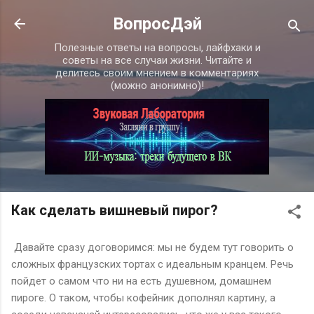
К основному контенту
ВопросДэй
Полезные ответы на вопросы, лайфхаки и
советы на все случаи жизни. Читайте и
делитесь своим мнением в комментариях
(можно анонимно)!
Как сделать вишневый пирог?
Давайте сразу договоримся: мы не будем тут говорить о
сложных французских тортах с идеальным кранцем. Речь
пойдет о самом что ни на есть душевном, домашнем
пироге. О таком, чтобы кофейник дополнял картину, а