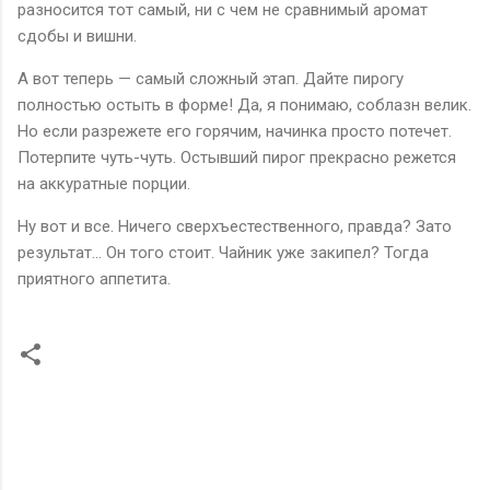
разносится тот самый, ни с чем не сравнимый аромат
сдобы и вишни.
А вот теперь — самый сложный этап. Дайте пирогу
полностью остыть в форме! Да, я понимаю, соблазн велик.
Но если разрежете его горячим, начинка просто потечет.
Потерпите чуть-чуть. Остывший пирог прекрасно режется
на аккуратные порции.
Ну вот и все. Ничего сверхъестественного, правда? Зато
результат... Он того стоит. Чайник уже закипел? Тогда
приятного аппетита.
К
о
м