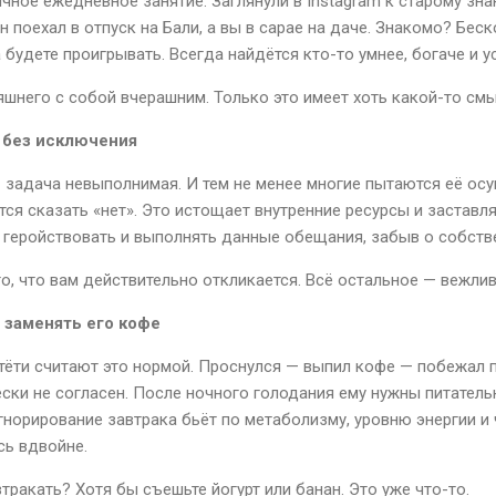
чное ежедневное занятие. Заглянули в Instagram к старому зна
он поехал в отпуск на Бали, а вы в сарае на даче. Знакомо? Бес
а будете проигрывать. Всегда найдётся кто-то умнее, богаче и у
яшнего с собой вчерашним. Только это имеет хоть какой-то смы
 без исключения
 задача невыполнимая. И тем не менее многие пытаются её ос
ется сказать «нет». Это истощает внутренние ресурсы и заставл
 геройствовать и выполнять данные обещания, забыв о собств
о, что вам действительно откликается. Всё остальное — вежлив
 заменять его кофе
тёти считают это нормой. Проснулся — выпил кофе — побежал п
ески не согласен. После ночного голодания ему нужны питатель
норирование завтрака бьёт по метаболизму, уровню энергии и 
сь вдвойне.
тракать? Хотя бы съешьте йогурт или банан. Это уже что-то.