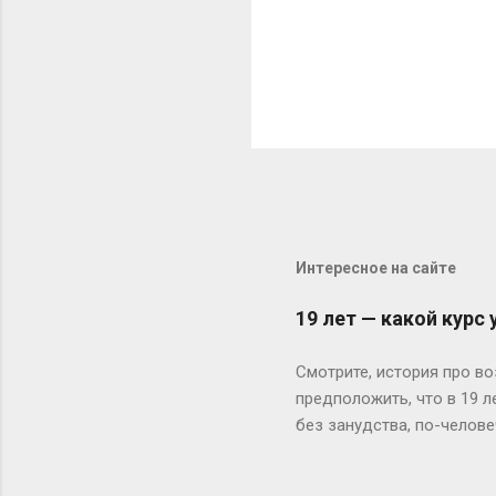
Интересное на сайте
19 лет — какой курс
Смотрите, история про во
предположить, что в 19 
без занудства, по-челове
поступил — и вот тебе 19
не туда. Вот Сергей из Но