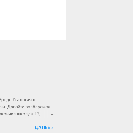
 Вроде бы логично
изы. Давайте разберёмся
акончил школу в 17,
й то опаздывает, то едет
ДАЛЕЕ »
 первокурсник в 19, а