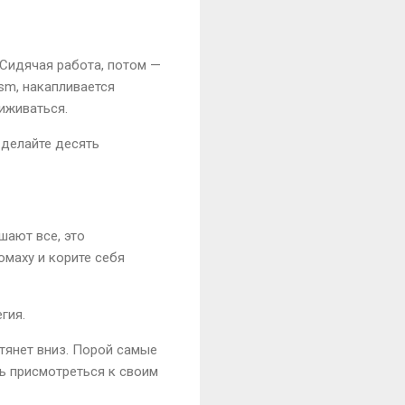
 Сидячая работа, потом —
ism, накапливается
сиживаться.
Сделайте десять
шают все, это
маху и корите себя
гия.
 тянет вниз. Порой самые
шь присмотреться к своим