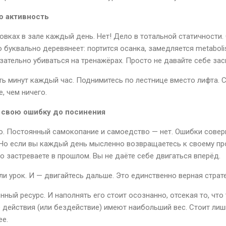
ю активность
овках в зале каждый день. Нет! Дело в тотальной статичности.
о буквально деревянеет: портится осанка, замедляется metabol
зательно убиваться на тренажёрах. Просто не давайте себе за
ть минут каждый час. Поднимитесь по лестнице вместо лифта. 
, чем ничего.
 свою ошибку до посинения
о. Постоянный самокопание и самоедство — нет. Ошибки совер
 Но если вы каждый день мысленно возвращаетесь к своему про
о застреваете в прошлом. Вы не даёте себе двигаться вперёд.
и урок. И — двигайтесь дальше. Это единственно верная страте
енный ресурс. И наполнять его стоит осознанно, отсекая то, что
е действия (или бездействие) имеют наибольший вес. Стоит ли
ее.