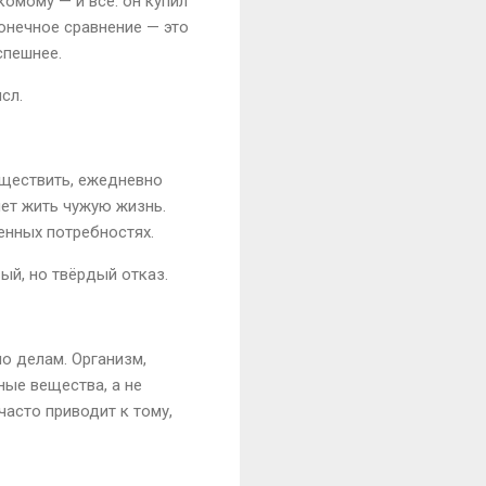
комому — и всё: он купил
конечное сравнение — это
спешнее.
сл.
уществить, ежедневно
яет жить чужую жизнь.
енных потребностях.
ый, но твёрдый отказ.
о делам. Организм,
ные вещества, а не
часто приводит к тому,