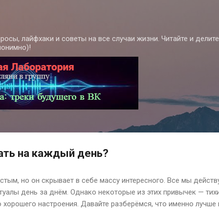
К основному контенту
росы, лайфхаки и советы на все случаи жизни. Читайте и делит
нонимно)!
ать на каждый день?
тым, но он скрывает в себе массу интересного. Все мы действ
итуалы день за днём. Однако некоторые из этих привычек — ти
о хорошего настроения. Давайте разберёмся, что именно лучше