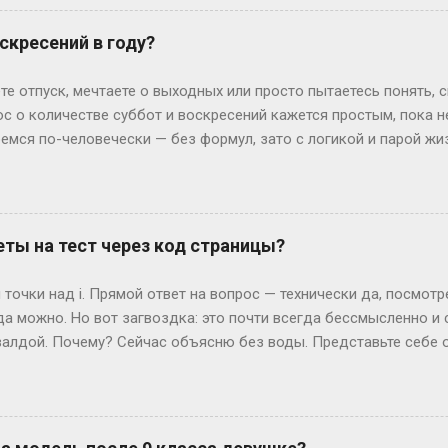
ьем. Или Мария из Испании: взяла gap year, работала в хостеле
офии, пока её ровесники пишут курсовые. Кстати, в Германии 
скресений в году?
 обидно: тебе 19, а ты только получил школьный аттестат. Зат
ивают техникум и вовсю работают. Академы, переводы и прочие 
те отпуск, мечтаете о выходных или просто пытаетесь понять, 
им, Иван с первого к...
ос о количестве суббот и воскресений кажется простым, пока 
ремся по-человечески — без формул, зато с логикой и парой ж
дных на каждый Год — это 365 дней. Делим на недели: 365 ÷ 7 =
и воскресений выходит по 52 штуки. Но тут же мозг вопрошает: 
: он прицепляется к следующему году, сдвигая старт. Например
й год начнется со вторника. Вот и вся магия. А если год висо
ты на тест через код страницы?
лучаем 52 недели и 2 дня «сверху». Теперь вопрос: могут ли эти
ко. Допустим, год начался в субботу. Тогда лишние дни — субб
точки над i. Прямой ответ на вопрос — технически да, посмот
так везёт нечасто...
да можно. Но вот загвоздка: это почти всегда бессмысленно и
алдой. Почему? Сейчас объясню без воды. Представьте себе 
жимаете «Завершить», и система выдает вам результат. Где-то 
ивут данные — ваши ответы и, гипотетически, правильные вари
еменные сайты редко хранят что-то ценное прямо в HTML, кото
рячутся ответы? Вот и нет их там! Во всяком случае, в том виде