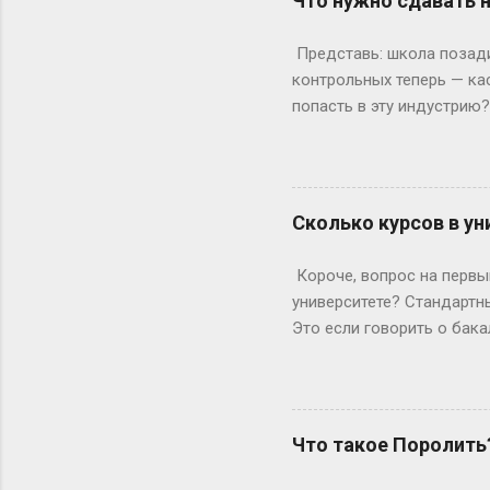
Что нужно сдавать 
Раньше, в эпоху статичес
Данные теперь загружаютс
Представь: школа позади,
рамка для картины. Саму к
контрольных теперь — ка
попасть в эту индустрию
с очевидного: документы.
а закончила 9 классов. А
позволяет бегать по съёмк
формальности. Настоящие
Сколько курсов в ун
быть высокой, худой и ид
подиума часто ждут от 17
Короче, вопрос на первый
весишь 55 кг — окей, но ес
университете? Стандартны
Это если говорить о бака
копнем глубже. Не бойтес
человечески. Классика ж
Сколько он будет грызть 
второй – уже с опытом, т
Что такое Поролить
стандартная программа вы
дольше? Специалитет Тем