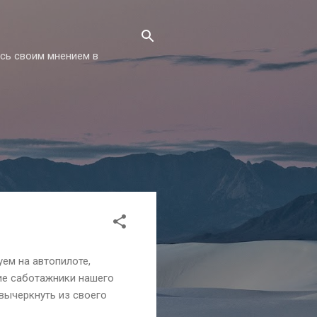
есь своим мнением в
уем на автопилоте,
хие саботажники нашего
 вычеркнуть из своего