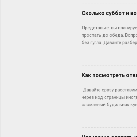
одноклассники уже на трет
штурмует лекции по филос
Сколько суббот и во
школе — представьте, как
к этому возрасту заканч
Представьте: вы планируе
вносит коррективы. Допуст
проспать до обеда. Вопр
без гугла. Давайте разбе
Сначала базовка: 52 выхо
остатке. То есть суббот 
лишний день?» Всё просто
понедельник, то следующи
Как посмотреть отве
366 дней делим на 7 — по
выходными? Могут, но ред
Давайте сразу расставим 
Выходных будет по 53. Но 
через код страницы иног
сломанный будильник кув
отвечаете на вопросы, на
страницы действительно ж
ключевое «однако», совр
инспектор. Где же тогда п