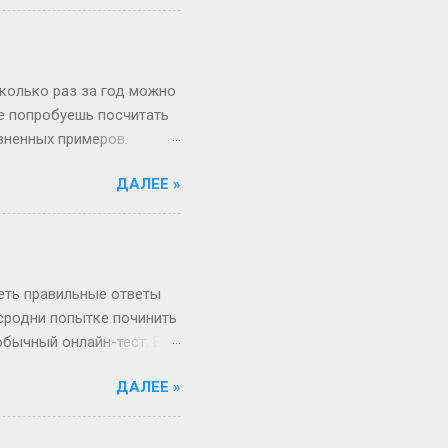
 на Бали, а теперь
вообще 13 классов в
о в Японии некоторые уже
зигзаги Бывает, жизнь
сколько раз за год можно
не попробуешь посчитать
изненных примеров.
 52 недели и 1 день в
ДАЛЕЕ »
«А куда делся тот самый
, если 1 января —
косный? Тут уже веселее
 два дня оказаться
ота и воскресенье. Бинго!
реть правильные ответы
 сродни попытке починить
обычный онлайн-тест. Вы
в недрах кода этой
ДАЛЕЕ »
анты. Однако, и это
рый вы видите, открыв
, в каком хотелось бы.