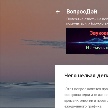
ВопросДэй
Полезные ответы на воп
комментариях (можно а
Чего нельзя дел
Этот вопрос кажется прос
совершая одни и те же р
времени, энергии и прост
ежедневного графика.