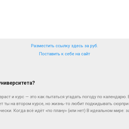
Разместить ссылку здесь за
руб.
Поставить к себе на сайт
 университета?
зраст и курс — это как пытаться угадать погоду по календарю.
лет ты на втором курсе, но жизнь-то любит подкидывать сюрпр
чески. Когда всё идёт «по плану» (или нет) В идеальном мире: з
, второй курс. Но реальность часто напоминает автобус, которы
восибирска: отучился год, ушёл в армию, вернулся — и теперь он