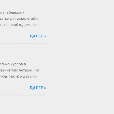
Сегодня всё иначе.
ица — это просто пустая
о учебников и
дать» девушке, чтобы
но, но необходимо Начнём
 ты не с Луны свалилась,
ДАЛЕЕ »
ача, что здоровье
от мир. Но это всё
 а где мифы? «Ты должна
меняется. Да, для
и при росте 175 см ты
олько курсов в
учит так: четыре . Но!
ура. Так что давайте
ам живо и по-
ДАЛЕЕ »
поступил после школы.
веселый и страшный,
от так работает
миг, поверьте! А если
ше времени. Например,