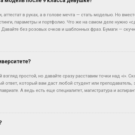
на модель после 9 класса девушке?
ких сайтов, ответы можно было случайно напасть в HTML-коде. 
я динамически, после нажатия кнопки. Представьте, что стран
 аттестат в руках, а в голове мечта — стать моделью. Но вмест
артину (ваши вопросы и ...
стинги, параметры и портфолио. Что же на самом деле нужно «с
? Давайте без розовых очков и шаблонных фраз. Бумаги — скуч
 Без них — как на подиум без каблуков. Нужно подтвердить, что
ттестат, паспорт (или свидетельство о рождении), справка от вр
ам. И да, если тебе нет 18, подпись родителей — как билет в эт
 испытания — впереди. Рост, вес и другие цифры: где правда,
иверситете?
еальной» — эту фразу слышат все. Но давай честно: индустрия 
0 см, а коммерческие бренды могут взять и на 165 см. Вес? Есл
 взгляд простой, но давайте сразу расставим точки над «i». Ск
ли 60 кг и при этом выг...
й ответ, который вам даст любой студент или преподаватель, зв
лавриате. А ведь есть еще специалитет, магистратура и аспирант
ь, сейчас не будет занудной лекции – разложим всё по полочк
анра: бакалавриат Представьте себе обычного парня, который 
гранит науки? Четыре года. Это четыре курса: первый – самый 
ретий – экватор, и четвертый – финишная прямая с дипломом. В
?
сшего образования в России. Четыре года пролетают как один 
 не менее, есть нюанс. Некоторые специальности требуют боль