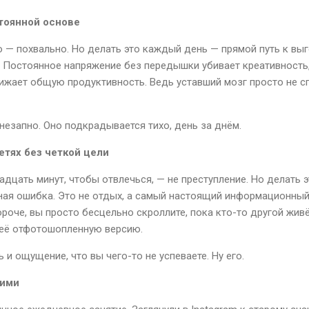
тоянной основе
о — похвально. Но делать это каждый день — прямой путь к вы
. Постоянное напряжение без передышки убивает креативность
нижает общую продуктивность. Ведь уставший мозг просто не с
незапно. Оно подкрадывается тихо, день за днём.
етях без четкой цели
надцать минут, чтобы отвлечься, — не преступление. Но делать 
ная ошибка. Это не отдых, а самый настоящий информационный
ороче, вы просто бесцельно скроллите, пока кто-то другой жив
 её отфотошопленную версию.
ь и ощущение, что вы чего-то не успеваете. Ну его.
гими