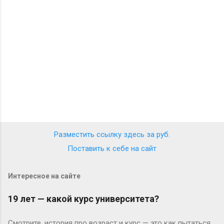
р
и
и
Разместить ссылку здесь за
руб.
Поставить к себе на сайт
Интересное на сайте
19 лет — какой курс университета?
Смотрите, история про возраст и курс — это как пытаться