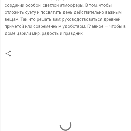
создании особой, светлой атмосферы. В том, чтобы
отложить суету и посвятить день действительно важным
вещам. Так что решать вам: руководствоваться древней
приметой или современным удобством. Главное — чтобы в
доме царили мир, радость и праздник.
К
о
м
м
е
н
т
а