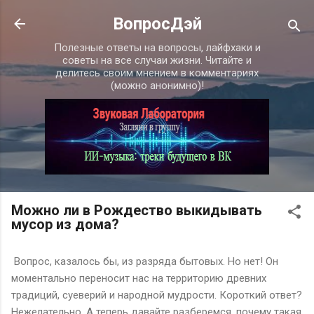
К основному контенту
ВопросДэй
Полезные ответы на вопросы, лайфхаки и
советы на все случаи жизни. Читайте и
делитесь своим мнением в комментариях
(можно анонимно)!
Можно ли в Рождество выкидывать
мусор из дома?
Вопрос, казалось бы, из разряда бытовых. Но нет! Он
моментально переносит нас на территорию древних
традиций, суеверий и народной мудрости. Короткий ответ?
Нежелательно. А теперь давайте разберемся, почему такая