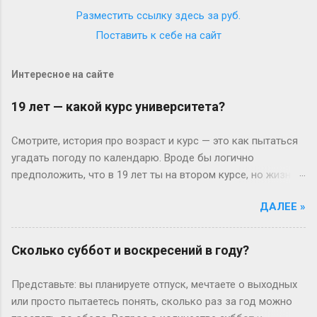
Разместить ссылку здесь за
руб.
Поставить к себе на сайт
Интересное на сайте
19 лет — какой курс университета?
Смотрите, история про возраст и курс — это как пытаться
угадать погоду по календарю. Вроде бы логично
предположить, что в 19 лет ты на втором курсе, но жизнь-
то любит подкидывать сюрпризы. Давайте разберёмся
ДАЛЕЕ »
без занудства, по-человечески. Когда всё идёт «по плану»
(или нет) В идеальном мире: закончил школу в 17, поступил
— и вот тебе 19, второй курс. Но реальность часто
Сколько суббот и воскресений в году?
напоминает автобус, который то опаздывает, то едет не
туда. Вот Сергей из Новосибирска: отучился год, ушёл в
Представьте: вы планируете отпуск, мечтаете о выходных
армию, вернулся — и теперь он первокурсник в 19, а
или просто пытаетесь понять, сколько раз за год можно
одноклассники уже на третьем. Или Мария из Испании: