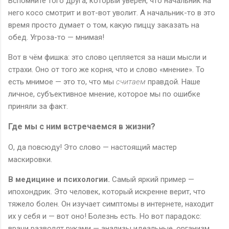
Вспомните того друга, который уверен, что начальник на
него косо смотрит и вот-вот уволит. А начальник-то в это
время просто думает о том, какую пиццу заказать на
обед. Угроза-то — мнимая!
Вот в чём фишка: это слово цепляется за наши мысли и
страхи. Оно от того же корня, что и слово «мнение». То
есть мнимое — это то, что мы
считаем
правдой. Наше
личное, субъективное мнение, которое мы по ошибке
приняли за факт.
Где мы с ним встречаемся в жизни?
О, да повсюду! Это слово — настоящий мастер
маскировки.
В медицине и психологии.
Самый яркий пример —
ипохондрик. Это человек, который искренне верит, что
тяжело болен. Он изучает симптомы в интернете, находит
их у себя и — вот оно! Болезнь есть. Но вот парадокс:
врачи разводят руками — анализы идеальные, организм