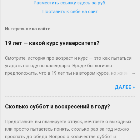
Разместить ссылку здесь за
руб.
Поставить к себе на сайт
Интересное на сайте
19 лет — какой курс университета?
Смотрите, история про возраст и курс — это как пытаться
угадать погоду по календарю. Вроде бы логично
предположить, что в 19 лет ты на втором курсе, но жизнь-
то любит подкидывать сюрпризы. Давайте разберёмся
ДАЛЕЕ »
без занудства, по-человечески. Когда всё идёт «по плану»
(или нет) В идеальном мире: закончил школу в 17, поступил
— и вот тебе 19, второй курс. Но реальность часто
Сколько суббот и воскресений в году?
напоминает автобус, который то опаздывает, то едет не
туда. Вот Сергей из Новосибирска: отучился год, ушёл в
Представьте: вы планируете отпуск, мечтаете о выходных
армию, вернулся — и теперь он первокурсник в 19, а
или просто пытаетесь понять, сколько раз за год можно
одноклассники уже на третьем. Или Мария из Испании:
проспать до обеда. Вопрос о количестве суббот и