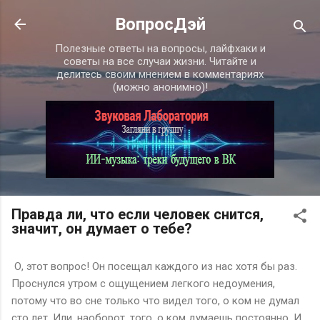
К основному контенту
ВопросДэй
Полезные ответы на вопросы, лайфхаки и
советы на все случаи жизни. Читайте и
делитесь своим мнением в комментариях
(можно анонимно)!
Правда ли, что если человек снится,
значит, он думает о тебе?
О, этот вопрос! Он посещал каждого из нас хотя бы раз.
Проснулся утром с ощущением легкого недоумения,
потому что во сне только что видел того, о ком не думал
сто лет. Или, наоборот, того, о ком думаешь постоянно. И