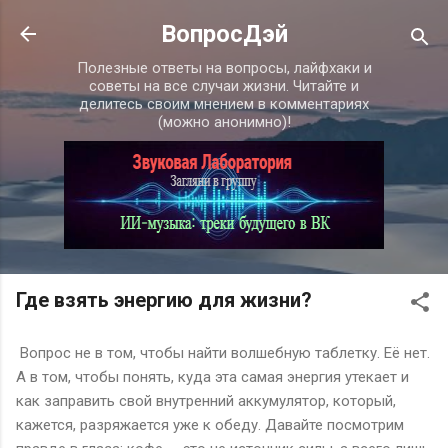
К основному контенту
ВопросДэй
Полезные ответы на вопросы, лайфхаки и
советы на все случаи жизни. Читайте и
делитесь своим мнением в комментариях
(можно анонимно)!
Где взять энергию для жизни?
Вопрос не в том, чтобы найти волшебную таблетку. Её нет.
А в том, чтобы понять, куда эта самая энергия утекает и
как заправить свой внутренний аккумулятор, который,
кажется, разряжается уже к обеду. Давайте посмотрим