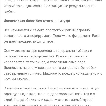
правде в глаза: кофе — это не источник силы, а всего лишь
хитрый трюк для мозга. Настоящие же ресурсы скрыты
глубже.
Физическая база: без этого — никуда
Всё начинается с самого простого и, как ни странно,
самого часто игнорируемого. Тело — это фундамент. Если
он даёт трещину, рушится всё.
Сон — это не потеря времени, а генеральная уборка и
перезагрузка всего организма. Именно ночью мозг
избавляется от токсинов, а тело чинит само себя.
Экономить на сне — всё равно что заливать в бензобак
разбавленное топливо. Машина-то поедет, но недалеко и с
жутким стуком.
С питанием та же история. Вы же не кинете в печь старую
одежду в надежде, что она даст хороший жар? Так и с
едой. Полуфабрикаты и сахар — это тот самый мусор,
который даёт яркую, но короткую вспышку, а потом