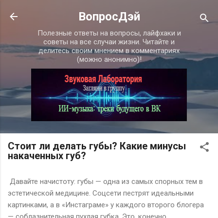
К основному контенту
ВопросДэй
Полезные ответы на вопросы, лайфхаки и
советы на все случаи жизни. Читайте и
делитесь своим мнением в комментариях
(можно анонимно)!
Стоит ли делать губы? Какие минусы
накаченных губ?
Давайте начистоту: губы — одна из самых спорных тем в
эстетической медицине. Соцсети пестрят идеальными
картинками, а в «Инстаграме» у каждого второго блогера
— соблазнительная пухлая губка. Это, конечно,