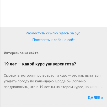
Разместить ссылку здесь за
руб.
Поставить к себе на сайт
Интересное на сайте
19 лет — какой курс университета?
Смотрите, история про возраст и курс — это как пытаться
угадать погоду по календарю. Вроде бы логично
предположить, что в 19 лет ты на втором курсе, но жизнь-
то любит подкидывать сюрпризы. Давайте разберёмся
ДАЛЕЕ »
без занудства, по-человечески. Когда всё идёт «по плану»
(или нет) В идеальном мире: закончил школу в 17, поступил