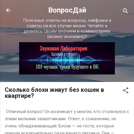
К основному контенту
ВопросДэй
Полезные ответы на вопросы, лайфхаки и
советы на все случаи жизни. Читайте и
делитесь своим мнением в комментариях
(можно анонимно)!
Сколько блохи живут без кошек в
квартире?
Отличный вопрос! Он возникает у многих, кто столкнулся с
этими мелкими захватчиками. Ответ, к сожалению, не
очень обнадеживающий. Блохи — не гости, которые
пришли исключительно ради вашего питомца. Они —