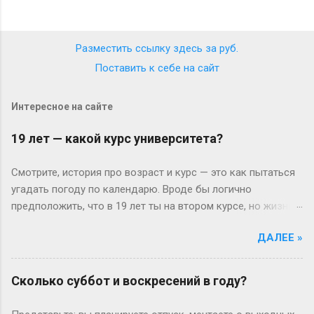
Разместить ссылку здесь за
руб.
Поставить к себе на сайт
Интересное на сайте
19 лет — какой курс университета?
Смотрите, история про возраст и курс — это как пытаться
угадать погоду по календарю. Вроде бы логично
предположить, что в 19 лет ты на втором курсе, но жизнь-
то любит подкидывать сюрпризы. Давайте разберёмся
ДАЛЕЕ »
без занудства, по-человечески. Когда всё идёт «по плану»
(или нет) В идеальном мире: закончил школу в 17, поступил
— и вот тебе 19, второй курс. Но реальность часто
Сколько суббот и воскресений в году?
напоминает автобус, который то опаздывает, то едет не
туда. Вот Сергей из Новосибирска: отучился год, ушёл в