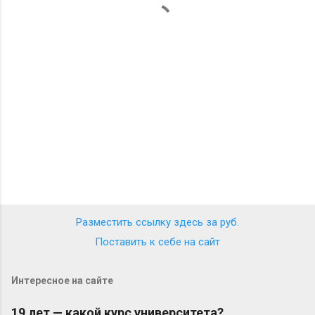
а
р
и
и
Разместить ссылку здесь за
руб.
Поставить к себе на сайт
Интересное на сайте
19 лет — какой курс университета?