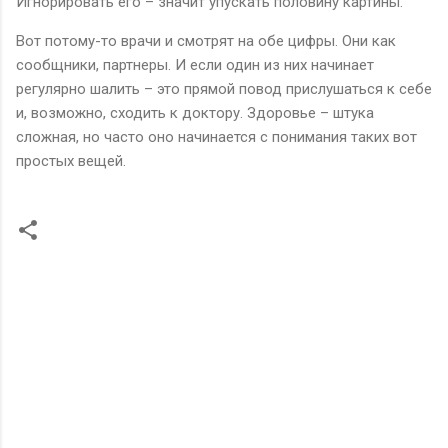
Игнорировать его – значит упускать половину картины.
Вот потому-то врачи и смотрят на обе цифры. Они как
сообщники, партнеры. И если один из них начинает
регулярно шалить – это прямой повод прислушаться к себе
и, возможно, сходить к доктору. Здоровье – штука
сложная, но часто оно начинается с понимания таких вот
простых вещей.
К
о
м
м
е
н
т