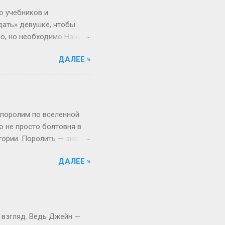
ше времени. Например,
о учебников и
дать» девушке, чтобы
но, но необходимо Начнём
 ты не с Луны свалилась,
ДАЛЕЕ »
ача, что здоровье
от мир. Но это всё
 а где мифы? «Ты должна
меняется. Да, для
и при росте 175 см ты
 поролим по вселенной
то не просто болтовня в
тории. Поролить — значит
 Откуда взялся термин:
ДАЛЕЕ »
, выросло из субкультуры
иями в лесу, то теперь
то играть, а активно
ало популярным в эпоху,
ать» (с точки зрения
 взгляд. Ведь Джейн —