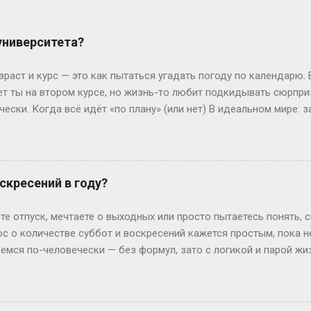
 университета?
зраст и курс — это как пытаться угадать погоду по календарю.
лет ты на втором курсе, но жизнь-то любит подкидывать сюрпр
чески. Когда всё идёт «по плану» (или нет) В идеальном мире: з
, второй курс. Но реальность часто напоминает автобус, которы
восибирска: отучился год, ушёл в армию, вернулся — и теперь он
ьем. Или Мария из Испании: взяла gap year, работала в хостеле
офии, пока её ровесники пишут курсовые. Кстати, в Германии 
скресений в году?
 обидно: тебе 19, а ты только получил школьный аттестат. Зат
ивают техникум и вовсю работают. Академы, переводы и прочие 
те отпуск, мечтаете о выходных или просто пытаетесь понять, 
им, Иван с первого к...
ос о количестве суббот и воскресений кажется простым, пока 
ремся по-человечески — без формул, зато с логикой и парой ж
дных на каждый Год — это 365 дней. Делим на недели: 365 ÷ 7 =
и воскресений выходит по 52 штуки. Но тут же мозг вопрошает: 
: он прицепляется к следующему году, сдвигая старт. Например