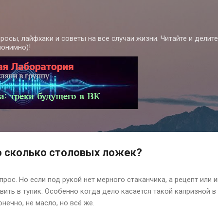
К основному контенту
росы, лайфхаки и советы на все случаи жизни. Читайте и делит
нонимно)!
о сколько столовых ложек?
рос. Но если под рукой нет мерного стаканчика, а рецепт или 
вить в тупик. Особенно когда дело касается такой капризной в
онечно, не масло, но всё же.