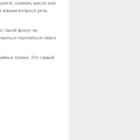
еряете, скажем, масло или
 в вашем вопросе речь
ю такой фокус не
товиться перелиться через
чайные ложки. Это самый