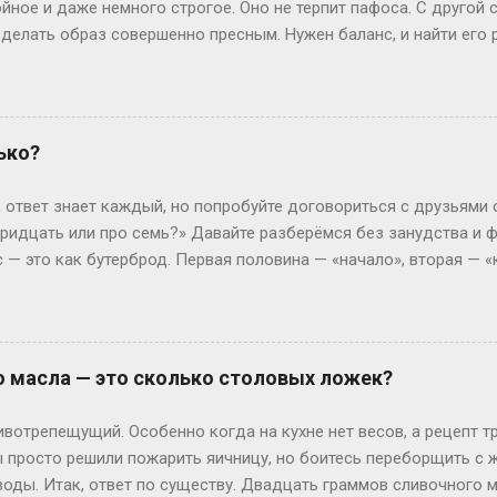
йное и даже немного строгое. Оно не терпит пафоса. С другой
елать образ совершенно пресным. Нужен баланс, и найти его р
всего? Давай разбираться по-простому, без лишней теории. Кл
меру, Смит или Браун. Джейн Смит звучит как добрая соседка 
 Тем не менее, если хочется добавить огонька, присмотрись к
е, энергичные и запоминаются мгновенно. Коротко и ясно — это
ько?
х трендов? Знаете, сейчас в моде фамилии-профессии. Джейн Те
к). Сразу возникает образ человека дела, который не боится р
, ответ знает каждый, но попробуйте договориться с друзьями о
ругой вариант — географические фами...
 тридцать или про семь?» Давайте разберёмся без занудства и 
ас — это как бутерброд. Первая половина — «начало», вторая — 
подход» логично считать с 6:01. Это как ждать гостей: они сказа
01 поглядываете в окно — вдруг заскочат на чай пораньше? Но 
рвые 15 минут, кто-то — до 6:30. Представьте, что час — это фи
6:01) — это и есть старт действия. Путаница: откуда ноги расту
о масла — это сколько столовых ложек?
ин пришёл в 6:15, второй в 6:45, третий в 7:10. И все тычут паль
и: Вася зовёт Петю на рыбалку: «Встречаемся в начале седьмог
вотрепещущий. Особенно когда на кухне нет весов, а рецепт т
ы просто решили пожарить яичницу, но боитесь переборщить с 
воды. Итак, ответ по существу. Двадцать граммов сливочного 