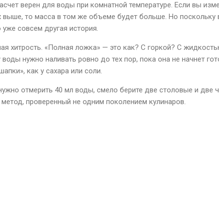
расчет верен для воды при комнатной температуре. Если вы изм
х выше, то масса в том же объеме будет больше. Но поскольку
о уже совсем другая история.
шая хитрость. «Полная ложка» — это как? С горкой? С жидкость
воды нужно наливать ровно до тех пор, пока она не начнет го
«шапки», как у сахара или соли.
 нужно отмерить 40 мл воды, смело берите две столовые и две 
метод, проверенный не одним поколением кулинаров.