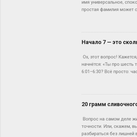
имя универсальное, споко
простая фамилия может сд
фамилия подойдет лучше 
подводит. Возьмем, к при
Надежно, понятно, уютно.
или Паркер. Они коротки
Начало 7 — это скол
А что насчет современны
Джейн Карпентер (плотни
Ох, этот вопрос! Кажется
характеру глубины. Или д
начнётся: «Ты про шесть
6:01–6:30? Всё просто: ч
стартует в 7:00, то его «
седьмого», а вы уже с 6:
Кто-то считает началом пе
прошли, а первые кадры (
20 грамм сливочног
«в начале седьмого», а од
опоздал!» Пример из жизн
Вопрос на самом деле жи
6:15 — чтобы успеть на ...
точности. Или, скажем, в
разбираться без лишней 