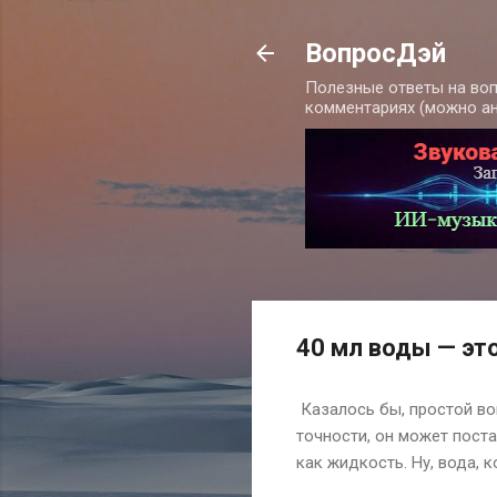
ВопросДэй
Полезные ответы на воп
комментариях (можно а
40 мл воды — эт
Казалось бы, простой воп
точности, он может поста
как жидкость. Ну, вода, к