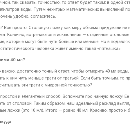
учной, так сказать, точностью, то ответ будет таким: в одной с
лилитров воды. Путем нехитрых математических вычислений полу
е очень удобно, согласитесь.
а? Всё просто. Столовую ложку как меру объема придумали не в
 мл. Конечно, встречаются и исключения — старинные столовые
е, которые могут быть чуть больше или меньше. Но в подавл
естатистического человека живет именно такая «пятнашка».
шими 40 мл?
о важно, достаточно точный ответ: чтобы отмерить 40 мл воды
ь к ним чуть меньше трети от третьей. Если быть точным, то п
ысчитывать эти трети с микронной точностью?
простой и элегантный способ. Вспомните про чайную ложку! Ее
реть от столовой. Таким образом, наш идеальный расклад выгля
ные ложки (это 10 мл). Итого — ровно 40 мл. Красиво, просто и
икуда