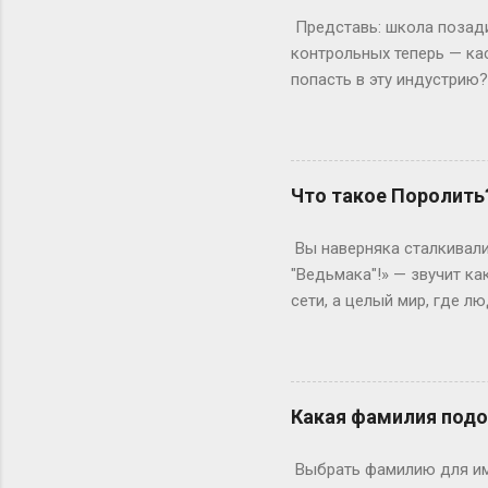
дольше? Специалитет Тем
Представь: школа позади,
будущие врачи, инженеры 
контрольных теперь — ка
попасть в эту индустрию
с очевидного: документы.
а закончила 9 классов. А
позволяет бегать по съёмк
формальности. Настоящие
Что такое Поролить
быть высокой, худой и ид
подиума часто ждут от 17
Вы наверняка сталкивали
весишь 55 кг — окей, но ес
"Ведьмака"!» — звучит ка
сети, а целый мир, где 
погрузиться в роль так, 
ролевая кухня Слово «по
ролевиков. Если раньше 
они перекочевали в онлай
Какая фамилия подо
взаимодействовать, прож
когда даже развлечения т
Выбрать фамилию для име
постороннего), нужно умет