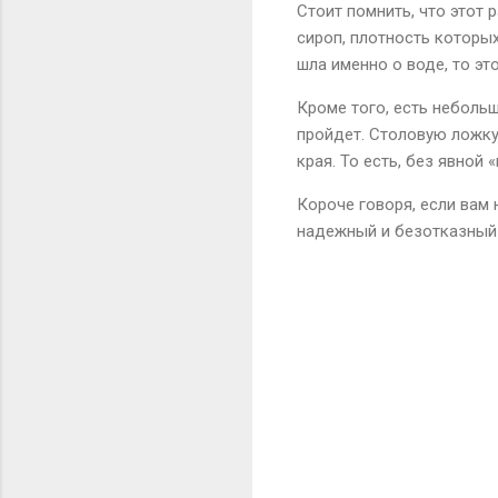
Стоит помнить, что этот 
сироп, плотность которы
шла именно о воде, то эт
Кроме того, есть неболь
пройдет. Столовую ложку 
края. То есть, без явной 
Короче говоря, если вам
надежный и безотказный 
К
о
м
м
е