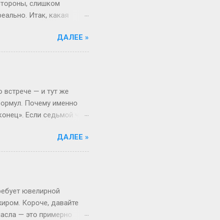
 стороны, слишком
еально. Итак, какая
ассика никогда не
ДАЛЕЕ »
из американского сериала.
 фамилиям вроде Миллер
 вообще золотое правило.
йлор (портниха) или
аботы. Это добавляет
 встрече — и тут же
формул. Почему именно
«конец». Если седьмой час
ли «придём в начале
ДАЛЕЕ »
жизнь — не математика.
льм: титры (6:00) уже
т Знакомо: договорились
цем в часы: «Я же не
о!» Вася имеет в виду
ребует ювелирной
жиром. Короче, давайте
масла — это примерно