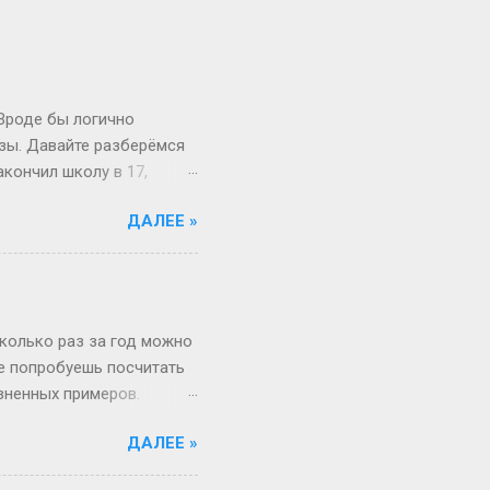
 Вроде бы логично
изы. Давайте разберёмся
акончил школу в 17,
й то опаздывает, то едет
ДАЛЕЕ »
 первокурсник в 19, а
 на Бали, а теперь
вообще 13 классов в
о в Японии некоторые уже
зигзаги Бывает, жизнь
сколько раз за год можно
не попробуешь посчитать
изненных примеров.
 52 недели и 1 день в
ДАЛЕЕ »
«А куда делся тот самый
, если 1 января —