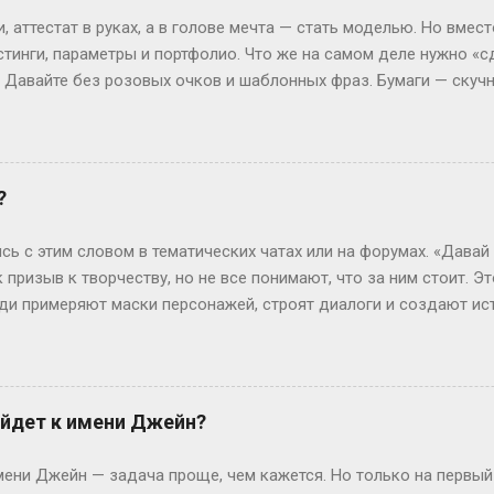
 не менее, есть нюанс. Некоторые специальности требуют боль
 аттестат в руках, а в голове мечта — стать моделью. Но вмест
или сотрудники спецслужб. Для них существуе...
стинги, параметры и портфолио. Что же на самом деле нужно «с
? Давайте без розовых очков и шаблонных фраз. Бумаги — скуч
 Без них — как на подиум без каблуков. Нужно подтвердить, что
ттестат, паспорт (или свидетельство о рождении), справка от вр
ам. И да, если тебе нет 18, подпись родителей — как билет в эт
 испытания — впереди. Рост, вес и другие цифры: где правда,
?
еальной» — эту фразу слышат все. Но давай честно: индустрия 
0 см, а коммерческие бренды могут взять и на 165 см. Вес? Есл
сь с этим словом в тематических чатах или на форумах. «Давай
ли 60 кг и при этом выг...
к призыв к творчеству, но не все понимают, что за ним стоит. Э
люди примеряют маски персонажей, строят диалоги и создают ис
чтобы границы между реальностью и игрой на миг растворились.
ролить» — производное от «ролевить», которое, в свою очередь
ролевые игры ассоциировались с настолками или живыми действ
н-пространство. «По-» здесь — как приставка действия: не прос
йдет к имени Джейн?
ивать сюжет в реальном времени. Интересно, что пороление ст
ребуют навыков. Казалось бы, парадокс: чтобы «ничего не дел
ни Джейн — задача проще, чем кажется. Но только на первый
ь имп...