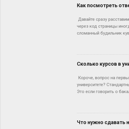
понедельник, то следующи
Как посмотреть отве
366 дней делим на 7 — по
выходными? Могут, но ред
Давайте сразу расставим 
Выходных будет по 53. Но 
через код страницы иног
сломанный будильник кув
отвечаете на вопросы, на
страницы действительно ж
ключевое «однако», совр
инспектор. Где же тогда п
Сколько курсов в ун
Раньше, в эпоху статичес
Данные теперь загружаютс
Короче, вопрос на первый
рамка для картины. Саму к
университете? Стандартны
Это если говорить о бака
копнем глубже. Не бойтес
человечески. Классика ж
Сколько он будет грызть 
второй – уже с опытом, т
Что нужно сдавать 
стандартная программа вы