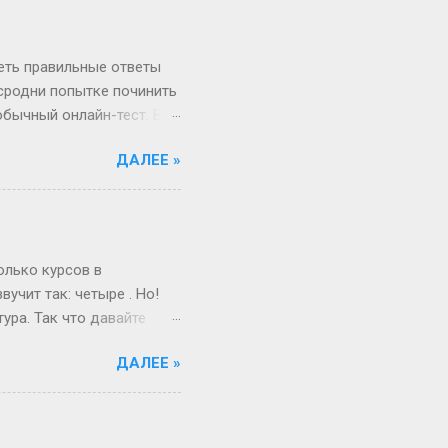
косный? Тут уже веселее
 два дня оказаться
ота и воскресенье. Бинго!
реть правильные ответы
 сродни попытке починить
обычный онлайн-тест. Вы
в недрах кода этой
ДАЛЕЕ »
анты. Однако, и это
рый вы видите, открыв
, в каком хотелось бы.
Сегодня всё иначе.
ица — это просто пустая
олько курсов в
учит так: четыре . Но!
ура. Так что давайте
ам живо и по-
ДАЛЕЕ »
поступил после школы.
веселый и страшный,
от так работает
миг, поверьте! А если