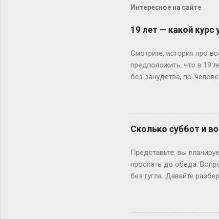
Интересное на сайте
19 лет — какой курс
Смотрите, история про во
предположить, что в 19 
без занудства, по-челове
поступил — и вот тебе 19
не туда. Вот Сергей из Но
одноклассники уже на трет
штурмует лекции по филос
Сколько суббот и во
школе — представьте, как
к этому возрасту заканч
Представьте: вы планируе
вносит коррективы. Допуст
проспать до обеда. Вопр
без гугла. Давайте разбе
Сначала базовка: 52 выхо
остатке. То есть суббот 
лишний день?» Всё просто