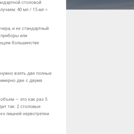
тандартной столовой
чаем: 40 мл / 15 мл =
чера, и ее стандартный
 приборы или
яющем большинстве
, нужно взять две полные
римерно две с двумя
 объем — это как раз 5
дит так: 2 столовые
 без лишней нервотрепки.