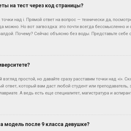
й год начнется со вторника. Вот и вся магия. А если год висо
ты на тест через код страницы?
лучаем 52 недели и 2 дня «сверху». Теперь вопрос: могут ли эти
ко. Допустим, год начался в субботу. Тогда лишние дни — субб
точки над i. Прямой ответ на вопрос — технически да, посмот
так везёт нечасто...
да можно. Но вот загвоздка: это почти всегда бессмысленно и
алдой. Почему? Сейчас объясню без воды. Представьте себе 
жимаете «Завершить», и система выдает вам результат. Где-то 
ивут данные — ваши ответы и, гипотетически, правильные вари
еменные сайты редко хранят что-то ценное прямо в HTML, кото
рячутся ответы? Вот и нет их там! Во всяком случае, в том виде
иверситете?
ких сайтов, ответы можно было случайно напасть в HTML-коде. 
я динамически, после нажатия кнопки. Представьте, что стран
 взгляд простой, но давайте сразу расставим точки над «i». Ск
артину (ваши вопросы и ...
й ответ, который вам даст любой студент или преподаватель, зв
лавриате. А ведь есть еще специалитет, магистратура и аспирант
ь, сейчас не будет занудной лекции – разложим всё по полочк
анра: бакалавриат Представьте себе обычного парня, который 
гранит науки? Четыре года. Это четыре курса: первый – самый 
ретий – экватор, и четвертый – финишная прямая с дипломом. В
на модель после 9 класса девушке?
сшего образования в России. Четыре года пролетают как один 