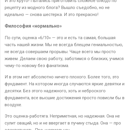
И это круто! Пытались приготовить сложное блюдо по
рецепту из модного блога? Вышло съедобно, но не
идеально — снова шестерка. И это прекрасно!
Философия «нормально»
По сути, оценка «6/10» — это и есть та самая, большая
часть нашей жизни. Мы не всегда блещем гениальностью,
не всегда совершаем прорывы. Чаще всего мы просто
живем. Делаем свою работу, заботимся о близких, учимся
чему-то новому без фанатизма.
И в этом нет абсолютно ничего плохого. Более того, это
фундамент. На котором иногда случаются яркие девятки и
десятки. Без этого надежного, хоть и неброского
фундамента, все высшие достижения просто повисли бы в
воздухе.
Это оценка-работяга. Неприметная, но надежная. Она не
сулит оваций, но и не ввергает в пучину стыда. Она — про
адекватность. Про «нормально».