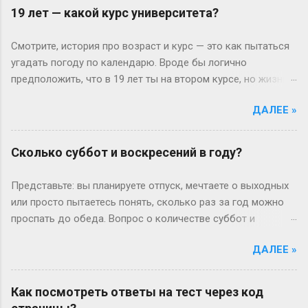
19 лет — какой курс университета?
Смотрите, история про возраст и курс — это как пытаться
угадать погоду по календарю. Вроде бы логично
предположить, что в 19 лет ты на втором курсе, но жизнь-
то любит подкидывать сюрпризы. Давайте разберёмся
ДАЛЕЕ »
без занудства, по-человечески. Когда всё идёт «по плану»
(или нет) В идеальном мире: закончил школу в 17, поступил
— и вот тебе 19, второй курс. Но реальность часто
Сколько суббот и воскресений в году?
напоминает автобус, который то опаздывает, то едет не
туда. Вот Сергей из Новосибирска: отучился год, ушёл в
Представьте: вы планируете отпуск, мечтаете о выходных
армию, вернулся — и теперь он первокурсник в 19, а
или просто пытаетесь понять, сколько раз за год можно
одноклассники уже на третьем. Или Мария из Испании:
проспать до обеда. Вопрос о количестве суббот и
взяла gap year, работала в хостеле на Бали, а теперь
воскресений кажется простым, пока не попробуешь
штурмует лекции по философии, пока её ровесники пишут
ДАЛЕЕ »
посчитать без гугла. Давайте разберемся по-человечески
курсовые. Кстати, в Германии вообще 13 классов в школе
— без формул, зато с логикой и парой жизненных
— представьте, как обидно: тебе 19, а ты только получил
примеров. Сначала базовка: 52 выходных на каждый Год
Как посмотреть ответы на тест через код
школьный аттестат. Зато в Японии некоторые уже к этому
— это 365 дней. Делим на недели: 365 ÷ 7 = 52 недели и 1