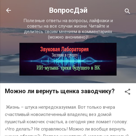
К основному контенту
ВопросДэй
Полезные ответы на вопросы, лайфхаки и
советы на все случаи жизни. Читайте и
делитесь своим мнением в комментариях
(можно анонимно)!
Можно ли вернуть щенка заводчику?
Жизнь – штука непредсказуемая. Вот только вчера
счастливый новоиспеченный владелец вез домой
пушистый комочек счастья, а сегодня уже ломает голову:
«Что делать? Не справляюсь! Можно ли вообще вернуть