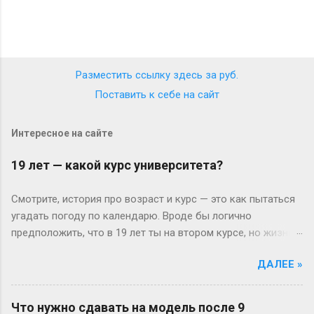
Разместить ссылку здесь за
руб.
Поставить к себе на сайт
Интересное на сайте
19 лет — какой курс университета?
Смотрите, история про возраст и курс — это как пытаться
угадать погоду по календарю. Вроде бы логично
предположить, что в 19 лет ты на втором курсе, но жизнь-
то любит подкидывать сюрпризы. Давайте разберёмся
ДАЛЕЕ »
без занудства, по-человечески. Когда всё идёт «по плану»
(или нет) В идеальном мире: закончил школу в 17, поступил
— и вот тебе 19, второй курс. Но реальность часто
Что нужно сдавать на модель после 9