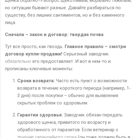
щенка обратно?» Вопрос щекотливый, морально тяжелый,
но ситуации бывают разные. Давайте разбираться по
существу, без лишних сантиментов, но и без каменного
лица.
Сначала – закон и договор: твердая почва
Тут все просто, как гвоздь.
Главное правило – смотри
договор купли-продажи!
Серьезный заводчик
обязательно
его предоставляет. И вот в нем-то и
прописаны ключевые моменты:
Сроки возврата:
Часто есть пункт о возможности
возврата в течение короткого периода (например, 1-
3 дня) после покупки – обычно для выявления
скрытых проблем со здоровьем.
Гарантии здоровья:
Заводчик обязан передать
здорового щенка, привитого по возрасту и
обработанного от паразитов. Если ветеринар
в
течение гарантийного срока
(он тоже должен быть в