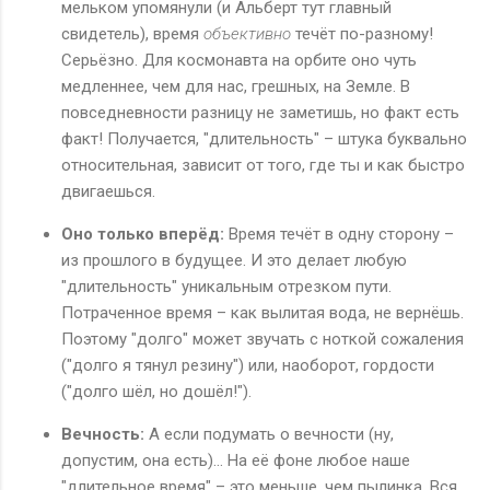
мельком упомянули (и Альберт тут главный
свидетель), время
объективно
течёт по-разному!
Серьёзно. Для космонавта на орбите оно чуть
медленнее, чем для нас, грешных, на Земле. В
повседневности разницу не заметишь, но факт есть
факт! Получается, "длительность" – штука буквально
относительная, зависит от того, где ты и как быстро
двигаешься.
Оно только вперёд:
Время течёт в одну сторону –
из прошлого в будущее. И это делает любую
"длительность" уникальным отрезком пути.
Потраченное время – как вылитая вода, не вернёшь.
Поэтому "долго" может звучать с ноткой сожаления
("долго я тянул резину") или, наоборот, гордости
("долго шёл, но дошёл!").
Вечность:
А если подумать о вечности (ну,
допустим, она есть)... На её фоне любое наше
"длительное время" – это меньше, чем пылинка. Вся