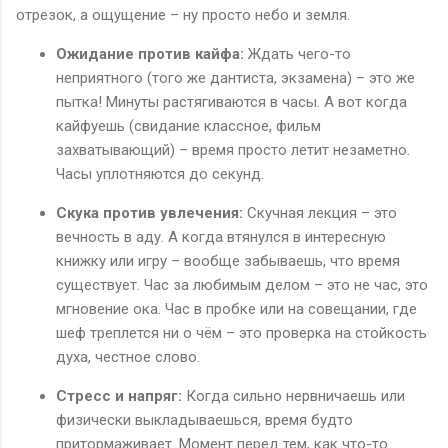
отрезок, а ощущение – ну просто небо и земля.
Ожидание против кайфа:
Ждать чего-то
неприятного (того же дантиста, экзамена) – это же
пытка! Минуты растягиваются в часы. А вот когда
кайфуешь (свидание классное, фильм
захватывающий) – время просто летит незаметно.
Часы уплотняются до секунд.
Скука против увлечения:
Скучная лекция – это
вечность в аду. А когда втянулся в интересную
книжку или игру – вообще забываешь, что время
существует. Час за любимым делом – это не час, это
мгновение ока. Час в пробке или на совещании, где
шеф треплется ни о чём – это проверка на стойкость
духа, честное слово.
Стресс и напряг:
Когда сильно нервничаешь или
физически выкладываешься, время будто
притормаживает. Момент перед тем, как что-то