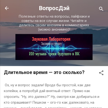
К основному контенту
ВопросДэй
Полезные ответы на вопросы, лайфхаки и
советы на все случаи жизни. Читайте и
делитесь своим мнением в комментариях
(можно анонимно)!
Длительное время — это сколько?
Ох, ну и вопрос задали! Вроде бы простой, как две
копейки, а попробуй дай внятный ответ. Прямо как
спросить: "Ну, это далеко?" Ну, смотря как добираться и
кто спрашивает! Пешком – ого-го как далековато, на