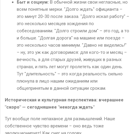
Быт и социум:
В обычной жизни свои негласные, но
всем понятные мерки. "Долго ждать" официанта –
это минут 20-30 после заказа. "Долго искал работу" –
это несколько месяцев хождения по
собеседованиям. "Долго строили дом" – это год, а то
и больше. "Долгая дорога" на машине или поезде –
это несколько часов минимум. "Давно не виделись!"
– ну, это уж как договоримся: для кого-то и месяц –
вечность, а для старых друзей, живущих в разных
странах, и пять лет могут пролететь как один день.
Тут "длительность" – это когда реальность сильно
плюнула в лицо нашим ожиданиям или
общепринятым в данной ситуации срокам.
Историческая и культурная перспектива: вчерашнее
"скоро" — сегодняшнее "некогда ждать"
Тут вообще поле непаханое для размышлений. Наше
собственное чувство времени – оно ведь тоже
эволюционирует! Как снег на голову.