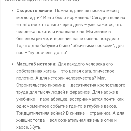
Скорость жизни:
Помните, раньше письмо месяц
могло идти? И это было нормально! Сегодня если на
email ответят только через день – уже кажется, что
человека похитили инопланетяне. Мы живём в
бешеном ритме, и терпение наше сильно похудело.
То, что для бабушки было "обычными сроками", для
нас – "ну ооочень долго".
Масштаб истории:
Для каждого человека его
собственная жизнь – это целая сага, эпическое
полотно. А для истории человечества? Миг.
Строительство пирамид – десятилетия кропотливого
труда для тысяч людей и фараонов. Для нас же в
учебнике – пара абзацев, воспринимается почти как
одномоментное событие где-то в глубине веков.
Тридцатилетняя война? В книжке – страничка. А для
живших тогда – вся сознательная жизнь в огне и
хаосе. Жуть.