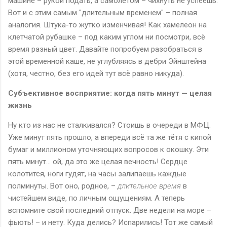
машине – рукой подать, а самолётом – чихнуть не успеешь.
Вот и с этим самым "длительным временем" – полная
аналогия. Штука-то жутко изменчивая! Как хамелеон на
клетчатой рубашке – под каким углом ни посмотри, всё
время разный цвет. Давайте попробуем разобраться в
этой временной каше, не углубляясь в дебри Эйнштейна
(хотя, честно, без его идей тут всё равно никуда).
Субъективное восприятие: когда пять минут — целая
жизнь
Ну кто из нас не сталкивался? Стоишь в очереди в МФЦ.
Уже минут пять прошло, а впереди всё та же тётя с кипой
бумаг и миллионом уточняющих вопросов к окошку. Эти
пять минут... ой, да это же целая вечность! Сердце
колотится, ноги гудят, на часы залипаешь каждые
полминуты. Вот оно, родное, –
длительное время
в
чистейшем виде, по личным ощущениям. А теперь
вспомните свой последний отпуск. Две недели на море –
фьють! – и нету. Куда делись? Испарились! Тот же самый