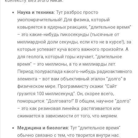
контексту. Без этого никак.
Наука и техника:
Тут разброс просто
умопомрачительный! Для физика, который
ковыряется в ядерных реакциях, "длительное время"
– это какие-нибудь пикосекунды (тысячные от
миллиардной доли секунды, если кто не в курсе!), за
которые успевает куча всего важного произойти. А
для геолога, который горы изучает, "длительное
время" – это миллионы, а то и миллиарды лет.
Период полураспада какого-нибудь радиоактивного
элемента – вот вам объективный эталон "долго" в
физическом мире. Программисту скажи: "Сайт
грузится 100 миллисекунд". Он, скорее всего,
поморщится: "Долговато!" В общем, научное "долго"
– это как резиновая линейка: растягивается или
сжимается в зависимости от того, что меряем.
Медицина и биология:
Тут "длительное время"
обычно связано с тем, что творится внутри нас.