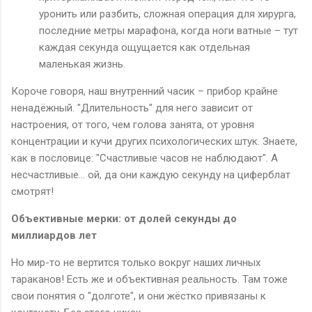
уронить или разбить, сложная операция для хирурга,
последние метры марафона, когда ноги ватные – тут
каждая секунда ощущается как отдельная
маленькая жизнь.
Короче говоря, наш внутренний часик – прибор крайне
ненадёжный. "Длительность" для него зависит от
настроения, от того, чем голова занята, от уровня
концентрации и кучи других психологических штук. Знаете,
как в пословице: "Счастливые часов не наблюдают". А
несчастливые... ой, да они каждую секунду на циферблат
смотрят!
Объективные мерки: от долей секунды до
миллиардов лет
Но мир-то не вертится только вокруг наших личных
тараканов! Есть же и объективная реальность. Там тоже
свои понятия о "долготе", и они жёстко привязаны к