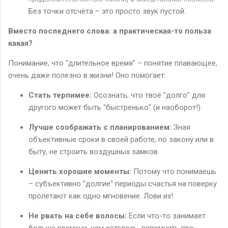
Без точки отсчёта – это просто звук пустой.
Вместо последнего слова: а практическая-то польза
какая?
Понимание, что "длительное время" – понятие плавающее,
очень даже полезно в жизни! Оно помогает:
Стать терпимее:
Осознать, что твоё "долго" для
другого может быть "быстренько" (и наоборот!).
Лучше соображать с планированием:
Зная
объективные сроки в своей работе, по закону или в
быту, не строить воздушных замков.
Ценить хорошие моменты:
Потому что понимаешь
– субъективно "долгие" периоды счастья на поверку
пролетают как одно мгновение. Лови их!
Не рвать на себе волосы:
Если что-то занимает
больше времени, чем хотелось, вспомнить про