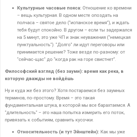
Культурные часовые пояса:
Отношение ко времени
– вещь культурная. В одном месте опоздать на
полчаса – святое дело ("испанское время"), и ждать
тебя будут спокойно. В другом – если ты задержался
на 5 минут, это уже ЧП и знак неуважения ("немецкая
пунктуальность"). "Долго" ли идут переговоры или
принимается решение? Тоже везде по-разному: от
"сейчас-щас" до "когда рак на горе свистнет".
Философский взгляд (без зауми): время как река, в
которую дважды не войдёшь
Ну и куда же без этого? Хотя постараемся без заумных
терминов, по-простому. Время – это такая
фундаментальная штука, в которой мы все барахтаемся. А
"длительность" – это наша попытка измерить его поток,
привязать к событиям, сравнить кусочки.
Относительность (и тут Эйнштейн):
Как мы уже