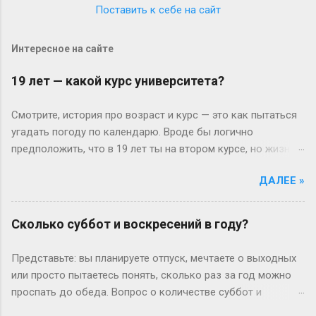
Поставить к себе на сайт
Интересное на сайте
19 лет — какой курс университета?
Смотрите, история про возраст и курс — это как пытаться
угадать погоду по календарю. Вроде бы логично
предположить, что в 19 лет ты на втором курсе, но жизнь-
то любит подкидывать сюрпризы. Давайте разберёмся
ДАЛЕЕ »
без занудства, по-человечески. Когда всё идёт «по плану»
(или нет) В идеальном мире: закончил школу в 17, поступил
— и вот тебе 19, второй курс. Но реальность часто
Сколько суббот и воскресений в году?
напоминает автобус, который то опаздывает, то едет не
туда. Вот Сергей из Новосибирска: отучился год, ушёл в
Представьте: вы планируете отпуск, мечтаете о выходных
армию, вернулся — и теперь он первокурсник в 19, а
или просто пытаетесь понять, сколько раз за год можно
одноклассники уже на третьем. Или Мария из Испании:
проспать до обеда. Вопрос о количестве суббот и
взяла gap year, работала в хостеле на Бали, а теперь
воскресений кажется простым, пока не попробуешь