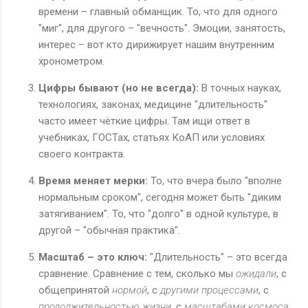
времени – главный обманщик. То, что для одного
"миг", для другого – "вечность". Эмоции, занятость,
интерес – вот кто дирижирует нашим внутренним
хронометром.
Цифры бывают (но не всегда):
В точных науках,
технологиях, законах, медицине "длительность"
часто имеет чёткие цифры. Там ищи ответ в
учебниках, ГОСТах, статьях КоАП или условиях
своего контракта.
Время меняет мерки:
То, что вчера было "вполне
нормальным сроком", сегодня может быть "диким
затягиванием". То, что "долго" в одной культуре, в
другой – "обычная практика".
Масштаб – это ключ:
"Длительность" – это всегда
сравнение. Сравнение с тем, сколько мы
ожидали
, с
общепринятой
нормой
, с
другими процессами
, с
продолжительностью жизни
, с
масштабами космоса
.