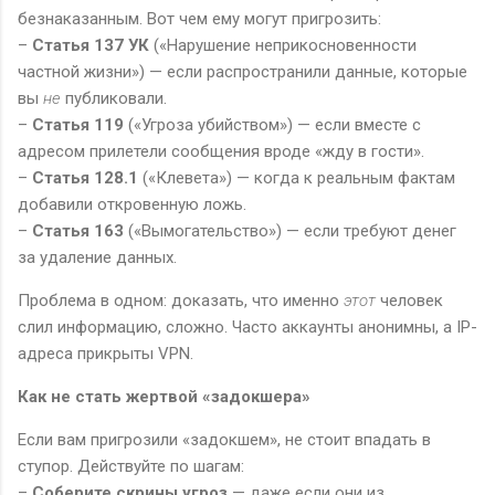
безнаказанным. Вот чем ему могут пригрозить:
–
Статья 137 УК
(«Нарушение неприкосновенности
частной жизни») — если распространили данные, которые
вы
не
публиковали.
–
Статья 119
(«Угроза убийством») — если вместе с
адресом прилетели сообщения вроде «жду в гости».
–
Статья 128.1
(«Клевета») — когда к реальным фактам
добавили откровенную ложь.
–
Статья 163
(«Вымогательство») — если требуют денег
за удаление данных.
Проблема в одном: доказать, что именно
этот
человек
слил информацию, сложно. Часто аккаунты анонимны, а IP-
адреса прикрыты VPN.
Как не стать жертвой «задокшера»
Если вам пригрозили «задокшем», не стоит впадать в
ступор. Действуйте по шагам:
–
Соберите скрины угроз
— даже если они из