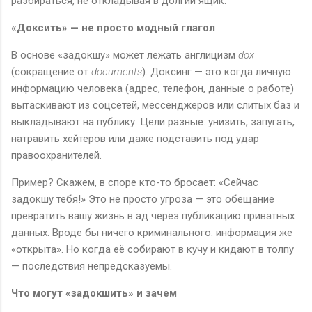
разбираться, не откладывая в долгий ящик.
«Доксить» — не просто модный глагол
В основе «задокшу» может лежать англицизм
dox
(сокращение от
documents
). Доксинг — это когда личную
информацию человека (адрес, телефон, данные о работе)
вытаскивают из соцсетей, мессенджеров или слитых баз и
выкладывают на публику. Цели разные: унизить, запугать,
натравить хейтеров или даже подставить под удар
правоохранителей.
Пример? Скажем, в споре кто-то бросает: «Сейчас
задокшу тебя!» Это не просто угроза — это обещание
превратить вашу жизнь в ад через публикацию приватных
данных. Вроде бы ничего криминального: информация же
«открыта». Но когда её собирают в кучу и кидают в толпу
— последствия непредсказуемы.
Что могут «задокшить» и зачем