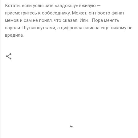
Кстати, если услышите «задокшу» вживую —
присмотритесь к собеседнику. Может, он просто фанат
мемов и сам не понял, что сказал. Или… Пора менять
пароли. Шутки шутками, а цифровая гигиена ещё никому не
вредила.
К
о
м
м
е
н
т
а