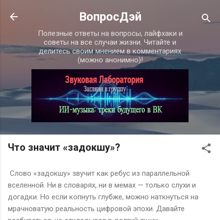
К основному контенту
ВопросДэй
Полезные ответы на вопросы, лайфхаки и
советы на все случаи жизни. Читайте и
делитесь своим мнением в комментариях
(можно анонимно)!
Что значит «задокшу»?
Слово «задокшу» звучит как ребус из параллельной
вселенной. Ни в словарях, ни в мемах — только слухи и
догадки. Но если копнуть глубже, можно наткнуться на
мрачноватую реальность цифровой эпохи. Давайте