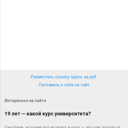
р
и
и
Разместить ссылку здесь за
руб.
Поставить к себе на сайт
Интересное на сайте
19 лет — какой курс университета?
Смотрите, история про возраст и курс — это как пытаться