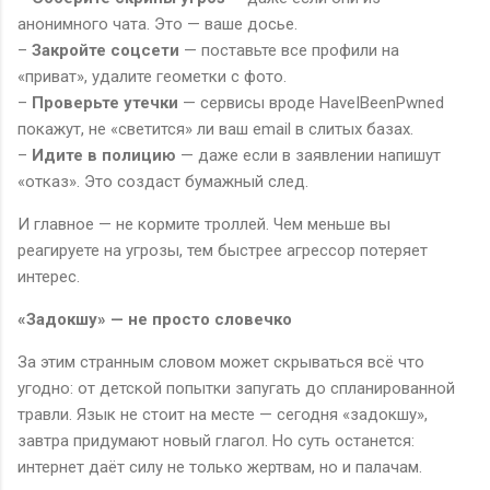
анонимного чата. Это — ваше досье.
–
Закройте соцсети
— поставьте все профили на
«приват», удалите геометки с фото.
–
Проверьте утечки
— сервисы вроде HaveIBeenPwned
покажут, не «светится» ли ваш email в слитых базах.
–
Идите в полицию
— даже если в заявлении напишут
«отказ». Это создаст бумажный след.
И главное — не кормите троллей. Чем меньше вы
реагируете на угрозы, тем быстрее агрессор потеряет
интерес.
«Задокшу» — не просто словечко
За этим странным словом может скрываться всё что
угодно: от детской попытки запугать до спланированной
травли. Язык не стоит на месте — сегодня «задокшу»,
завтра придумают новый глагол. Но суть останется:
интернет даёт силу не только жертвам, но и палачам.