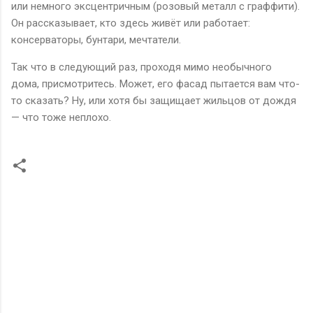
или немного эксцентричным (розовый металл с граффити).
Он рассказывает, кто здесь живёт или работает:
консерваторы, бунтари, мечтатели.
Так что в следующий раз, проходя мимо необычного
дома, присмотритесь. Может, его фасад пытается вам что-
то сказать? Ну, или хотя бы защищает жильцов от дождя
— что тоже неплохо.
К
о
м
м
е
н