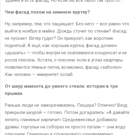
здания и есть фасад. Но если бы всё было так просто…
Чем фасад похож на зимнюю куртку?
Ну, например, тем, что защищает. Без него — всё равно что
выйти в ноябре в майке. Дождь стучит по стенам? Фасад
не пускает. Ветер гудит? Он прикроет, как воротник
поднятый. А ещё, как хорошая куртка, фасад должен
«дышать» — чтобы внутри не скапливался конденсат и не
росла плесень. Кстати, о плесени: если в углах квартиры
появляются тёмные пятна, возможно, фасад «заболел».
Как человек — иммунитет ослаб.
От шкур мамонта до умного стекла: история в три
прыжка
Раньше люди не заморачивались. Пещера? Отлично! Вход
прикрыли шкурой — готово. Потом догадались: «А давайте
лепить глиняные кирпичи!» Средневековье добавило
драмы: горгульи на соборах не просто пугали — они воду
отводили. Гениально и страшновато одновременно.